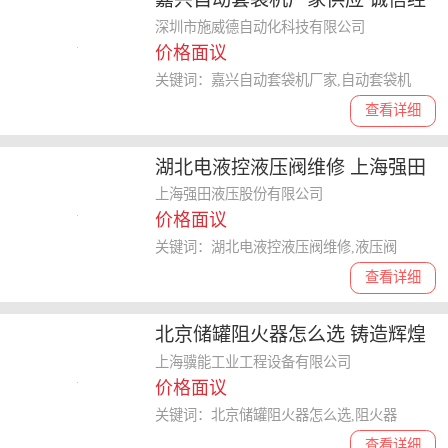
营 深圳市施威德自动化科技供应
深圳市施威德自动化科技有限公司
价格面议
关键词：嘉兴自动套袋机厂家,自动套袋机
查看详细
湖北电液控液压阀维修 上海强田
液压供应
上海强田液压股份有限公司
价格面议
关键词：湖北电液控液压阀维修,液压阀
查看详细
北京储罐阻火器怎么选 铸造辉煌
上海骥能工业工程设备供应
上海骥能工业工程设备有限公司
价格面议
关键词：北京储罐阻火器怎么选,阻火器
查看详细