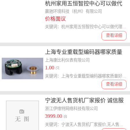
杭州家用五恒智控中心可以做代
理吗 诚信经营 温始三恒五恒供应
赢驰环境科技（杭州）有限公司
价格面议
关键词：杭州家用五恒智控中心可以做代理吗,五恒智控中心
查看详细
上海专业重载型编码器哪家质量
好 康比利供
上海康比利仪表有限公司
1.00
/只
关键词：上海专业重载型编码器哪家质量好,编码器
查看详细
宁波无人售货机厂家报价 诚信服
务 浙江伊维特网络科技供应
浙江伊维特网络科技有限公司
3999.00
/台
关键词：宁波无人售货机厂家报价,无人售货机