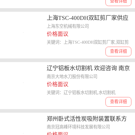
查看详细
上海TSC-400DH双缸剪厂家供应
上海东空机械供应
上海东空机械有限公司
价格面议
关键词：上海TSC-400DH双缸剪厂家,双缸剪
查看详细
辽宁铝板水切割机 欢迎咨询 南京
大地水刀股份供应
南京大地水刀股份有限公司
价格面议
关键词：辽宁铝板水切割机,水切割机
查看详细
郑州卧式活性炭吸附装置联系方
式 南京冠高峰环境科技发展供应
南京冠高峰环境科技发展有限公司
价格面议