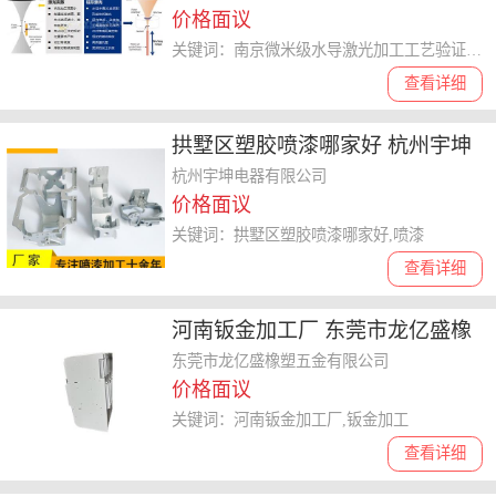
价格面议
激光技术供应
关键词：南京微米级水导激光加工工艺验证与打样,水导激光加工
查看详细
拱墅区塑胶喷漆哪家好 杭州宇坤
电器供应
杭州宇坤电器有限公司
价格面议
关键词：拱墅区塑胶喷漆哪家好,喷漆
查看详细
河南钣金加工厂 东莞市龙亿盛橡
塑五金供应
东莞市龙亿盛橡塑五金有限公司
价格面议
关键词：河南钣金加工厂,钣金加工
查看详细