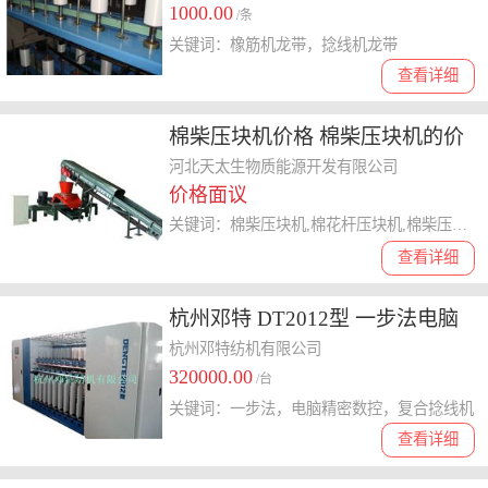
1000.00
/条
关键词：橡筋机龙带，捻线机龙带
查看详细
棉柴压块机价格 棉柴压块机的价
格 天太棉柴压块机
河北天太生物质能源开发有限公司
价格面议
关键词：棉柴压块机,棉花杆压块机,棉柴压块机价格,棉柴压块机厂家
查看详细
杭州邓特 DT2012型 一步法电脑
精密数控复合捻线机
杭州邓特纺机有限公司
320000.00
/台
关键词：一步法，电脑精密数控，复合捻线机
查看详细