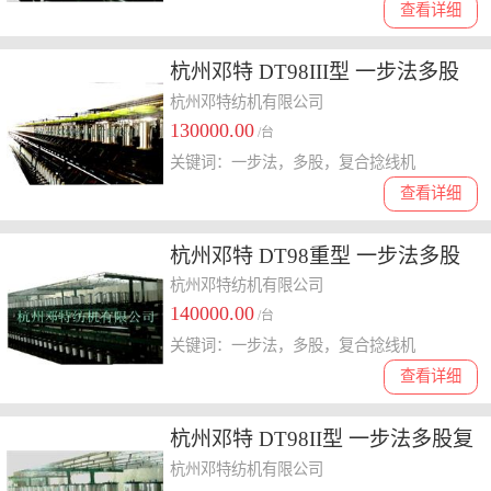
查看详细
杭州邓特 DT98III型 一步法多股
复合捻线机
杭州邓特纺机有限公司
130000.00
/台
关键词：一步法，多股，复合捻线机
查看详细
杭州邓特 DT98重型 一步法多股
复合捻线机
杭州邓特纺机有限公司
140000.00
/台
关键词：一步法，多股，复合捻线机
查看详细
杭州邓特 DT98II型 一步法多股复
合捻线机
杭州邓特纺机有限公司