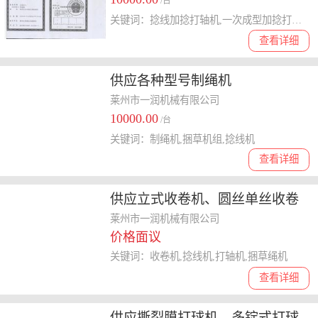
/台
关键词：捻线加捻打轴机,一次成型加捻打轴机,捻线打轴一体机,加捻打轴机,高速加捻打轴机,制绳机
查看详细
供应各种型号制绳机
莱州市一润机械有限公司
10000.00
/台
关键词：制绳机,捆草机组,捻线机
查看详细
供应立式收卷机、圆丝单丝收卷
机、各式收卷机
莱州市一润机械有限公司
价格面议
关键词：收卷机,捻线机,打轴机,捆草绳机
查看详细
供应撕裂膜打球机、多锭式打球