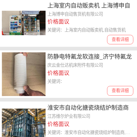
上海室内自动贩卖机 上海博申自
动售货机供应
上海博申自动售货机有限公司
价格面议
关键词：上海室内自动贩卖机,自动售货机
查看详细
防静电特氟龙软连接_济宁特氟龙
软连接厂家
庆云金仕达机床附件有限公司
价格面议
关键词：
查看详细
淮安市自动化搪瓷烧结炉制造商
维尔炉业 江苏维尔炉业供应
江苏维尔炉业有限公司
价格面议
关键词：淮安市自动化搪瓷烧结炉制造商,烧结炉