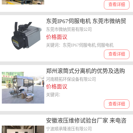
查看详细
东莞IP67伺服电机 东莞市微纳贸
易供应
东莞市微纳贸易有限公司
价格面议
关键词：东莞IP67伺服电机,伺服电机
查看详细
郑州滚筒式分离机的优势及选购
指南
河南精拓环保设备有限公司
价格面议
关键词：
查看详细
安徽液压维修试验台厂家 来电咨
询 宁波顺承隆液压供应
宁波顺承隆液压有限公司