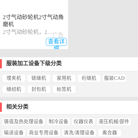
2寸气动砂轮机2寸气动角
磨机
2寸气动砂轮机，2寸气动角磨机
广告
查看详
细
服装加工设备下级分类
埋夹机
链缝机
家用机
绗缝机
服装CAD
缝纫机
封包机
标签机
相关分类
铸造及热处理设备
制冷设备
仪器仪表
液压机械/部件
输送设备
商业专用设备
清洗/清理设备
离合器