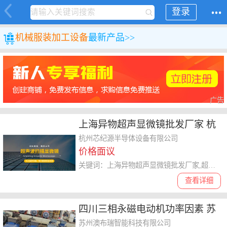
登录
机械
服装加工设备
最新产品>>
广告
上海异物超声显微镜批发厂家 杭
州芯纪源供应
杭州芯纪源半导体设备有限公司
价格面议
关键词：上海异物超声显微镜批发厂家,超声显微镜
查看详细
四川三相永磁电动机功率因素 苏
州澳布瑞智能科技供应
苏州澳布瑞智能科技有限公司