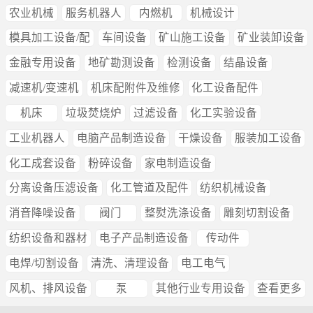
农业机械
服务机器人
内燃机
机械设计
模具加工设备/配
车间设备
矿山施工设备
矿业装卸设备
金融专用设备
地矿勘测设备
检测设备
结晶设备
减速机/变速机
机床配附件及维修
化工设备配件
机床
垃圾焚烧炉
过滤设备
化工实验设备
工业机器人
电脑产品制造设备
干燥设备
服装加工设备
化工成套设备
粉碎设备
家电制造设备
分离设备压滤设备
化工管道及配件
纺织机械设备
消音降噪设备
阀门
整熨洗涤设备
雕刻切割设备
纺织设备和器材
电子产品制造设备
传动件
电焊/切割设备
清洗、清理设备
电工电气
风机、排风设备
泵
其他行业专用设备
查看更多