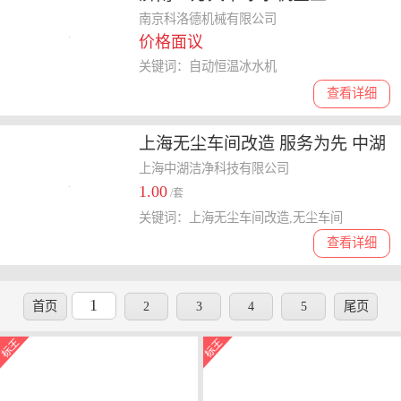
南京科洛德机械有限公司
价格面议
关键词：自动恒温冰水机
查看详细
上海无尘车间改造 服务为先 中湖
供
上海中湖洁净科技有限公司
1.00
/套
关键词：上海无尘车间改造,无尘车间
查看详细
1
首页
2
3
4
5
尾页