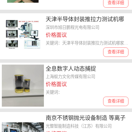
查看详细
天津半导体封装推拉力测试机哪
家专业 推拉力机 深圳市旭日鹏程
深圳市旭日鹏程光电有限公司
价格面议
光电供应
关键词：天津半导体封装推拉力测试机哪家专业,推拉力测试机
查看详细
全息数字人动态捕捉
上海蚁力文化传媒有限公司
价格面议
关键词：
查看详细
南京不锈钢抛光设备制造 等离子
抛光 光整智能制造科技供应
光整智能制造科技（江苏）有限公司