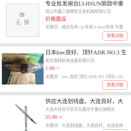
专业批发闽台LI-HSUN丽勋中重
负荷替换式顶针 CNC车床NCS型
昆山市鑫三角精密五金机械有限公司
价格面议
良好
关键词：闽台车床,cnc车床,li-hsun车床,中重车床,负荷车床
查看详细
日本ktec良好、顶针ADR-NO.3 生
产厂家 原装正品
南京高辉机电设备有限公司
1.00
/个
关键词：ktec,良好,顶针,ADR-NO.3顶针,ADR-NO.3良好
查看详细
供应大连划线盘，大连良好，大
连机床千斤顶专卖
大连市甘井子区华北路华宇量仪销售处
55.00
/件
关键词：大连划线盘，大连良好，大连机床千斤顶