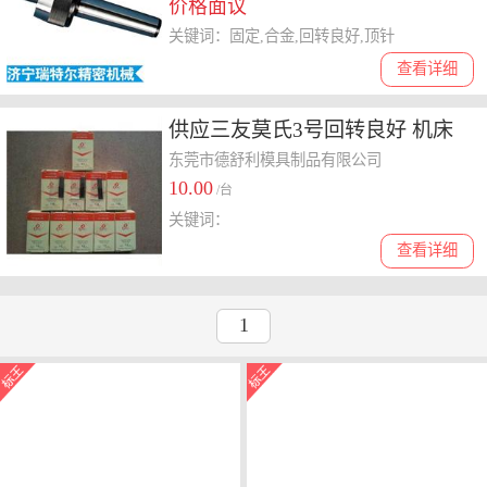
价格面议
关键词：固定,合金,回转良好,顶针
查看详细
供应三友莫氏3号回转良好 机床
附件
东莞市德舒利模具制品有限公司
10.00
/台
关键词：
查看详细
1