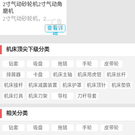
2寸气动砂轮机2寸气动角
磨机
2寸气动砂轮机，2寸气动角磨机
广告
查看详
细
机床顶尖下级分类
钻套
吸盘
拖链
手轮
皮带轮
排屑器
卡盘
机床主轴
机床用虎钳
机床丝杆
机床接杆
机床减震装置
机床护罩
机床顶针
机床垫铁
机床灯具
机床刀架
导柱
刀杆导套
相关分类
钻套
吸盘
拖链
手轮
皮带轮