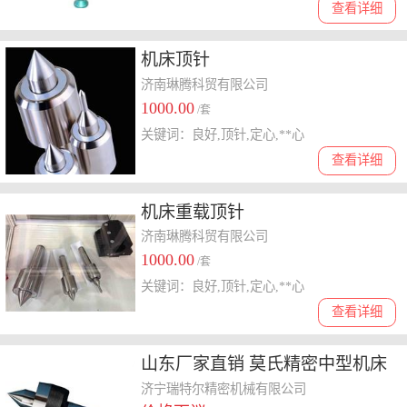
查看详细
机床顶针
济南琳腾科贸有限公司
1000.00
/套
关键词：良好,顶针,定心,**心
查看详细
机床重载顶针
济南琳腾科贸有限公司
1000.00
/套
关键词：良好,顶针,定心,**心
查看详细
山东厂家直销 莫氏精密中型机床
回转良好 活动顶针
济宁瑞特尔精密机械有限公司