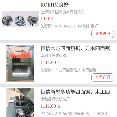
ROEHM良好
上海轶舜国际贸易有限公司
1.00
/件
关键词：ROEHM,ROEHM良好,良好
查看详细
恒信木方四面刨锯，方木四面锯
发往银川兴庆区实拍图
南和县恒信机械厂
1111.00
/台
关键词：木方四面刨锯,方木四面锯
查看详细
恒信新型多功能四面锯，木工四
面锯实拍图，简述
南和县恒信机械厂
1111.00
/台
关键词：新型多功能四面锯,木工四面锯,木方四面定尺加工