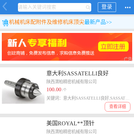
登录
机械
机床配附件及维修
机床顶尖
最新产品>>
广告
意大利SASSATELLI良好
陕西渭柏精密机械有限公司
100.00
/个
关键词：意大利SASSATELLI良好,SASSATELLI活良好,进口良好代理陕西渭柏
查看详细
美国ROYAL**顶针
陕西渭柏精密机械有限公司