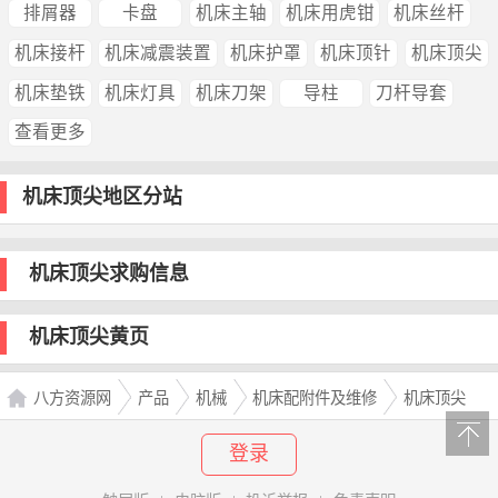
排屑器
卡盘
机床主轴
机床用虎钳
机床丝杆
机床接杆
机床减震装置
机床护罩
机床顶针
机床顶尖
机床垫铁
机床灯具
机床刀架
导柱
刀杆导套
查看更多
机床顶尖地区分站
机床顶尖求购信息
机床顶尖黄页
八方资源网
产品
机械
机床配附件及维修
机床顶尖
登录