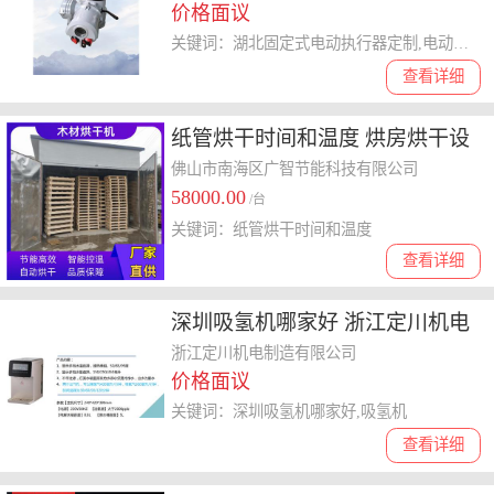
价格面议
应
关键词：湖北固定式电动执行器定制,电动执行器
查看详细
纸管烘干时间和温度 烘房烘干设
备
佛山市南海区广智节能科技有限公司
58000.00
/台
关键词：纸管烘干时间和温度
查看详细
深圳吸氢机哪家好 浙江定川机电
制造供应
浙江定川机电制造有限公司
价格面议
关键词：深圳吸氢机哪家好,吸氢机
查看详细