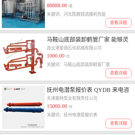
88888.00
/套
关键词：河北陈醋错流膜机性能
查看详细
马鞍山底部装卸鹤管厂家 能够灵
活地适应不同的装卸需求
连云港爱德石化机械有限公司
1000.00
/台
关键词：马鞍山底部装卸鹤管厂家
查看详细
抚州电潜泵报价表 QYDB 来电咨
询
天津奥特泵业有限责任公司
15000.00
/台
关键词：抚州电潜泵报价表
查看详细