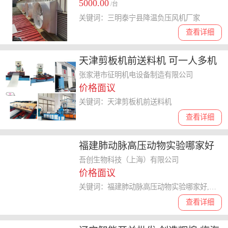
5000.00
/台
关键词：三明泰宁县降温负压风机厂家
查看详细
天津剪板机前送料机 可一人多机
管理
张家港市征明机电设备制造有限公司
价格面议
关键词：天津剪板机前送料机
查看详细
福建肺动脉高压动物实验哪家好
吾创生物科技供应
吾创生物科技（上海）有限公司
价格面议
关键词：福建肺动脉高压动物实验哪家好,动物实验
查看详细