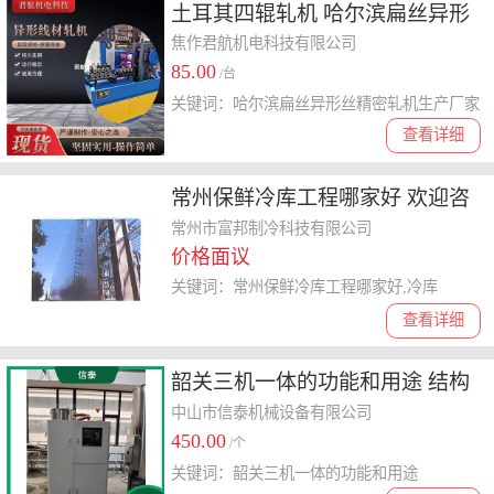
土耳其四辊轧机 哈尔滨扁丝异形
丝精密轧机生产厂家 欢迎电话咨
焦作君航机电科技有限公司
85.00
询
/台
关键词：哈尔滨扁丝异形丝精密轧机生产厂家
查看详细
常州保鲜冷库工程哪家好 欢迎咨
询 常州市富邦制冷科技供应
常州市富邦制冷科技有限公司
价格面议
关键词：常州保鲜冷库工程哪家好,冷库
查看详细
韶关三机一体的功能和用途 结构
紧凑 操作安全可靠
中山市信泰机械设备有限公司
450.00
/个
关键词：韶关三机一体的功能和用途