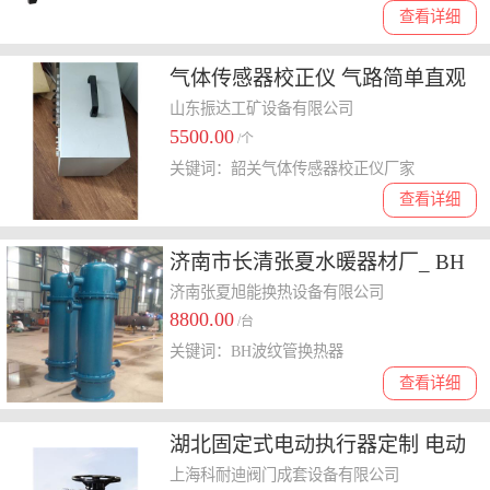
查看详细
气体传感器校正仪 气路简单直观
韶关气体传感器校正仪厂家
山东振达工矿设备有限公司
5500.00
/个
关键词：韶关气体传感器校正仪厂家
查看详细
济南市长清张夏水暖器材厂_ BH
波纹管换热器
济南张夏旭能换热设备有限公司
8800.00
/台
关键词：BH波纹管换热器
查看详细
湖北固定式电动执行器定制 电动
球阀 上海科耐迪阀门成套设备供
上海科耐迪阀门成套设备有限公司