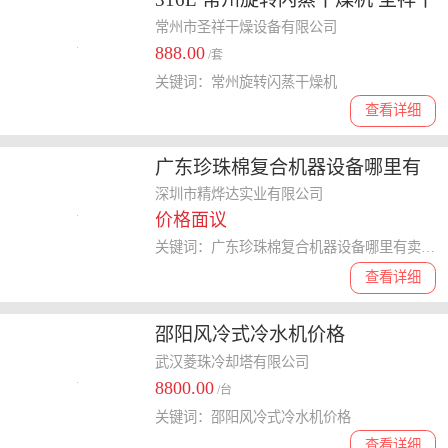
燥
常州市圣祥干燥设备有限公司
888.00
/套
关键词：常州旋转闪蒸干燥机
查看详细
广东珍珠棉复合机器设备哪里有
卖 服务为先 深圳市精烨达实业供
深圳市精烨达实业有限公司
价格面议
应
关键词：广东珍珠棉复合机器设备哪里有卖,珍珠棉复合机
查看详细
邵阳风冷式冷水机价格
武汉菱珠冷却塔有限公司
8800.00
/台
关键词：邵阳风冷式冷水机价格
查看详细