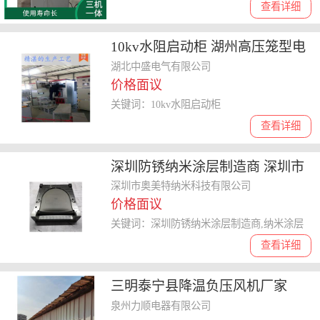
查看详细
10kv水阻启动柜 湖州高压笼型电
机水阻柜代理
湖北中盛电气有限公司
价格面议
关键词：10kv水阻启动柜
查看详细
深圳防锈纳米涂层制造商 深圳市
奥美特纳米科技供应
深圳市奥美特纳米科技有限公司
价格面议
关键词：深圳防锈纳米涂层制造商,纳米涂层
查看详细
三明泰宁县降温负压风机厂家
泉州力顺电器有限公司