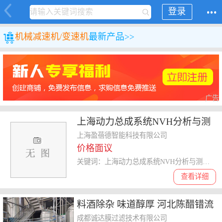
登录
机械
减速机/变速机
最新产品>>
广告
上海动力总成系统NVH分析与测
试优势 贴心服务 上海盈蓓德智能
上海盈蓓德智能科技有限公司
价格面议
科技供应
关键词：上海动力总成系统NVH分析与测试优势,NVH测试与分析
查看详细
料酒除杂 味道醇厚 河北陈醋错流
膜机性能
成都诚达膜过滤技术有限公司