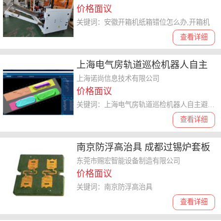
价格面议
关键词：安徽开箱机纸箱错位怎么办,开箱机
查看详细
上海电气房轨道巡检机器人自主
避障工作原理 上海诺尚信息供应
上海诺尚信息技术有限公司
价格面议
关键词：上海电气房轨道巡检机器人自主避障工作原理,智能巡检系统
查看详细
南京防浮高治具 成都过锡炉套板
定做
东莞市赐宏智能设备制造有限公司
价格面议
关键词：南京防浮高治具
查看详细