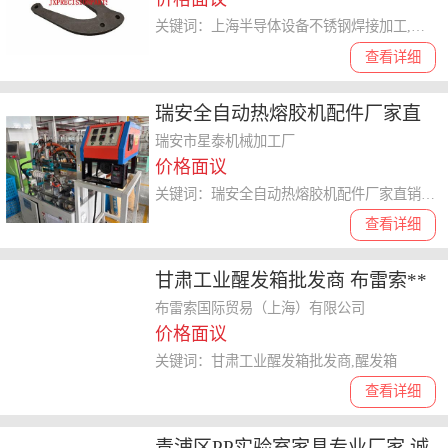
关键词：上海半导体设备不锈钢焊接加工,不锈钢焊接加工
查看详细
瑞安全自动热熔胶机配件厂家直
销 星泰机械供应
瑞安市星泰机械加工厂
价格面议
关键词：瑞安全自动热熔胶机配件厂家直销,热熔胶机配件
查看详细
甘肃工业醒发箱批发商 布雷索**
贸易供应
布雷索国际贸易（上海）有限公司
价格面议
关键词：甘肃工业醒发箱批发商,醒发箱
查看详细
青浦区PP实验室家具专业厂家 诚