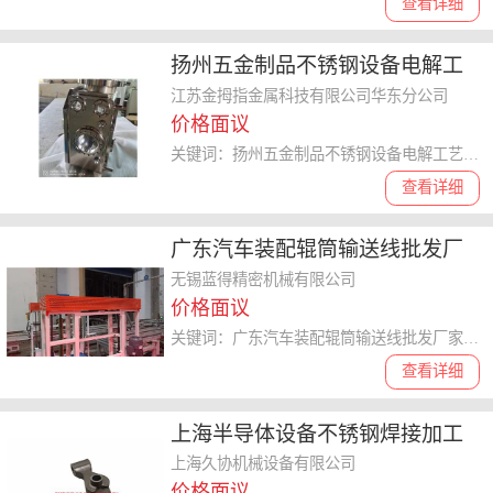
查看详细
扬州五金制品不锈钢设备电解工
艺 江苏金拇指金属供应
江苏金拇指金属科技有限公司华东分公司
价格面议
关键词：扬州五金制品不锈钢设备电解工艺,电解
查看详细
广东汽车装配辊筒输送线批发厂
家 无锡市蓝得精密机械供应
无锡蓝得精密机械有限公司
价格面议
关键词：广东汽车装配辊筒输送线批发厂家,辊筒输送线
查看详细
上海半导体设备不锈钢焊接加工
来电咨询 上海久协机械设备供应
上海久协机械设备有限公司
价格面议