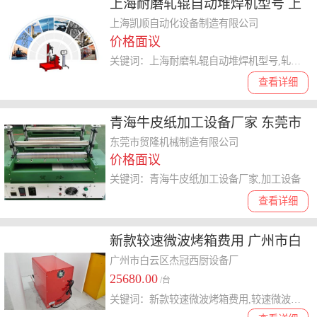
上海耐磨轧辊自动堆焊机型号 上
海凯顺自动化设备制造供应
上海凯顺自动化设备制造有限公司
价格面议
关键词：上海耐磨轧辊自动堆焊机型号,轧辊自动堆焊机
查看详细
青海牛皮纸加工设备厂家 东莞市
贸隆机械制造供应
东莞市贸隆机械制造有限公司
价格面议
关键词：青海牛皮纸加工设备厂家,加工设备
查看详细
新款较速微波烤箱费用 广州市白
云区杰冠西厨设备供应
广州市白云区杰冠西厨设备厂
25680.00
/台
关键词：新款较速微波烤箱费用,较速微波烤箱