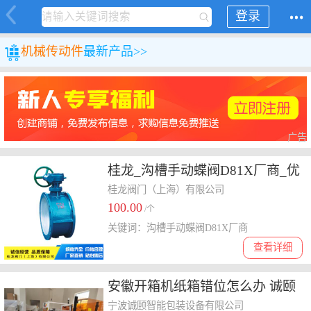
登录
机械
传动件
最新产品>>
广告
桂龙_沟槽手动蝶阀D81X厂商_优
惠中-厂家直供
桂龙阀门（上海）有限公司
100.00
/个
关键词：沟槽手动蝶阀D81X厂商
查看详细
安徽开箱机纸箱错位怎么办 诚颐
包装 宁波诚颐智能包装设备供应
宁波诚颐智能包装设备有限公司