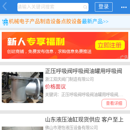
登录
机械
电子产品制造设备
点胶设备
最新产品>>
广告
正压呼吸阀呼吸阀油罐用呼吸阀
铸造辉煌 浙江双庆阀门制造供应
浙江双庆阀门制造有限公司
价格面议
关键词：正压呼吸阀呼吸阀油罐用呼吸阀,呼吸阀
查看详细
山东液压油缸现货供应 客户至上
佛山市港怡液压设备供应
佛山市港怡液压设备有限公司