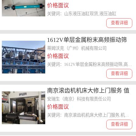
价格面议
关键词：山东液压油缸现货,液压油缸
查看详细
1612V单层金属粉末高频振动筛
蒂姆沃克机械供应
蒂姆沃克（广州）机械有限公司
价格面议
关键词：1612V单层金属粉末高频振动筛,高频振动筛
查看详细
南京滚齿机机床大修上门服务 值
得信赖 安瑞生（南京）科技供应
安瑞生（南京）科技有限责任公司
价格面议
关键词：南京滚齿机机床大修上门服务,机床大修
查看详细