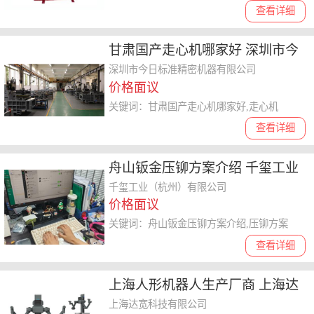
查看详细
甘肃国产走心机哪家好 深圳市今
日标准精密机器供应
深圳市今日标准精密机器有限公司
价格面议
关键词：甘肃国产走心机哪家好,走心机
查看详细
舟山钣金压铆方案介绍 千玺工业
（杭州）供应
千玺工业（杭州）有限公司
价格面议
关键词：舟山钣金压铆方案介绍,压铆方案
查看详细
上海人形机器人生产厂商 上海达
宽科技供应
上海达宽科技有限公司