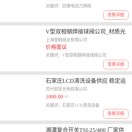
关键词：防爆电动刀闸阀
查看详细
V型双相钢焊接球阀公司_材质光
谱检验
上海誉鹤阀业有限公司
价格面议
关键词：V型双相钢焊接球阀公司
查看详细
石家庄LCD清洗设备供应 稳定运
转
苏州辰钜光电有限公司
1000.00
/个
关键词：石家庄LCD清洗设备
查看详细
湘潭复合开关TSI-25/400 厂家供