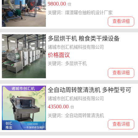
9800.00
/台
关键词：煤渣罐仓抽粉机设计厂家
查看详细
多层烘干机 粮食类干燥设备
诸城市创汇机械科技有限公司
价格面议
关键词：多层烘干机
查看详细
全自动周转筐清洗机 多种型号可
选 创汇机械研发
诸城市创汇机械科技有限公司
43500.00
/台
关键词：全自动周转筐清洗机
查看详细