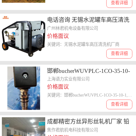
查看详细
电话咨询 无锡水泥罐车高压清洗
机厂商
广州林君机电设备有限公司
价格面议
关键词：无锡水泥罐车高压清洗机厂商
查看详细
邯郸bucherWUVPLC-1CO-35-10-
1 24D bucher WUVPLC-1CO-35-
上海语力实业有限公司
价格面议
10-1 24D
关键词：邯郸bucherWUVPLC-1CO-35-10-1,24D
查看详细
成都精密方丝异形丝轧机厂家 铅
锑合金扁线轧机
焦作君航机电科技有限公司