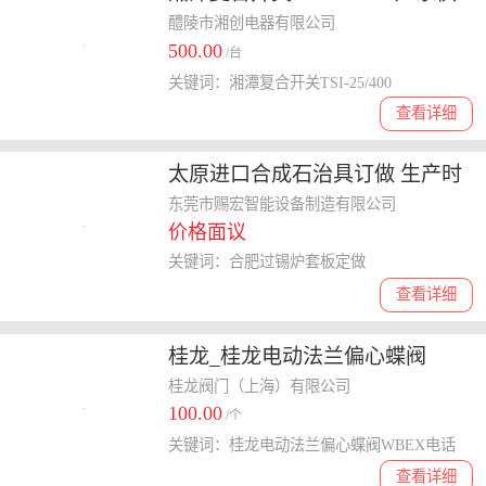
应
醴陵市湘创电器有限公司
500.00
/台
关键词：湘潭复合开关TSI-25/400
查看详细
太原进口合成石治具订做 生产时
间快 合肥过锡炉套板定做
东莞市赐宏智能设备制造有限公司
价格面议
关键词：合肥过锡炉套板定做
查看详细
桂龙_桂龙电动法兰偏心蝶阀
WBEX电话
桂龙阀门（上海）有限公司
100.00
/个
关键词：桂龙电动法兰偏心蝶阀WBEX电话
查看详细