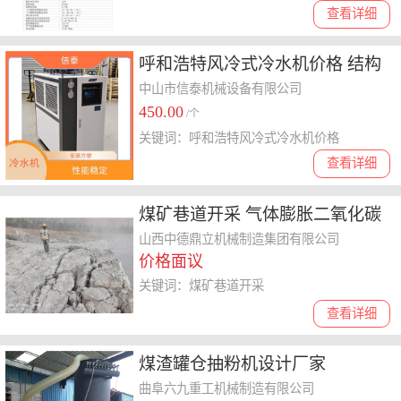
查看详细
呼和浩特风冷式冷水机价格 结构
简单 维护成本低
中山市信泰机械设备有限公司
450.00
/个
关键词：呼和浩特风冷式冷水机价格
查看详细
煤矿巷道开采 气体膨胀二氧化碳
一次性耗材
山西中德鼎立机械制造集团有限公司
价格面议
关键词：煤矿巷道开采
查看详细
煤渣罐仓抽粉机设计厂家
曲阜六九重工机械制造有限公司