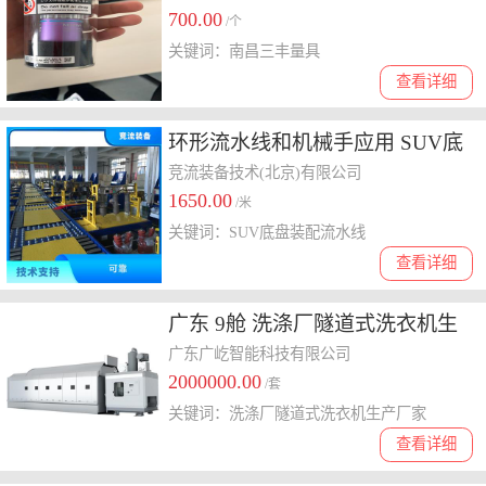
700.00
/个
关键词：南昌三丰量具
查看详细
环形流水线和机械手应用 SUV底
盘装配流水线 正是我们全力打造
竞流装备技术(北京)有限公司
1650.00
的
/米
关键词：SUV底盘装配流水线
查看详细
广东 9舱 洗涤厂隧道式洗衣机生
产厂家
广东广屹智能科技有限公司
2000000.00
/套
关键词：洗涤厂隧道式洗衣机生产厂家
查看详细