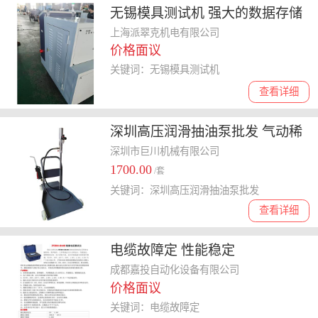
无锡模具测试机 强大的数据存储
能力
上海派翠克机电有限公司
价格面议
关键词：无锡模具测试机
查看详细
深圳高压润滑抽油泵批发 气动稀
油抽油泵 气动机油加油机
深圳市巨川机械有限公司
1700.00
/套
关键词：深圳高压润滑抽油泵批发
查看详细
电缆故障定 性能稳定
成都嘉投自动化设备有限公司
价格面议
关键词：电缆故障定