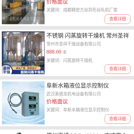
价格面议
关键词：成都精密方丝异形丝轧机厂家
查看详细
不锈钢 闪蒸旋转干燥机 常州圣祥
干燥机
常州市圣祥干燥设备有限公司
888.00
/套
关键词：闪蒸旋转干燥机
查看详细
阜新水箱液位显示控制仪
武汉美德龙机电设备有限公司
价格面议
关键词：阜新水箱液位显示控制仪
查看详细