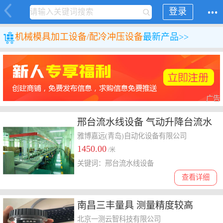
登录
机械
模具加工设备/配
冷冲压设备
最新产品>>
广告
邢台流水线设备 气动升降台流水
线
雅博嘉远(青岛)自动化设备有限公司
1450.00
/米
关键词：邢台流水线设备
查看详细
南昌三丰量具 测量精度较高
北京一测云智科技有限公司