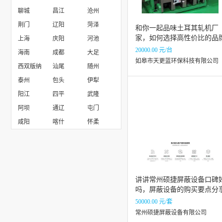
聊城
昌江
沧州
上海宙禹自动化技术有限公司
荆门
辽阳
菏泽
和你一起品味土耳其轧机厂
家，如何选择高性价比的品
上海
庆阳
河池
20000.00 元/台
海南
成都
大足
如皋市天更蓝环保科技有限公司
西双版纳
汕尾
随州
泰州
包头
伊犁
阳江
四平
武隆
阿坝
通辽
屯门
咸阳
喀什
怀柔
讲讲常州硕捷屏蔽设备口碑
吗，屏蔽设备的购买要点分
50000.00 元/套
常州硕捷屏蔽设备有限公司