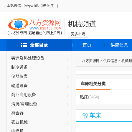
本站微信：bfzyw168 点击关注
机械频道
更多市场
全部目录
首页
供应信息
铸造及热处理设备
八方资源网
>
供应信息
>
机械频
制冷设备
仪器仪表
车床相关分类
输送设备
商业专用设备
钻床
(5464)
清洗/清理设备
离合器
车床
农业机械
内燃机