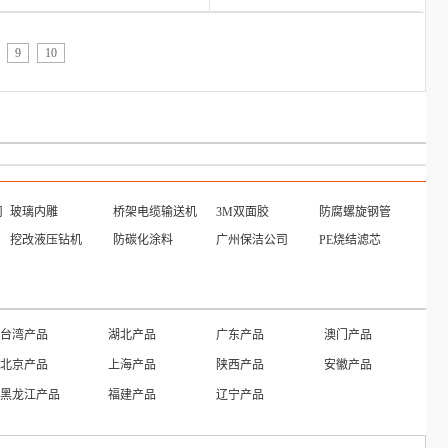
9
10
司
玻璃内雕
桥架电缆输送机
3M双面胶
防腐螺旋钢管
挖改液压钻机
防碳化涂料
广州保洁公司
PE烧结滤芯
台湾产品
湖北产品
广东产品
澳门产品
北京产品
上海产品
陕西产品
安徽产品
黑龙江产品
福建产品
辽宁产品