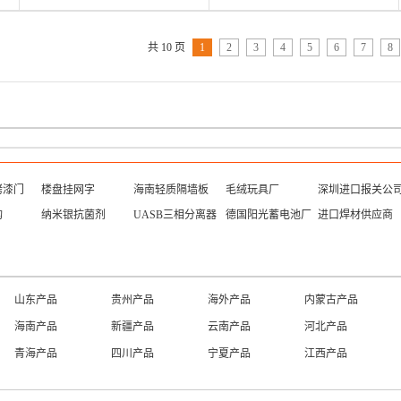
共 10 页
1
2
3
4
5
6
7
8
烤漆门
楼盘挂网字
海南轻质隔墙板
毛绒玩具厂
深圳进口报关公
构
纳米银抗菌剂
UASB三相分离器
德国阳光蓄电池厂
进口焊材供应商
山东产品
贵州产品
海外产品
内蒙古产品
海南产品
新疆产品
云南产品
河北产品
青海产品
四川产品
宁夏产品
江西产品