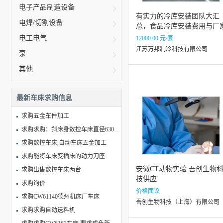
电子产品制造设备
有实力的冷库安装团队大汇
电焊/切割设备
总，食品冷库安装费用与厂
电话分享
电工电气
12000.00 元/套
江苏万邦制冷科技有限公司
泵
其他
最新车床求购信息
求购五金车件加工
求购求购：斜床身数控车床直径630mm*1.5m-2m，厂家不限。
求购数控车床,自动车床五金加工
求购能将车床变插床的动力刀座
安徽CT动物实验 吾创生物
求购出售数控车床两台
技供应
求购询价
价格面议
求购CW61140德州机床厂车床
吾创生物科技（上海）有限公司
求购求购自动送料机