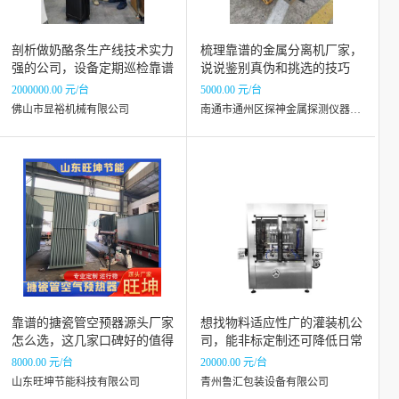
剖析做奶酪条生产线技术实力
梳理靠谱的金属分离机厂家，
强的公司，设备定期巡检靠谱
说说鉴别真伪和挑选的技巧
吗
2000000.00 元/台
5000.00 元/台
佛山市显裕机械有限公司
南通市通州区探神金属探测仪器制造厂
靠谱的搪瓷管空预器源头厂家
想找物料适应性广的灌装机公
怎么选，这几家口碑好的值得
司，能非标定制还可降低日常
关注
维护成本的有哪些
8000.00 元/台
20000.00 元/台
山东旺坤节能科技有限公司
青州鲁汇包装设备有限公司