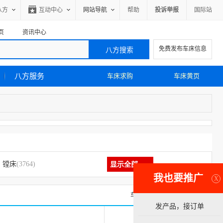
八方
互动中心
网站导航
帮助
投诉举报
国际站
页
资讯中心
免费发布车床信息
八方服务
车床求购
车床黄页
镗床
(3764)
显示全部
我也要推广
X
车床求购信息
车床黄页
发产品，接订单