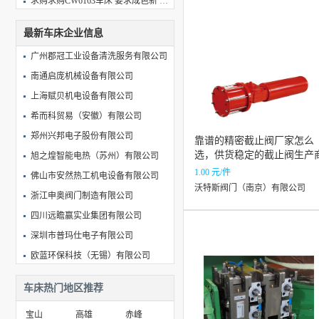
求购求购CW6163车床 要求成色新 价格低
求购采购二手宁江走芯自动车床
最新车床企业信息
求购数控木工车床
广州郡冠工业设备清洗服务有限公司
求购数控车床自动送料机
南通启庞机械设备有限公司
求购求购CNC数控产品,加工
上海赋贝机电设备有限公司
求购车床件，起订5W，寻找长期合作商
求购求购车床
希而科贸易（安徽）有限公司
郑州兴邦电子股份有限公司
靠谱的精密截止阀厂家怎么
选，供货稳定的截止阀生产
旭之煌智能电热（苏州）有限公司
盘点
1.00 元/件
佛山市安然热工机电设备有限公司
沃特斯阀门（南京）有限公司
浙江申奥阀门制造有限公司
四川远瞻赢实业集团有限公司
深圳市普玛仕电子有限公司
欧蓝环保科技（无锡）有限公司
山东中科重工科技有限公司
车床热门地区推荐
浙江优嘉科学仪器制造有限公司
宝山
高雄
赤峰
宜柏嘉（宁波）智能科技有限公司