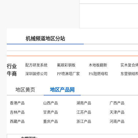
机械频道地区分站
配方研发系统
氟碳彩钢板
木地板翻新
实木复合
行业
牛商
深圳装修公司
PP喷淋塔厂家
PA阻燃母粒
东营钢结
地区黄页
地区产品网
香港产品
山西产品
湖南产品
广西产品
吉林产品
甘肃产品
江苏产品
天津产品
西藏产品
重庆产品
浙江产品
河南产品