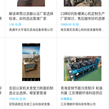
解读单筒过滤器认证厂家选择
口碑好的卧螺离心机定制生产
牌
标准，如何选出靠谱厂家
厂家探讨，售后服务好的选哪
家
1.00 元/台
10000.00 元/台
南通市大宇液压滤油设备有限公司
南京莫尼亚离心机科技发展有限公司
好
支招公家机关食堂刀削面机制
青海变频节能冷库制冷 和谐
享
造企业选择，哪家更靠谱
共赢 江苏博朗环境科技供应
3700.00 元/台
价格面议
安阳高新区先锐工业科技研发推广中心
江苏博朗环境科技有限公司