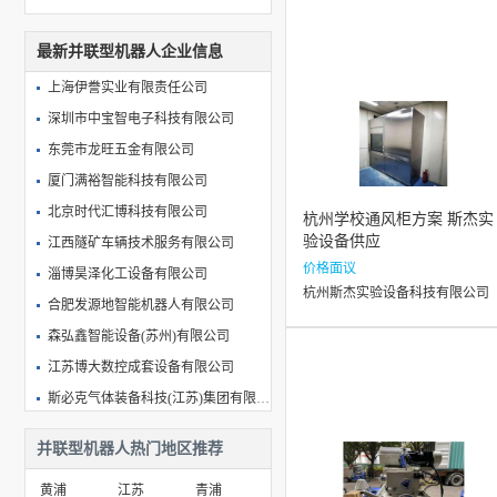
最新并联型机器人企业信息
上海伊誊实业有限责任公司
深圳市中宝智电子科技有限公司
东莞市龙旺五金有限公司
厦门满裕智能科技有限公司
北京时代汇博科技有限公司
杭州学校通风柜方案 斯杰实
验设备供应
江西隧矿车辆技术服务有限公司
价格面议
淄博昊泽化工设备有限公司
杭州斯杰实验设备科技有限公司
合肥发源地智能机器人有限公司
森弘鑫智能设备(苏州)有限公司
江苏博大数控成套设备有限公司
斯必克气体装备科技(江苏)集团有限公司
亿洁机械设备（东莞）有限公司
并联型机器人热门地区推荐
米开罗那（上海）工业智能科技股份有限公司
黄浦
江苏
青浦
惠州市凌盛医疗科技有限公司