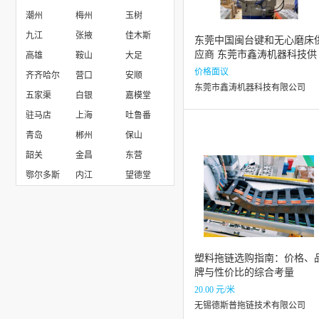
潮州
梅州
玉树
沈阳颉美通用设备有限公司
九江
张掖
佳木斯
东莞中国闽台键和无心磨床
应商 东莞市鑫涛机器科技供
高雄
鞍山
大足
应
价格面议
齐齐哈尔
营口
安顺
东莞市鑫涛机器科技有限公司
五家渠
白银
嘉模堂
驻马店
上海
吐鲁番
青岛
郴州
保山
韶关
金昌
东营
鄂尔多斯
内江
望德堂
塑料拖链选购指南：价格、
牌与性价比的综合考量
20.00 元/米
无锡德斯普拖链技术有限公司