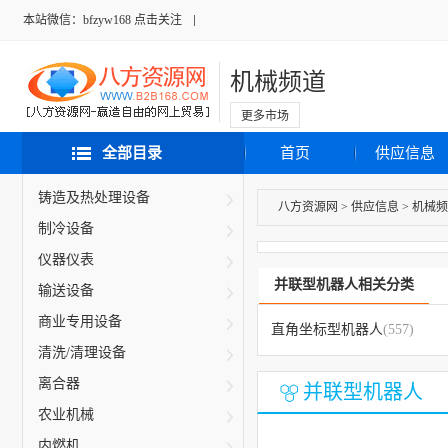
本站微信：bfzyw168 点击关注
机械频道
更多市场
全部目录
首页
供应信息
铸造及热处理设备
八方资源网
>
供应信息
>
机械频
制冷设备
仪器仪表
并联型机器人相关分类
输送设备
商业专用设备
直角坐标型机器人
(557)
清洗/清理设备
离合器
并联型机器人
农业机械
内燃机