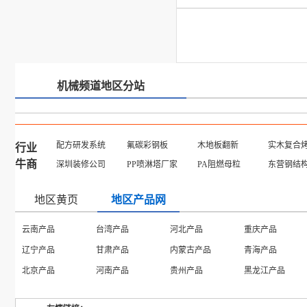
机械频道地区分站
配方研发系统
氟碳彩钢板
木地板翻新
实木复合
行业
牛商
深圳装修公司
PP喷淋塔厂家
PA阻燃母粒
东营钢结
地区黄页
地区产品网
云南产品
台湾产品
河北产品
重庆产品
辽宁产品
甘肃产品
内蒙古产品
青海产品
北京产品
河南产品
贵州产品
黑龙江产品