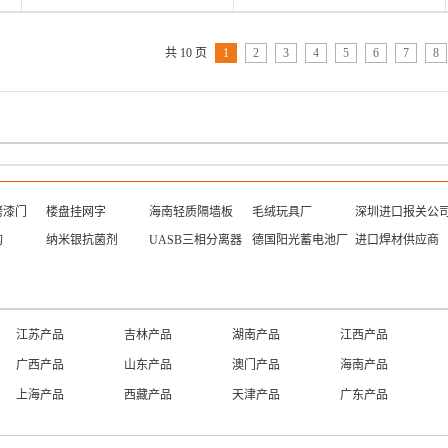
共 10 页
1
2
3
4
5
6
7
8
烤漆门
楼盘挂网字
海南轻质隔墙板
毛绒玩具厂
深圳进口报关公
构
纳米银抗菌剂
UASB三相分离器
德国阳光蓄电池厂
进口焊材供应商
江苏产品
吉林产品
湖南产品
江西产品
广西产品
山东产品
澳门产品
海南产品
上海产品
西藏产品
天津产品
广东产品