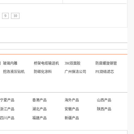
9
10
司
玻璃内雕
桥架电缆输送机
3M双面胶
防腐螺旋钢管
挖改液压钻机
防碳化涂料
广州保洁公司
PE烧结滤芯
宁夏产品
香港产品
海外产品
山西产品
浙江产品
湖北产品
安徽产品
陕西产品
四川产品
福建产品
新疆产品