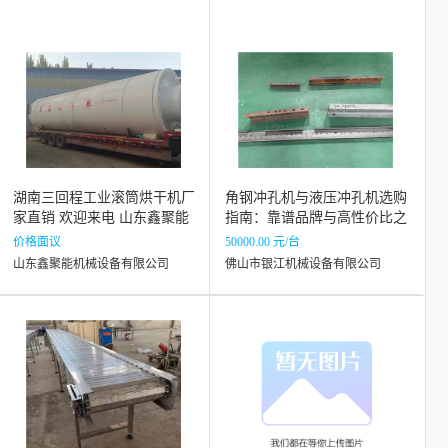
湖南三回程工业滚筒烘干机厂
角钢冲孔机与液压冲孔机选购
家直销 欢迎来电 山东鑫聚能
指南：靠谱品牌与高性价比之
机械设备供应
选
价格面议
50000.00 元/台
山东鑫聚能机械设备有限公司
佛山市银江机械设备有限公司