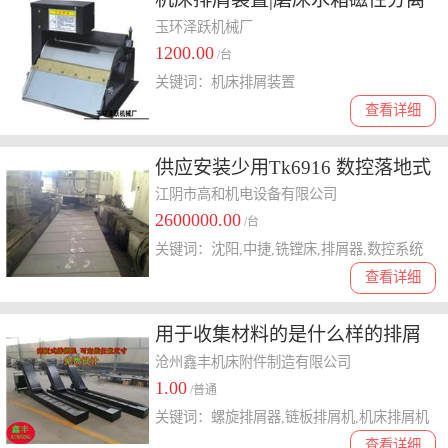
器设备有的卖
玉环泽跃机械厂
1200.00
/台
关键词：机床排屑装置
查看详细
供应安装少用Tk6916 数控落地式
铣镗床 中捷产 可试机
江阴市高和机电设备有限公司
2600000.00
/台
关键词：沈阳,中捷,铣镗床,排屑器,数控系统
查看详细
用于收集材料的是什么样的排屑
机 哪一种排泄机属于输送的
沧州鑫丰机床附件制造有限公司
1.00
/普通
关键词：螺旋排屑器,链板排屑机,机床排屑机
查看详细