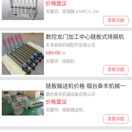
价格面议
关键词：蒸馏器,KMHCA-306
查看详细
数控龙门加工中心链板式排屑机
螺旋式排屑机
天津金硕机械配件有限公司
680.00
/台
关键词：排屑机
查看详细
链板输送机价格 烟台泰丰机械一
站服务
烟台泰丰机械设备有限公司
价格面议
关键词：链板输送机
查看详细