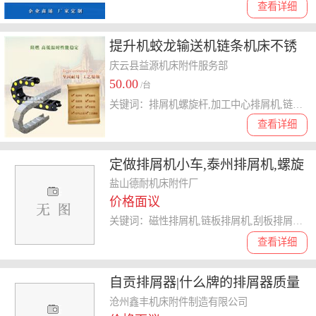
查看详细
提升机蛟龙输送机链条机床不锈
钢上料机排屑机链板螺旋式绞龙
庆云县益源机床附件服务部
50.00
叶片
/台
关键词：排屑机螺旋杆,加工中心排屑机,链板排屑器,螺旋式排屑机,机床排屑机链板,机床排屑机
查看详细
定做排屑机小车,泰州排屑机,螺旋
排屑器
盐山德耐机床附件厂
价格面议
关键词：磁性排屑机,链板排屑机,刮板排屑机,排屑机
查看详细
自贡排屑器|什么牌的排屑器质量
好|欢迎来电 认证商家
沧州鑫丰机床附件制造有限公司