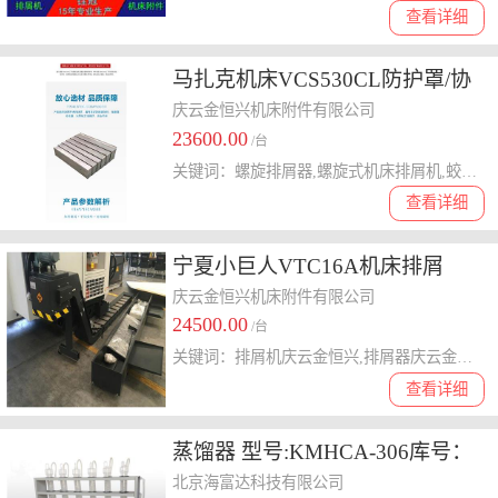
查看详细
马扎克机床VCS530CL防护罩/协
同企业创新发展
庆云金恒兴机床附件有限公司
23600.00
/台
关键词：螺旋排屑器,螺旋式机床排屑机,蛟龙机床排屑机
查看详细
宁夏小巨人VTC16A机床排屑
机，闽台乔福机床D-5100LH链板
庆云金恒兴机床附件有限公司
24500.00
式排屑机
/台
关键词：排屑机庆云金恒兴,排屑器庆云金恒兴,链板式机床排屑机
查看详细
蒸馏器 型号:KMHCA-306库号：
M208825
北京海富达科技有限公司