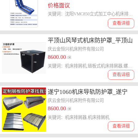
价格面议
关键词：沈阳VMC850立式加工中心机床排屑机
查看详细
平顶山风琴式机床防护罩_平顶山
风琴式机床防护罩价格_平顶山风
庆云金恒兴机床附件有限公司
8600.00
琴式机床防护罩厂家【金恒兴机
/米
关键词：机床排屑机,链板式机床排屑器,螺旋式排屑器
床】
查看详细
遂宁1060机床导轨防护罩_遂宁
1060机床导轨防护罩价格_遂宁
庆云金恒兴机床附件有限公司
8600.00
1060机床导轨防护罩厂家
/米
关键词：机床排屑器,机床排屑机
查看详细