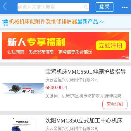
登录
机械
机床配附件及维修
排屑器
最新产品>>
广告
宝鸡机床VMC650L伸缩护板指导
报价
庆云金恒兴机床附件有限公司
6800.00
/件
关键词：机床护板,机床防护罩,机床伸缩防护罩
查看详细
沈阳VMC850立式加工中心机床
排屑机
庆云金恒兴机床附件有限公司