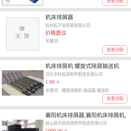
查看详细
机床排屑器
杭州拓开诺贸易有限公司
价格面议
关键词：
查看详细
机床排屑机 螺旋式除屑输送机
河北华科机床附件制造有限公司
1.00
/件
关键词：螺旋排屑机,输送器,输送机
查看详细
襄阳机床排屑器,襄阳机床排屑机,
河北机床排屑器生产厂家
盐山县华凯机床附件制造有限公司
5000.00