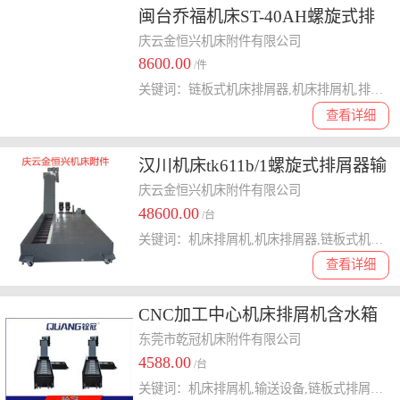
闽台乔福机床ST-40AH螺旋式排
屑器金恒兴制作/金恒兴机床附件
庆云金恒兴机床附件有限公司
8600.00
品质**
/件
关键词：链板式机床排屑器,机床排屑机,排屑器
查看详细
汉川机床tk611b/1螺旋式排屑器输
送机/金恒兴机床附件行情行情
庆云金恒兴机床附件有限公司
48600.00
/台
关键词：机床排屑机,机床排屑器,链板式机床排屑机
查看详细
CNC加工中心机床排屑机含水箱
水泵 机床附件输送设备链板式排
东莞市乾冠机床附件有限公司
4588.00
屑机
/台
关键词：机床排屑机,输送设备,链板式排屑机,排屑机带泵带水箱,CNC加工中心