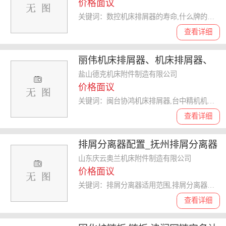
价格面议
关键词：数控机床排屑器的寿命,什么牌的排屑器质量好,昆山排屑器的材质是什么,排屑器
查看详细
丽伟机床排屑器、机床排屑器、
德克公司
盐山德克机床附件制造有限公司
价格面议
关键词：闽台协鸿机床排屑器,台中精机机床排屑器,中捷镗铣床机床排屑器,机床排屑器
查看详细
排屑分离器配置_抚州排屑分离器
_奥兰机床附件排屑机
山东庆云奥兰机床附件制造有限公司
价格面议
关键词：排屑分离器适用范围,排屑分离器检修,排屑分离器性能,排屑分离器
查看详细