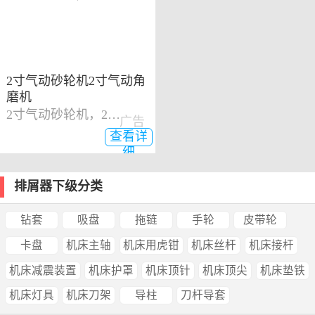
2寸气动砂轮机2寸气动角
磨机
2寸气动砂轮机，2寸气动角磨机
广告
查看详
细
排屑器下级分类
钻套
吸盘
拖链
手轮
皮带轮
卡盘
机床主轴
机床用虎钳
机床丝杆
机床接杆
机床减震装置
机床护罩
机床顶针
机床顶尖
机床垫铁
机床灯具
机床刀架
导柱
刀杆导套