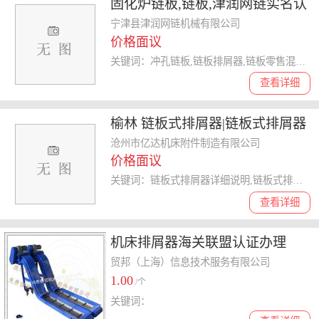
固化炉链板,链板,津润网链实名认
证
宁津县津润网链机械有限公司
价格面议
关键词：冲孔链板,链板排屑器,链板零售混批,链板
查看详细
榆林 链板式排屑器|链板式排屑器
详细说明|沧州亿达
沧州市亿达机床附件制造有限公司
价格面议
关键词：链板式排屑器详细说明,链板式排屑器商,链板式排屑器配件,链板式排屑器
查看详细
机床排屑器海关联盟认证办理
贸邦（上海）信息技术服务有限公司
1.00
/个
关键词：