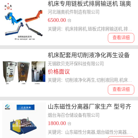
机床专用链板式排屑输送机 瑞奥
厂家直销排屑输送机
河北瑞奥机件制造有限公司
6500.00
/台
关键词：机床排屑机,链板式排屑输送机,排屑装置
查看详细
机床配套用切削液净化再生设备
无锡欧贝克环保科技有限公司
价格面议
关键词：切削液净化再生,切削液回用,机床配套切削液净化
查看详细
山东磁性分离器厂家生产 型号齐
全 烟台磨床胶辊分离器
烟台海召仓储设备有限公司
1800.00
/台
关键词：山东磁性分离器,烟台磁性分离器,山东磁性分离器厂家