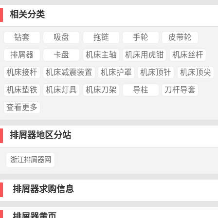
相关分类
钻套
吸盘
拖链
手轮
皮带轮
排屑器
卡盘
机床主轴
机床用虎钳
机床丝杆
机床接杆
机床减震装置
机床护罩
机床顶针
机床顶尖
机床垫铁
机床灯具
机床刀架
导柱
刀杆导套
查看更多
排屑器地区分站
浙江排屑器网
排屑器求购信息
排屑器黄页