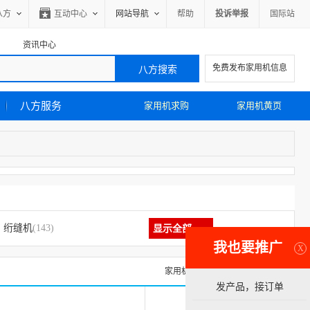
八方
互动中心
网站导航
帮助
投诉举报
国际站
资讯中心
免费发布家用机信息
八方服务
家用机求购
家用机黄页
绗缝机
(143)
显示全部
我也要推广
X
家用机求购信息
家用机黄页
发产品，接订单