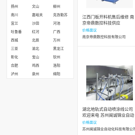
扬州
文山
柳州
深圳市陶氏水处理设备技术开发有限公司
南川
嘉峪关
克孜勒苏
江西门板开料机售后维修 南
京帝鼎数控科技供应
宜兰
沙田
河池
价格面议
吐鲁番
红河
广西
南京帝鼎数控科技有限公司
西城
北辰
万州
三亚
渝北
黑龙江
彰化
宝山
钦州
合肥
鸡西
洛阳
泸州
泉州
绵阳
湖北地轨式自动喷涂线公司
欢迎来电 苏州闽诚锦业自动
化科技供应
价格面议
苏州闽诚锦业自动化科技有限公