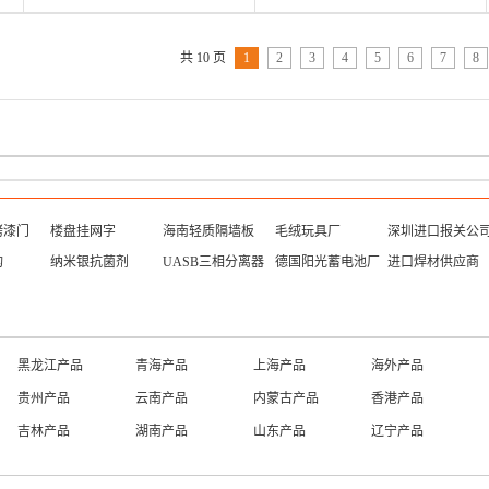
共 10 页
1
2
3
4
5
6
7
8
烤漆门
楼盘挂网字
海南轻质隔墙板
毛绒玩具厂
深圳进口报关公
构
纳米银抗菌剂
UASB三相分离器
德国阳光蓄电池厂
进口焊材供应商
黑龙江产品
青海产品
上海产品
海外产品
贵州产品
云南产品
内蒙古产品
香港产品
吉林产品
湖南产品
山东产品
辽宁产品