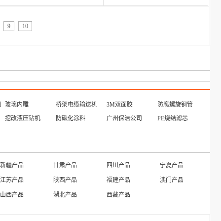
9
10
司
玻璃内雕
桥架电缆输送机
3M双面胶
防腐螺旋钢管
挖改液压钻机
防碳化涂料
广州保洁公司
PE烧结滤芯
新疆产品
甘肃产品
四川产品
宁夏产品
江苏产品
陕西产品
福建产品
澳门产品
山西产品
湖北产品
西藏产品