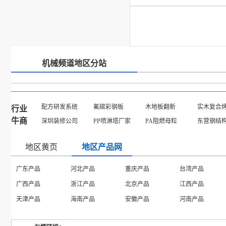
机械频道地区分站
配方研发系统
氟碳彩钢板
木地板翻新
实木复合
行业
牛商
深圳装修公司
PP喷淋塔厂家
PA阻燃母粒
东营钢结
地区黄页
地区产品网
广东产品
河北产品
重庆产品
台湾产品
广西产品
浙江产品
北京产品
江西产品
天津产品
海南产品
安徽产品
河南产品