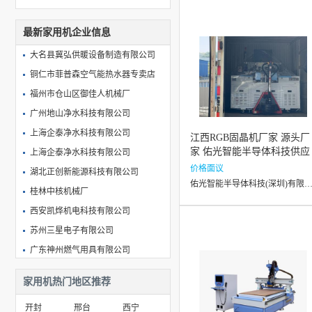
最新家用机企业信息
大名县冀弘供暖设备制造有限公司
铜仁市菲普森空气能热水器专卖店
福州市仓山区御佳人机械厂
广州地山净水科技有限公司
上海企泰净水科技有限公司
江西RGB固晶机厂家 源头厂
家 佑光智能半导体科技供应
上海企泰净水科技有限公司
价格面议
湖北正创新能源科技有限公司
佑光智能半导体科技(深圳)有限
桂林中核机械厂
西安凯烨机电科技有限公司
苏州三星电子有限公司
广东神州燃气用具有限公司
上海怡泉净水设备科技有限公司
家用机热门地区推荐
济南天河环保设备有限公司
开封
邢台
西宁
青州福源达水处理设备有限公司