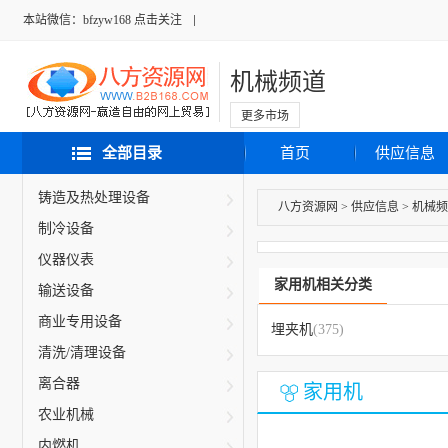
本站微信：bfzyw168 点击关注
机械频道
更多市场
全部目录
首页
供应信息
铸造及热处理设备
八方资源网
>
供应信息
>
机械频
制冷设备
仪器仪表
家用机相关分类
输送设备
商业专用设备
埋夹机
(375)
清洗/清理设备
离合器
家用机
农业机械
内燃机