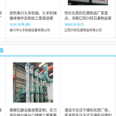
能
剖析泰兴九羊机械，九羊机械
性价比高的石墨制品厂家盘
厂
箱体铸件定制加工靠谱选哪
点，深聊辽阳兴旺石墨制品客
家？
户评价如何
10.00 元/吨 (英)
50000.00 元/只
泰兴市九羊机械设备有限公司
辽阳兴旺石墨制品有限公司
备
装
聊聊石磨设备按需定制，实力
漫谈冷冻式干燥机优质厂家，
供应商价格与口碑哪个更重要
高温型风冷冻式干燥机品牌如