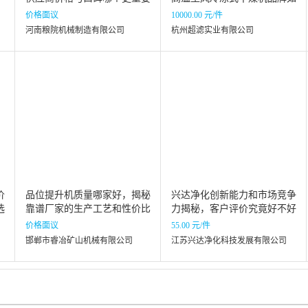
何选择
价格面议
10000.00 元/件
河南粮院机械制造有限公司
杭州超滤实业有限公司
价
品位提升机质量哪家好，揭秘
兴达净化创新能力和市场竞争
选
靠谱厂家的生产工艺和性价比
力揭秘，客户评价究竟好不好
价格面议
55.00 元/件
邯郸市睿冶矿山机械有限公司
江苏兴达净化科技发展有限公司