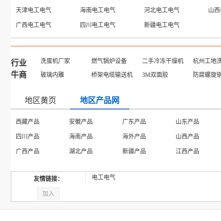
天津电工电气
海南电工电气
河北电工电气
山西
广西电工电气
四川电工电气
新疆电工电气
洗蛋机厂家
燃气锅炉设备
二手冷冻干燥机
杭州工地
行业
牛商
玻璃内雕
桥架电缆输送机
3M双面胶
防腐螺旋
地区黄页
地区产品网
西藏产品
安徽产品
广东产品
山东产品
四川产品
海南产品
海外产品
山西产品
广西产品
湖北产品
新疆产品
江西产品
电工电气
友情链接：
加入