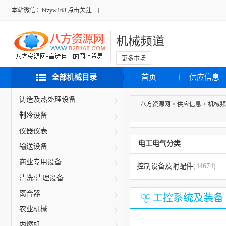
本站微信：bfzyw168 点击关注
机械频道
更多市场
全部机械目录
首页
供应信息
铸造及热处理设备
八方资源网
>
供应信息
>
机械频
制冷设备
仪器仪表
电工电气分类
输送设备
商业专用设备
控制设备及附配件
(44674)
清洗/清理设备
离合器
工控系统及装备
农业机械
内燃机