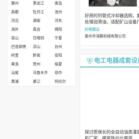
惠州
黑龙江
离岛
昌都
牡丹江
池州
好用的列管式冷却器选购，
河北
湖南
河东
处理润滑油、适配矿山设备
家有哪些
海外
昌吉
揭阳
价格面议
泰州市海鹏机械有限公司
巫山
日喀则
宁夏
巴音郭楞
凉山
台州
阿里
黔南
安阳
电工电器成套设
果洛
贺州
临夏
汕尾
乌鲁木齐
琼中
黄浦
綦江
阿拉尔
探讨质保长的全自动油类灌
机厂家，哪家性价比更高