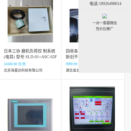
电话:18926498014
一对一客服微信
性价比推广
日本三协 磨机负荷控 制系统
回收各品类plc模块，功能正常
(电耳) 型号:SLD-01+ASC-02F
新旧不限诚信服务
库号：M315330
24500.00 元/台
9999.99 元/台
北京海富达科技有限公司
湖北省龙宇自动化科技有限公司