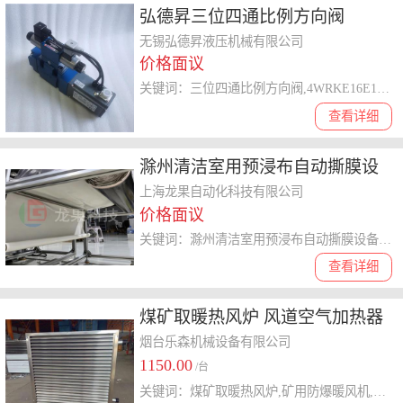
弘德昇三位四通比例方向阀
4WRKE16E1-125L-
无锡弘德昇液压机械有限公司
价格面议
3X/6EG24EK31/F1D3M
关键词：三位四通比例方向阀,4WRKE16E1-125L-3X/6EG24EK,比例方向阀,比例阀,比例阀厂家
查看详细
滁州清洁室用预浸布自动撕膜设
备厂家 服务为先 上海龙果自动化
上海龙果自动化科技有限公司
价格面议
科技供应
关键词：滁州清洁室用预浸布自动撕膜设备厂家,预浸布自动撕膜设备
查看详细
煤矿取暖热风炉 风道空气加热器
壁挂式落地式随心选
烟台乐森机械设备有限公司
1150.00
/台
关键词：煤矿取暖热风炉,矿用防爆暖风机,煤矿电热风炉,高温热水暖风机