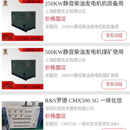
250KW静音柴油发电机机房备用
电源
上海欧鲍实业有限公司
价格面议
关键词：250KW静音柴油发电机机房备用电源
查看详细
500KW静音柴油发电机煤矿使用
上海欧鲍实业有限公司
价格面议
关键词：500KW静音柴油发电机煤矿使用
查看详细
R&S罗德 CMX500 5G 一体化信
令测试仪
深圳仪佰技术服务有限公司
价格面议
关键词：CMX500,一体化信令测试仪,R&S罗德