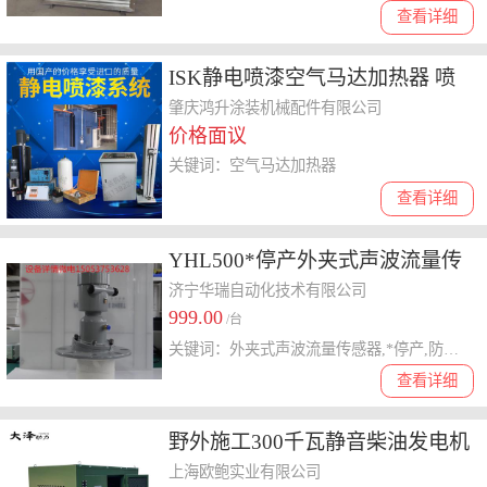
查看详细
ISK静电喷漆空气马达加热器 喷
房干燥快速升温器 加热器
肇庆鸿升涂装机械配件有限公司
价格面议
关键词：空气马达加热器
查看详细
YHL500*停产外夹式声波流量传
感器防爆型排水泵房管道流量计
济宁华瑞自动化技术有限公司
999.00
/台
关键词：外夹式声波流量传感器,*停产,防爆型排水泵房管道流量计
查看详细
野外施工300千瓦静音柴油发电机
上海欧鲍实业有限公司