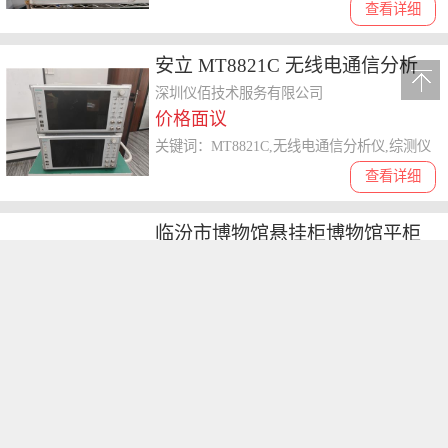
查看详细
安立 MT8821C 无线电通信分析
仪（综测仪）
深圳仪佰技术服务有限公司
价格面议
关键词：MT8821C,无线电通信分析仪,综测仪
查看详细
临汾市博物馆悬挂柜博物馆平柜
工厂
惠州隆城展示展览有限公司
3680.00
/米
关键词：博物馆悬挂柜,博物馆平柜
查看详细
CD-ZK08蜂花粉澄清过滤设备 植
提专用膜过滤机厂家
成都诚达膜过滤技术有限公司