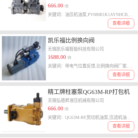
666.00
/台
关键词：油压机油泵,PV080R1K1AYNHCB,压铸机油泵,伊顿系列柱塞泵,派克柱塞泵
查看详细
凯乐福比例换向阀
4WRKE10W6B50P-
无锡凯乐福智能科技有限公司
1688.00
3X/6EG24ETK31/F1D3V
/台
关键词：带电气位置反馈,比例换向阀厂家,比例换向阀价格,4WRKE10W6B50P-3X/6EG24ETK,比例换向阀
查看详细
精工牌柱塞泵QG63M-RP打包机
油泵
无锡弘德昇液压机械有限公司
666.00
/台
关键词：QG63M-RP,剪切机油泵,压滤机油泵,油压机油泵,打包机油泵
查看详细