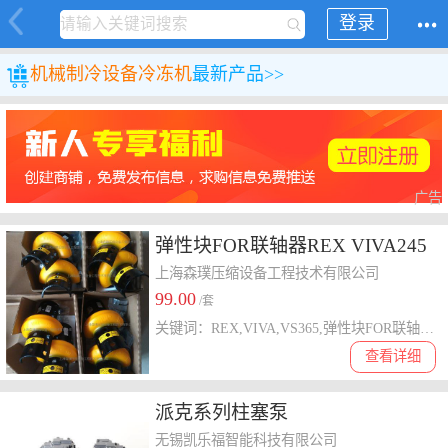
登录
机械
制冷设备
冷冻机
最新产品>>
广告
弹性块FOR联轴器REX VIVA245
现货库存
上海森璞压缩设备工程技术有限公司
99.00
/套
关键词：REX,VIVA,VS365,弹性块FOR联轴器REX,VIVA245,VIVA245弹性块FOR联轴器
查看详细
派克系列柱塞泵
PV080R1K1AYNHCB锻压机油泵
无锡凯乐福智能科技有限公司