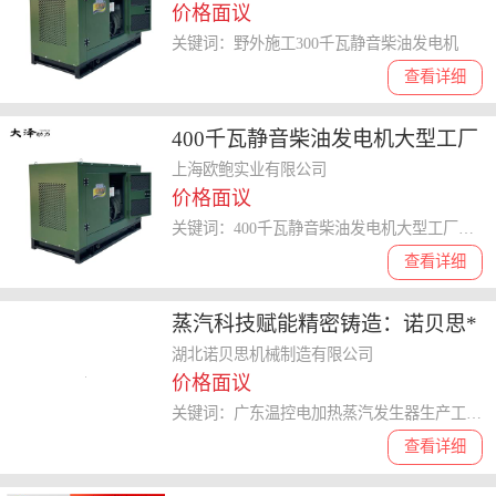
价格面议
关键词：野外施工300千瓦静音柴油发电机
查看详细
400千瓦静音柴油发电机大型工厂
备用
上海欧鲍实业有限公司
价格面议
关键词：400千瓦静音柴油发电机大型工厂备用
查看详细
蒸汽科技赋能精密铸造：诺贝思*
蒸汽解决方案助力脱蜡工艺升级
湖北诺贝思机械制造有限公司
价格面议
湖北诺贝思机械供应
关键词：广东温控电加热蒸汽发生器生产工艺,四川**电加热蒸汽发生器生产工艺,诺贝思机械制造有限公司
查看详细