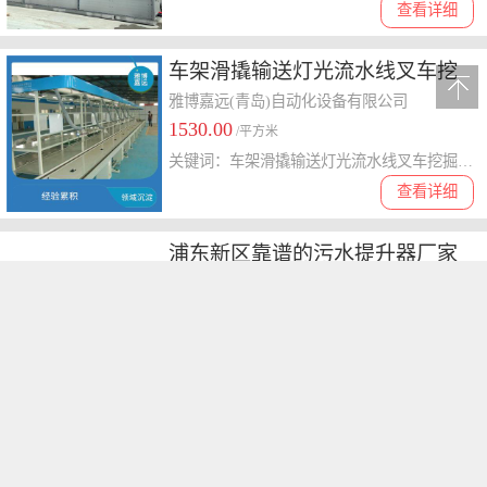
查看详细
车架滑撬输送灯光流水线叉车挖
掘机装载机流水线 行业累积
雅博嘉远(青岛)自动化设备有限公司
1530.00
/平方米
关键词：车架滑撬输送灯光流水线叉车挖掘机装载机流水线
查看详细
浦东新区靠谱的污水提升器厂家
供应 格威斯实业供应
格威斯实业（上海）有限公司
价格面议
关键词：浦东新区靠谱的污水提升器厂家,污水提升器
查看详细
电动稀油抽油泵齿轮油定量加油
机图片 电动机油加注机 润滑油定
深圳市巨川机械有限公司