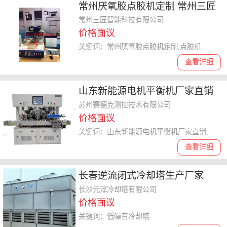
常州厌氧胶点胶机定制 常州三匠
智能科技供应
常州三匠智能科技有限公司
价格面议
关键词：常州厌氧胶点胶机定制,点胶机
查看详细
山东新能源电机平衡机厂家直销
和谐共赢 苏州赛德克测控技术供
苏州赛德克测控技术有限公司
价格面议
应
关键词：山东新能源电机平衡机厂家直销,平衡机
查看详细
长春逆流闭式冷却塔生产厂家
长沙元淳冷却塔有限公司
价格面议
关键词：低噪音冷却塔