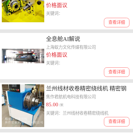
价格面议
关键词：
查看详细
全息舱AI解说
上海蚁力文化传媒有限公司
价格面议
关键词：
查看详细
兰州线材收卷精密绕线机 精密钢
丝绕线机 君航机电
焦作君航机电科技有限公司
85.00
/米
关键词：兰州线材收卷精密绕线机
查看详细