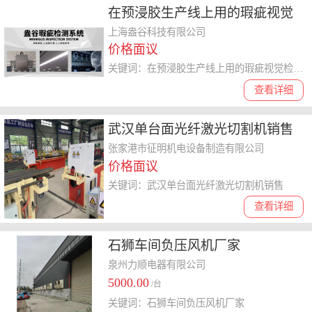
在预浸胶生产线上用的瑕疵视觉
检测系统做的好的企业 上海盎谷
上海盎谷科技有限公司
价格面议
科技供应
关键词：在预浸胶生产线上用的瑕疵视觉检测系统做的好的企业,瑕疵视觉检测系统
查看详细
武汉单台面光纤激光切割机销售
玻璃激光切割设备 操作灵活方便
张家港市征明机电设备制造有限公司
价格面议
关键词：武汉单台面光纤激光切割机销售
查看详细
石狮车间负压风机厂家
泉州力顺电器有限公司
5000.00
/台
关键词：石狮车间负压风机厂家