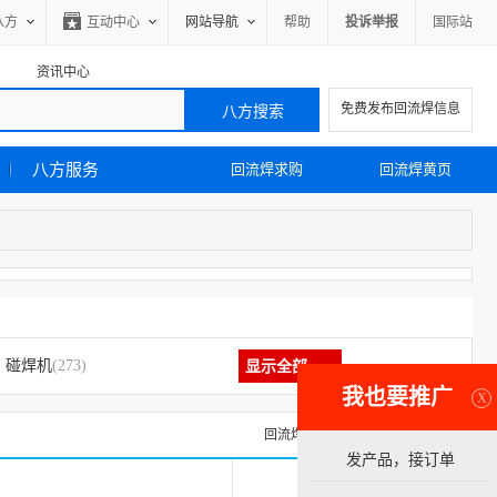
八方
互动中心
网站导航
帮助
投诉举报
国际站
资讯中心
免费发布回流焊信息
八方服务
回流焊求购
回流焊黄页
碰焊机
(273)
显示全部
我也要推广
X
回流焊求购信息
回流焊黄页
发产品，接订单