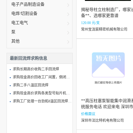
电子产品制造设备
揭秘导柱立柱制造厂，哪家
电焊/切割设备
备**、选哪家更靠谱
电工电气
120.00 元/支
常州宝泷宸精密机械有限公司
泵
其他
最新回流焊求购信息
求购长期高价收购二手回流焊
求购现金高价回收工厂闲置，倒闭的二手贴片机，回流焊机，波峰焊机，飞达
求购二手八温区回流焊
求购现金高价求购各类型号贴片机及回流焊、AOI、SPI
**高压柱塞泵智能集中润滑
求购工厂处理一台劲拓8温区回流焊，九成新
统服务电话 欢迎来电 深圳
法比特机电供应
价格面议
深圳市法比特机电有限公司