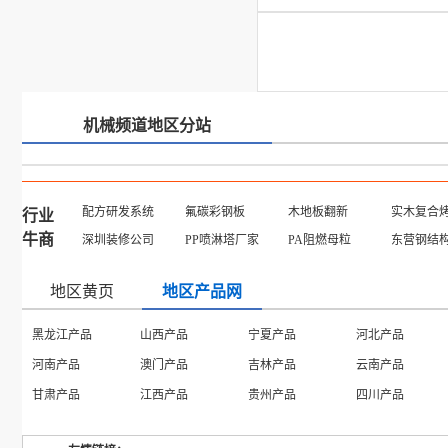
机械频道地区分站
配方研发系统
氟碳彩钢板
木地板翻新
实木复合
行业
牛商
深圳装修公司
PP喷淋塔厂家
PA阻燃母粒
东营钢结
地区黄页
地区产品网
黑龙江产品
山西产品
宁夏产品
河北产品
河南产品
澳门产品
吉林产品
云南产品
甘肃产品
江西产品
贵州产品
四川产品