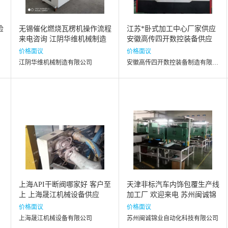
检
无锡催化燃烧瓦楞机操作流程
江苏*卧式加工中心厂家供应
来电咨询 江阴华维机械制造
安徽高传四开数控装备供应
供应
价格面议
价格面议
江阴华维机械制造有限公司
安徽高传四开数控装备制造有限公司
，
上海API干断阀哪家好 客户至
天津非标汽车内饰包覆生产线
上 上海晟江机械设备供应
加工厂 欢迎来电 苏州闽诚锦
业自动化科技供应
价格面议
价格面议
上海晟江机械设备有限公司
苏州闽诚锦业自动化科技有限公司