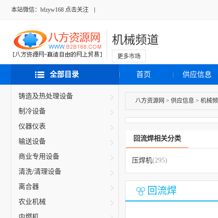
本站微信：bfzyw168 点击关注
机械频道
更多市场
全部目录
首页
供应信息
铸造及热处理设备
八方资源网
>
供应信息
>
机械频
制冷设备
仪器仪表
回流焊相关分类
输送设备
商业专用设备
压焊机
(295)
清洗/清理设备
离合器
回流焊
农业机械
内燃机