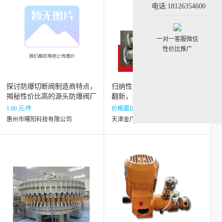
电话:18126354600
一对一客服微信
性价比推广
探讨防爆切断阀制造商特点，
归纳性价比高的一站式不锈钢
揭秘性价比高的源头防爆阀厂
翻新，选哪家
家费用情况
1.00 元/件
价格面议
惠州市曙阳科技有限公司
天津金广达金属表面处理有限公司