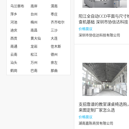
乌兰察布
南岸
渭南
宁波东力传动设备有限公司
萍乡
台州
枣庄
阳江全自动CCD平面与尺寸
查机基础 深圳市协信达科技
河池
梅州
齐齐哈尔
供应
价格面议
迪庆
南昌
三沙
深圳市协信达科技有限公司
西贡
黄大仙
大连
南通
龙岩
佳木斯
云南
松江
德州
汕头
万州
崇左
鹤岗
巴南
那曲
支招靠谱的教室课桌椅选购
来图定制厂家怎么选
价格面议
湖南嘉陈商贸有限公司