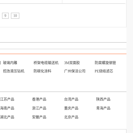
9
10
司
玻璃内雕
桥架电缆输送机
3M双面胶
防腐螺旋钢管
挖改液压钻机
防碳化涂料
广州保洁公司
PE烧结滤芯
江苏产品
香港产品
台湾产品
陕西产品
海南产品
浙江产品
重庆产品
青海产品
湖北产品
安徽产品
北京产品