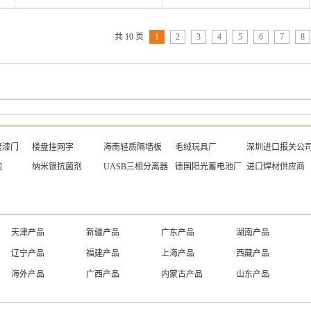
共 10 页
1
2
3
4
5
6
7
8
烤漆门
楼盘挂网字
海南轻质隔墙板
毛绒玩具厂
深圳进口报关公
构
纳米银抗菌剂
UASB三相分离器
德国阳光蓄电池厂
进口焊材供应商
天津产品
新疆产品
广东产品
湖南产品
辽宁产品
福建产品
上海产品
西藏产品
海外产品
广西产品
内蒙古产品
山东产品