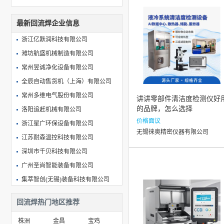
最新回流焊企业信息
浙江亿默润科技有限公司
潍坊航盛机械制造有限公司
常州昱诚净化设备有限公司
全辰自动售货机（上海）有限公司
常州多维电气股份有限公司
讲讲零部件清洁度检测仪好
的品牌，怎么选择
洛阳追赶机械有限公司
价格面议
浙江星广环保设备有限公司
无锡徕奥精密仪器有限公司
江苏耐森温控科技有限公司
深圳市千贝科技有限公司
广州圣尚智能装备有限公司
集萃智创(无锡)装备科技有限公司
常州市焱旺机械有限公司
回流焊热门地区推荐
深圳市伊比精密科技有限公司
株洲
金昌
宝鸡
启东市盛德机械制造有限公司