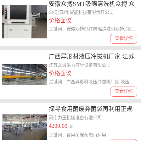
安徽众搏SMT吸嘴清洗机众搏 众
搏苏州智能科技供应
众搏(苏州)智能科技有限责任公司
价格面议
关键词：安徽众搏SMT吸嘴清洗机众搏,SMT吸嘴清洗机
查看详细
广西异形材液压冷拔机厂家 江苏
龙城洪力液压设备供应
江苏龙城洪力液压设备有限公司
价格面议
关键词：广西异形材液压冷拔机厂家,液压冷拔机
查看详细
探寻食用菌废弃菌袋再利用正规
供应商，哪家值得选？
河南力王机械设备有限公司
4200.00
/台
关键词：食用菌废菌袋再利用