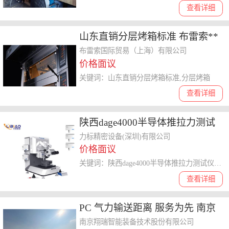
查看详细
山东直销分层烤箱标准 布雷索**
贸易供应
布雷索国际贸易（上海）有限公司
价格面议
关键词：山东直销分层烤箱标准,分层烤箱
查看详细
陕西dage4000半导体推拉力测试
仪维修 自主研发 力标精密设备供
力标精密设备(深圳)有限公司
价格面议
应
关键词：陕西dage4000半导体推拉力测试仪维修,半导体推拉力测试仪
查看详细
PC 气力输送距离 服务为先 南京
翔瑞智能装备技术股份供应
南京翔瑞智能装备技术股份有限公司