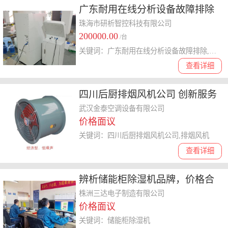
广东耐用在线分析设备故障排除
服务为先 珠海市研析智控科技供
珠海市研析智控科技有限公司
200000.00
应
/台
关键词：广东耐用在线分析设备故障排除,在线分析设备
查看详细
四川后厨排烟风机公司 创新服务
武汉金泰空调设备供应
武汉金泰空调设备有限公司
价格面议
关键词：四川后厨排烟风机公司,排烟风机
查看详细
辨析储能柜除湿机品牌，价格合
理又靠谱的选哪家
株洲三达电子制造有限公司
价格面议
关键词：储能柜除湿机