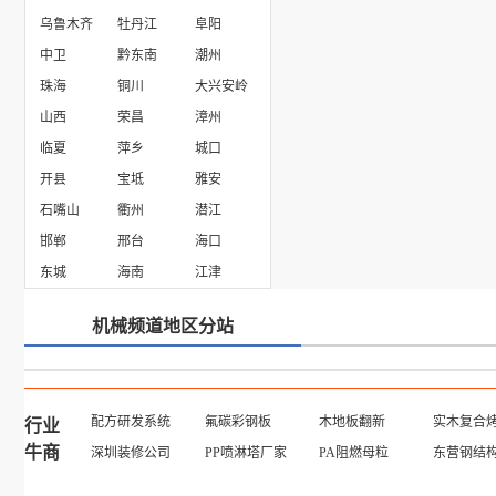
乌鲁木齐
牡丹江
阜阳
广州富宏智能科技有限公司东莞分公司
中卫
黔东南
潮州
珠海
铜川
大兴安岭
山西
荣昌
漳州
临夏
萍乡
城口
开县
宝坻
雅安
石嘴山
衢州
潜江
邯郸
邢台
海口
东城
海南
江津
机械频道地区分站
配方研发系统
氟碳彩钢板
木地板翻新
实木复合
行业
牛商
深圳装修公司
PP喷淋塔厂家
PA阻燃母粒
东营钢结