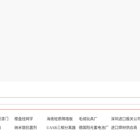
烤漆门
楼盘挂网字
海南轻质隔墙板
毛绒玩具厂
深圳进口报关公
构
纳米银抗菌剂
UASB三相分离器
德国阳光蓄电池厂
进口焊材供应商