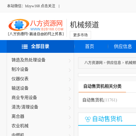
本站微信：bfzyw168 点击关注
机械频道
更多市场
全部目录
首页
供应信息
铸造及热处理设备
八方资源网
>
供应信息
>
机械频
制冷设备
仪器仪表
自动售货机相关分类
输送设备
商业专用设备
自动售货机
(11761)
清洗/清理设备
离合器
自动售货机
农业机械
内燃机