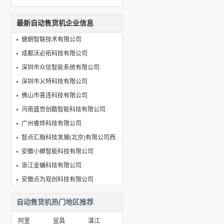
最新自动售货机企业信息
健朗智联技术有限公司
成都沃必拓科技有限公司
深圳市众信智能系统有限公司
深圳市乂特科技有限公司
佛山市喜连科技有限公司
河南盛世创酷智能科技有限公司
广州睿烨科技有限公司
智点汇融科技发展(北京)有限公司西安分公司
安徽小蝉智能科技有限公司
浙江金蛹科技有限公司
安徽点为双创科技有限公司
武汉市哈哈便利科技有限公司
自动售货机热门地区推荐
合肥儒拉玛特智能科技有限公司
阿里
宜昌
湛江
天津市塞维斯科技发展有限公司