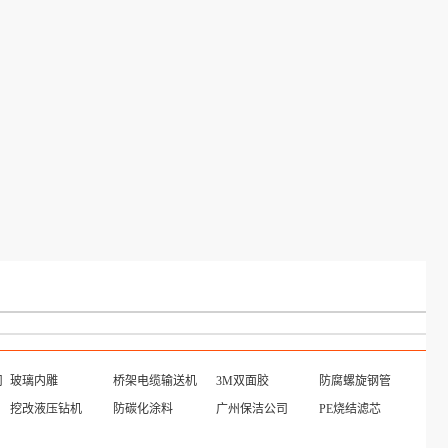
司
玻璃内雕
桥架电缆输送机
3M双面胶
防腐螺旋钢管
挖改液压钻机
防碳化涂料
广州保洁公司
PE烧结滤芯