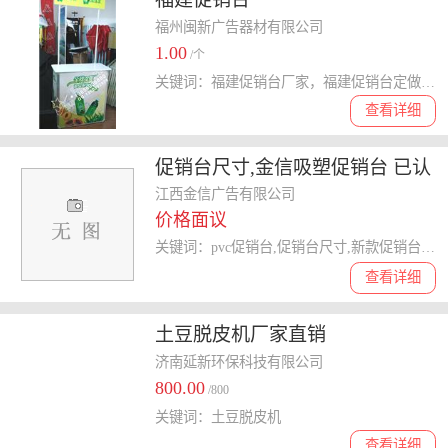
福州闽新广告器材有限公司
1.00
/个
关键词：福建促销台厂家，福建促销台定做，福建促销台价格
查看详细
促销台尺寸,金信吸塑促销台 已认
证 ,北京路促销台
江西金信广告有限公司
价格面议
关键词：pvc促销台,促销台尺寸,新款促销台,促销台
查看详细
土豆脱皮机厂家直销
济南延新环保科技有限公司
800.00
/800
关键词：土豆脱皮机
查看详细