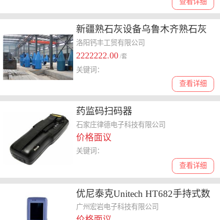
查看详细
新疆熟石灰设备乌鲁木齐熟石灰
设备
洛阳钙丰工贸有限公司
2222222.00
/套
关键词：
查看详细
药监码扫码器
石家庄律德电子科技有限公司
价格面议
关键词：
查看详细
优尼泰克Unitech HT682手持式数
据采集器
广州宏岩电子科技有限公司
价格面议