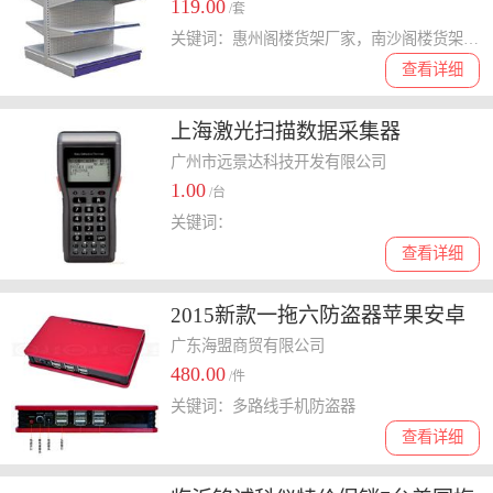
119.00
/套
关键词：惠州阁楼货架厂家，南沙阁楼货架定做，东莞阁楼货架定做哪家好，东莞阁楼货架批发
查看详细
上海激光扫描数据采集器
广州市远景达科技开发有限公司
1.00
/台
关键词：
查看详细
2015新款一拖六防盗器苹果安卓
手机平板电脑体验台遥控解锁防
广东海盟商贸有限公司
480.00
盗器
/件
关键词：多路线手机防盗器
查看详细