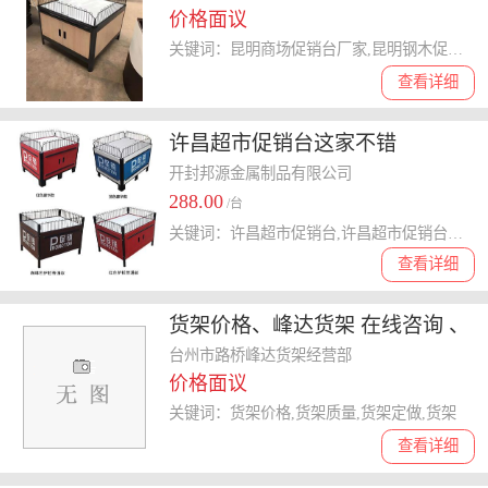
价格面议
关键词：昆明商场促销台厂家,昆明钢木促销台厂家,昆明收银台厂家
查看详细
许昌超市促销台这家不错
开封邦源金属制品有限公司
288.00
/台
关键词：许昌超市促销台,许昌超市促销台价格,许昌超市促销台厂家
查看详细
货架价格、峰达货架 在线咨询 、
货架
台州市路桥峰达货架经营部
价格面议
关键词：货架价格,货架质量,货架定做,货架
查看详细