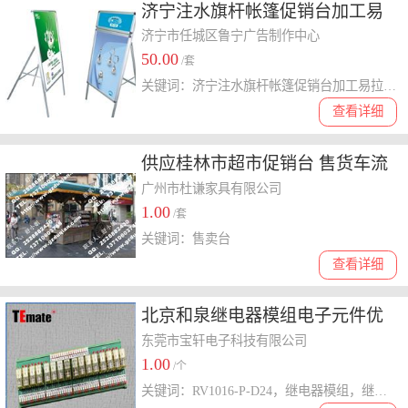
济宁注水旗杆帐篷促销台加工易
拉宝展架展板制作
济宁市任城区鲁宁广告制作中心
50.00
/套
关键词：济宁注水旗杆帐篷促销台加工易拉宝展架展板制作
查看详细
供应桂林市超市促销台 售货车流
动车特价台
广州市杜谦家具有限公司
1.00
/套
关键词：售卖台
查看详细
北京和泉继电器模组电子元件优
惠促销
东莞市宝轩电子科技有限公司
1.00
/个
关键词：RV1016-P-D24，继电器模组，继电器端子台