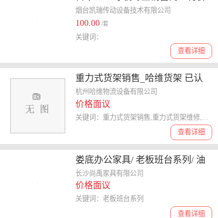
促销THK精密滑台VRU6260
烟台凯瑞传动设备技术有限公司
100.00
VRU6310 VRU6360
/套
关键词：
查看详细
重力式货架销售_哈维货架 已认
证 _天津重力式货架
杭州哈维物流设备有限公司
价格面议
关键词：重力式货架销售,重力式货架维修,重力式货架厂家,重力式货架
查看详细
娄底办公家具/ 老板班台系列/ 油
漆办公班台 促销产品
长沙尚禹家具有限公司
价格面议
关键词：老板班台系列
查看详细