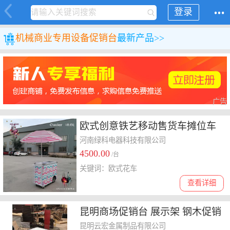
登录
机械
商业专用设备
促销台
最新产品>>
广告
欧式创意铁艺移动售货车摊位车
花车地推架子摆摊促销车展示促
河南绿科电器科技有限公司
4500.00
销台
/台
关键词：欧式花车
查看详细
昆明商场促销台 展示架 钢木促销
台 收银台厂家批发
昆明云宏金属制品有限公司