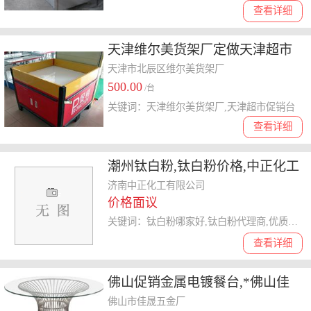
查看详细
天津维尔美货架厂定做天津超市
促销台欢迎订购
天津市北辰区维尔美货架厂
500.00
/台
关键词：天津维尔美货架厂,天津超市促销台
查看详细
潮州钛白粉,钛白粉价格,中正化工
厂家促销 优质商家
济南中正化工有限公司
价格面议
关键词：钛白粉哪家好,钛白粉代理商,优质钛白粉,钛白粉
查看详细
佛山促销金属电镀餐台,*佛山佳
晟，江门**休闲餐台
佛山市佳晟五金厂