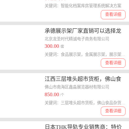
关键词：智能化档案库房管理系统解决方案
查看详细
承德展示架厂家直销可以选择龙
圣嘉业
北京龙圣时代精诚电子商务有限公司
300.00
/套
关键词：食品展示架，金属展示架，展示架价格
查看详细
江西三层堆头超市货柜，佛山食
品杂货堆放促销台，深圳阶梯式
佛山市南海区鑫淼展览器材有限公司
850.00
摆放散装中岛柜
/个
关键词：三层堆头超市货柜，佛山食品杂货堆放促销台，深圳阶梯式摆放散装中岛柜
查看详细
日本THK导轨专业销售商：特价