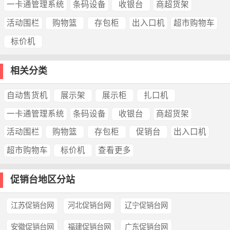
一卡通管理系统
条码设备
收银台
商超货架
活动围栏
购物篮
存包柜
出入口机
超市购物车
标价机
相关分类
自动售货机
展示架
展示柜
扎口机
一卡通管理系统
条码设备
收银台
商超货架
活动围栏
购物篮
存包柜
促销台
出入口机
超市购物车
标价机
查看更多
促销台地区分站
江苏促销台网
河北促销台网
辽宁促销台网
安徽促销台网
福建促销台网
广东促销台网