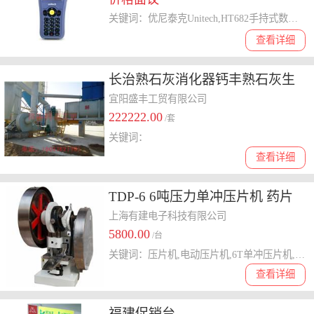
关键词：优尼泰克Unitech,HT682手持式数据采集器,条码数据采集器价格,手持式条码数据采集器,HT682,数据采集器
查看详细
长治熟石灰消化器钙丰熟石灰生
产线生产工艺
宜阳盛丰工贸有限公司
222222.00
/套
关键词：
查看详细
TDP-6 6吨压力单冲压片机 药片
机 干粉/中草药压片机 小型台式
上海有建电子科技有限公司
5800.00
压片机
/台
关键词：压片机,电动压片机,6T单冲压片机,6吨压力单冲压片机,中草药压片机,小型台式压片机
查看详细
福建促销台