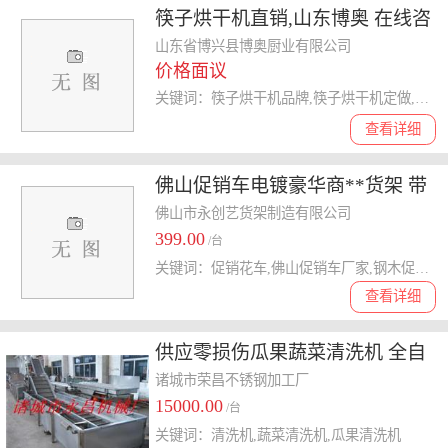
筷子烘干机直销,山东博奥 在线咨
询 ,潍坊筷子烘干机
山东省博兴县博奥厨业有限公司
价格面议
关键词：筷子烘干机品牌,筷子烘干机定做,筷子烘干机直销,筷子烘干机
查看详细
佛山促销车电镀豪华商**货架 带
轮可移动折叠花车
佛山市永创艺货架制造有限公司
399.00
/台
关键词：促销花车,佛山促销车厂家,钢木促销台批发,佛山促销台厂家
查看详细
供应零损伤瓜果蔬菜清洗机 全自
动海货清洗设备
诸城市荣昌不锈钢加工厂
15000.00
/台
关键词：清洗机,蔬菜清洗机,瓜果清洗机