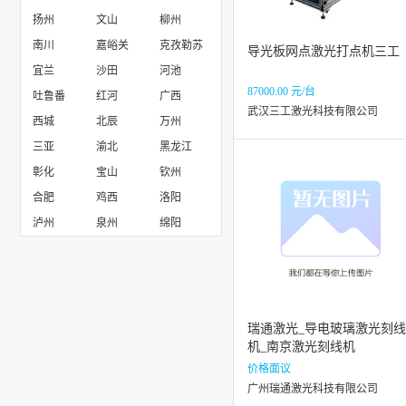
扬州
文山
柳州
上海三束实业有限公司
南川
嘉峪关
克孜勒苏
导光板网点激光打点机三工
宜兰
沙田
河池
87000.00 元/台
吐鲁番
红河
广西
武汉三工激光科技有限公司
西城
北辰
万州
三亚
渝北
黑龙江
彰化
宝山
钦州
合肥
鸡西
洛阳
泸州
泉州
绵阳
瑞通激光_导电玻璃激光刻线
机_南京激光刻线机
价格面议
广州瑞通激光科技有限公司