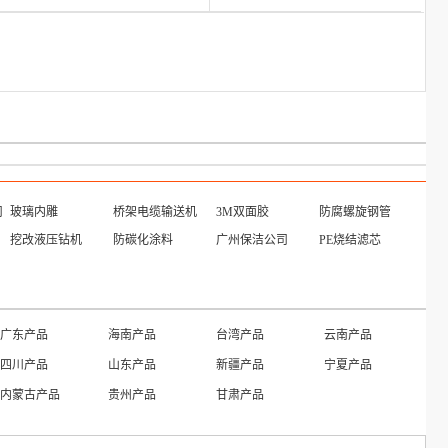
司
玻璃内雕
桥架电缆输送机
3M双面胶
防腐螺旋钢管
挖改液压钻机
防碳化涂料
广州保洁公司
PE烧结滤芯
广东产品
海南产品
台湾产品
云南产品
四川产品
山东产品
新疆产品
宁夏产品
内蒙古产品
贵州产品
甘肃产品