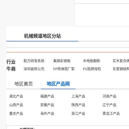
机械频道地区分站
配方研发系统
氟碳彩钢板
木地板翻新
实木复合
行业
牛商
深圳装修公司
PP喷淋塔厂家
PA阻燃母粒
东营钢结
地区黄页
地区产品网
湖北产品
福建产品
上海产品
河南产品
山西产品
安徽产品
陕西产品
辽宁产品
重庆产品
海外产品
浙江产品
黑龙江产品