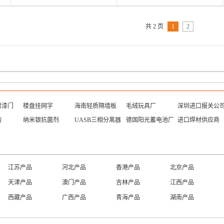
共 2 页
1
2
烤漆门
楼盘挂网字
海南轻质隔墙板
毛绒玩具厂
深圳进口报关公
构
纳米银抗菌剂
UASB三相分离器
德国阳光蓄电池厂
进口焊材供应商
江苏产品
河北产品
香港产品
北京产品
天津产品
澳门产品
吉林产品
江西产品
西藏产品
广西产品
青海产品
湖南产品