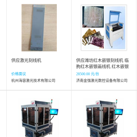
供应激光刻线机
供应潍坊红木嵌银刻线机 临
朐红木嵌银画线机 红木嵌银
雕刻机厂家
价格面议
28500.00 元/台
杭州海容激光技术有限公司
济南金强激光数控设备有限公司