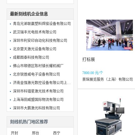
最新刻线机企业信息
青岛兄弟联赢塑料焊接设备有限公司
武汉瑞丰光电技术有限公司
深圳市利安印自动化科技有限公司
北京楚天激光设备有限公司
成都图泰科技有限公司
打标展
佛山市顺德区陈村镇长耀机械厂
7800.00 元/个
北京锐普威电子设备有限公司
景琛展览服务（上海）有限公司
济南金强激光数控设备有限公司上海分公司
深圳市科镭星激光技术有限公司
上海海田威盟国际物流有限公司
深圳市大鹏激光科技有限公司
杭州环虞贸易有限公司
刻线机热门地区推荐
苏州菲普拉数控机械设备有限公司
开封
邢台
西宁
济南艺海数控设备制造有限公司