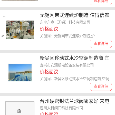
查看详细
无锡网带式连续炉制造 值得信赖
东宇东庵科技供应
东宇东庵（无锡）科技有限公司
价格面议
关键词：无锡网带式连续炉制造,炉
查看详细
新吴区移动式水冷空调制造商 宜
兴市安润机电设备供应
宜兴市安润机电设备安装有限公司
价格面议
关键词：新吴区移动式水冷空调制造商,空调
查看详细
台州硬密封法兰球阀哪家好 来电
咨询 温州太科阀门科技供应
温州太科阀门科技有限公司
价格面议