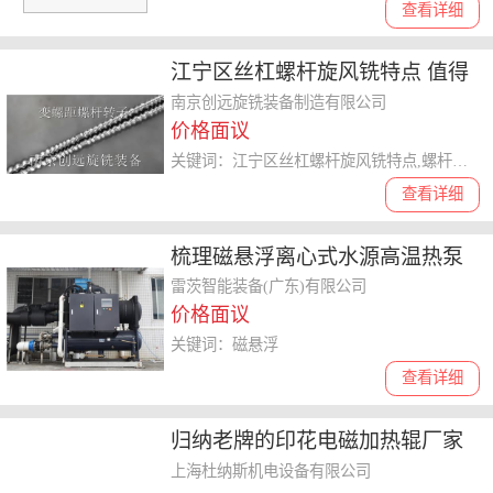
查看详细
江宁区丝杠螺杆旋风铣特点 值得
信赖 南京创远旋铣装备供应
南京创远旋铣装备制造有限公司
价格面议
关键词：江宁区丝杠螺杆旋风铣特点,螺杆旋风铣
查看详细
梳理磁悬浮离心式水源高温热泵
机组****品牌选购要点
雷茨智能装备(广东)有限公司
价格面议
关键词：磁悬浮
查看详细
归纳老牌的印花电磁加热辊厂家
选购攻略，锁定好品牌
上海杜纳斯机电设备有限公司