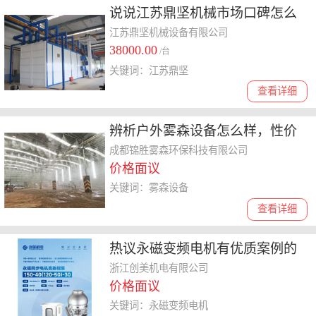
说说江苏鼎坚机械市场口碑怎么
样，为你详细解读
江苏鼎坚机械设备有限公司
38000.00
/台
关键词：江苏鼎坚
查看详细
辨析户外雾森设备怎么样，性价
比高的哪家好
成都锦胜雾森环保科技有限公司
价格面议
关键词：雾森设备
查看详细
热议永磁变频电机有优质案例的
服务商，哪家性价比好
浙江创美机电有限公司
价格面议
关键词：永磁变频电机