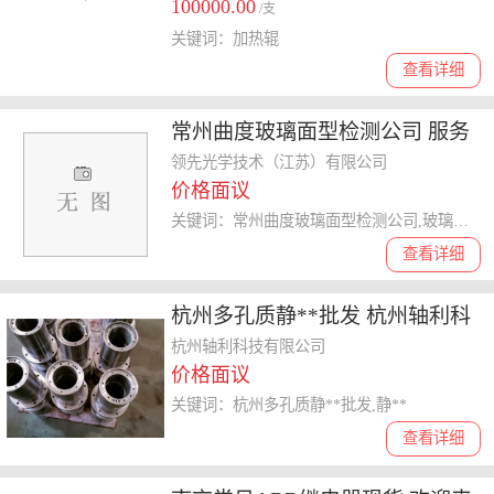
100000.00
/支
关键词：加热辊
查看详细
常州曲度玻璃面型检测公司 服务
为先 良好光学技术公司供应
领先光学技术（江苏）有限公司
价格面议
关键词：常州曲度玻璃面型检测公司,玻璃面型检测
查看详细
杭州多孔质静**批发 杭州轴利科
技供应
杭州轴利科技有限公司
价格面议
关键词：杭州多孔质静**批发,静**
查看详细