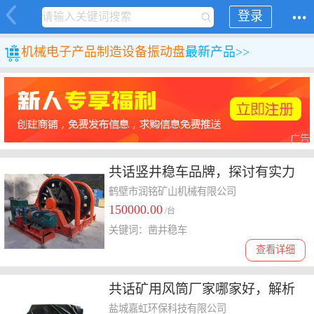
登录
机械
电子产品制造设备
振动盘
最新产品>>
广告
共话竖井稳车品牌，探讨有实力
的源头厂家怎么选择
鹤壁市润铭矿山机械有限公司
150000.00
/台
关键词：凿井稳车
查看详细
共话矿用风筒厂家哪家好，解析
售后好且性价比高的选择
盐城嘉虹环保科技有限公司