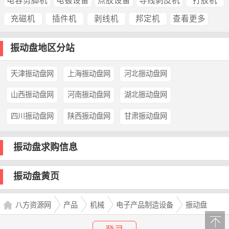
电容剪脚机
电镀设备
点胶设备
导线剥皮机
打胶机
充磁机
插件机
剥线机
邦定机
查看更多
振动盘地区分站
天津振动盘网
上海振动盘网
河北振动盘网
山西振动盘网
河南振动盘网
湖北振动盘网
四川振动盘网
陕西振动盘网
甘肃振动盘网
振动盘求购信息
振动盘黄页
八方资源网
产品
机械
电子产品制造设备
振动盘