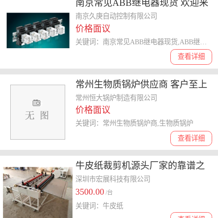
南京常见ABB继电器现货 欢迎来
电 南京久庚自动控制供应
南京久庚自动控制有限公司
价格面议
关键词：南京常见ABB继电器现货,ABB继电器
查看详细
常州生物质锅炉供应商 客户至上
常州恒大锅炉制造供应
常州恒大锅炉制造有限公司
价格面议
关键词：常州生物质锅炉商,生物质锅炉
查看详细
牛皮纸裁剪机源头厂家的靠谱之
选
深圳市宏展科技有限公司
3500.00
/台
关键词：牛皮纸