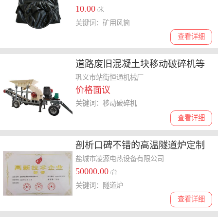
10.00
/米
关键词：矿用风筒
查看详细
道路废旧混凝土块移动破碎机等
设备选购指南：恒通机械带你开
巩义市站街恒通机械厂
价格面议
启高效破碎之旅
关键词：移动破碎机
查看详细
剖析口碑不错的高温隧道炉定制
厂家，费用怎么收费
盐城市凌源电热设备有限公司
50000.00
/台
关键词：隧道炉
查看详细