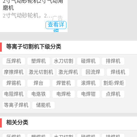
2寸气动砂轮机2寸气动角
磨机
2寸气动砂轮机，2寸气动角磨机
广告
查看详
细
等离子切割机下级分类
压焊机
塑焊机
水刀切割
碰焊机
排焊机
摩擦焊机
激光切割机
激光焊机
回流焊
焊线机
焊锡机
焊台
焊管机
滚焊机
割炬/焊炬
电阻焊机
电烙铁
电焊枪
电焊钳
点焊机
等离子焊机
储能机
相关分类