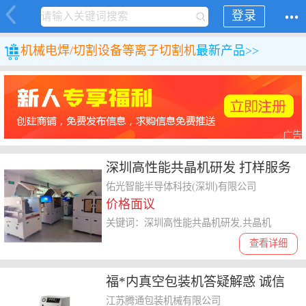
登录
机械
电焊/切割设备
等离子切割机
最新产品>>
广告
深圳高性能共晶机研发 打样服务
佑光智能半导体科技供应
佑光智能半导体科技(深圳)有限公司
价格面议
关键词：深圳高性能共晶机研发,共晶机
查看详细
福*内真空包装机答疑解惑 诚信
经营 江苏腾通包装机械供应
江苏腾通包装机械有限公司