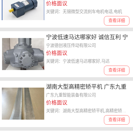
价格面议
关键词：无锡微型交流刹车电机电话,电机
查看详细
宁波低速马达哪家好 诚信互利 宁
波德创液压传动供应
宁波德创液压传动有限公司
价格面议
关键词：宁波低速马达哪家好,马达
查看详细
湖南大型高精密矫平机 广东九重
智能装备供应
广东九重智能装备有限公司
价格面议
关键词：湖南大型高精密矫平机,高精密矫平机
查看详细