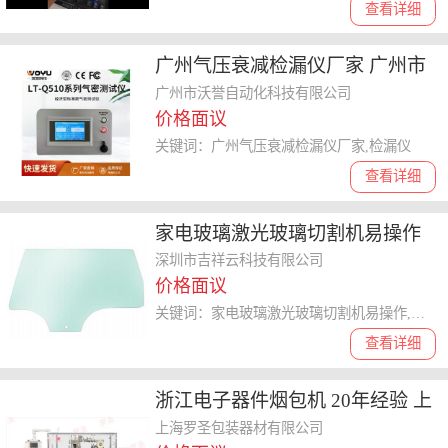
查看详细
广州气压衰减检漏仪厂家 广州市
沃誉自动化科技供应
广州市沃誉自动化科技有限公司
价格面议
关键词：广州气压衰减检漏仪厂家,检漏仪
查看详细
家电玻璃激光玻璃切割机易操作
贴心服务 深圳市吉祥云科技供应
深圳市吉祥云科技有限公司
价格面议
关键词：家电玻璃激光玻璃切割机易操作,激光玻璃切割机
查看详细
浙江电子器件烟包机 20年经验 上
海罗圣包装器材供应
上海罗圣包装器材有限公司