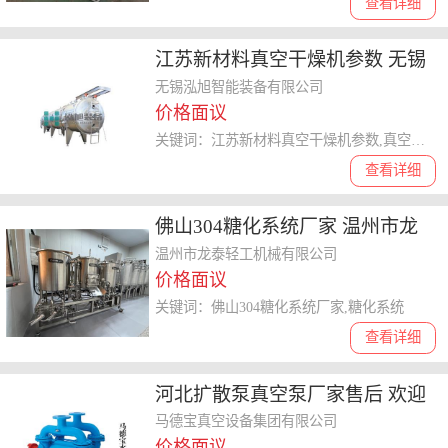
查看详细
江苏新材料真空干燥机参数 无锡
泓旭智能装备供应
无锡泓旭智能装备有限公司
价格面议
关键词：江苏新材料真空干燥机参数,真空干燥机
查看详细
佛山304糖化系统厂家 温州市龙
泰轻工机械供应
温州市龙泰轻工机械有限公司
价格面议
关键词：佛山304糖化系统厂家,糖化系统
查看详细
河北扩散泵真空泵厂家售后 欢迎
咨询 马德宝真空设备集团供应
马德宝真空设备集团有限公司
价格面议