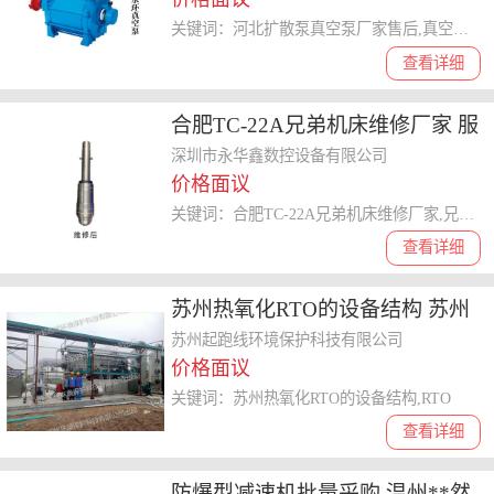
关键词：河北扩散泵真空泵厂家售后,真空泵厂家
查看详细
合肥TC-22A兄弟机床维修厂家 服
务为先 深圳市永华鑫数控设备供
深圳市永华鑫数控设备有限公司
价格面议
应
关键词：合肥TC-22A兄弟机床维修厂家,兄弟机床维修
查看详细
苏州热氧化RTO的设备结构 苏州
起跑线环境保护科技供应
苏州起跑线环境保护科技有限公司
价格面议
关键词：苏州热氧化RTO的设备结构,RTO
查看详细
防爆型减速机批量采购 温州**然