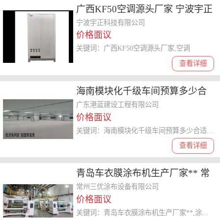
广西KF50空调源头厂家 宁波宇正
供应
宁波宇正科技有限公司
价格面议
关键词：广西KF50空调源头厂家,空调
查看详细
海南模块化千级车间预算多少合
适 广东港蓝建设工程供应
广东港蓝建设工程有限公司
价格面议
关键词：海南模块化千级车间预算多少合适,千级车间
查看详细
青岛车衣膜涂布机生产厂家** 常
州三优涂布设备供应
常州三优涂布设备有限公司
价格面议
关键词：青岛车衣膜涂布机生产厂家**,涂布机