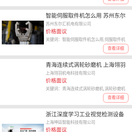
智能伺服取件机怎么用 苏州东尔
汇机电供应
苏州东尔汇机电有限公司
价格面议
关键词：智能伺服取件机怎么用,伺服取件机
查看详细
青海连续式涡轮砂磨机 上海翎羽
机电科技供应
上海翎羽机电科技有限公司
价格面议
关键词：青海连续式涡轮砂磨机,涡轮砂磨机
查看详细
浙江深度学习工业视觉检测设备
简介 来电咨询 上海坤廷智能科技
上海坤廷智能科技有限公司
价格面议
供应