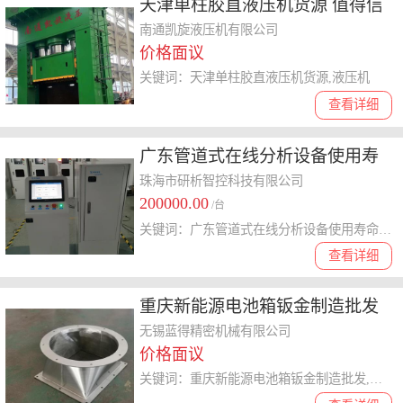
天津单柱胶直液压机货源 值得信
赖 凯旋液压供应
南通凯旋液压机有限公司
价格面议
关键词：天津单柱胶直液压机货源,液压机
查看详细
广东管道式在线分析设备使用寿
命 服务为先 珠海市研析智控科技
珠海市研析智控科技有限公司
200000.00
供应
/台
关键词：广东管道式在线分析设备使用寿命,在线分析设备
查看详细
重庆新能源电池箱钣金制造批发
无锡市蓝得精密机械供应
无锡蓝得精密机械有限公司
价格面议
关键词：重庆新能源电池箱钣金制造批发,钣金制造