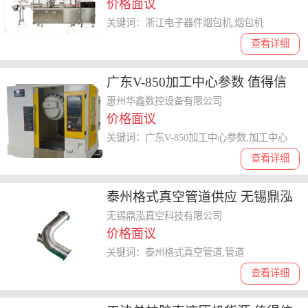
价格面议
关键词：浙江电子器件烟包机,烟包机
查看详细
广东V-850加工中心参数 值得信
赖 惠州华鑫数控设备供应
惠州华鑫数控设备有限公司
价格面议
关键词：广东V-850加工中心参数,加工中心
查看详细
泰州格式真空管道供应 无锡鼎泓
真空科技供应
无锡鼎泓真空科技有限公司
价格面议
关键词：泰州格式真空管道,管道
查看详细