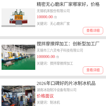
精密无心磨床厂家哪家好，价格
与质量如何平衡
无锡机床股份有限公司
10000.00
/台
关键词：无心磨床厂家
查看详细
搅拌摩擦焊加工：创新型加工厂
家**行业新高度
无锡市三六灵电子科技有限公司
100000.00
/台
关键词：搅拌摩擦焊加工
查看详细
2026年口碑好的片冰制冰机品
牌，告诉你质量好的制冰机怎么
湖南冰勋制冷设备有限公司
价格面议
收费
关键词：制冰机