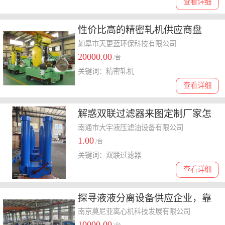
查看详细
性价比高的精密轧机供应商盘
点，稳定靠谱之选怎么选择
如皋市天更蓝环保科技有限公司
20000.00
/台
关键词：精密轧机
查看详细
解惑双联过滤器来图定制厂家怎
么选，哪家性价比高给你答案
南通市大宇液压滤油设备有限公司
1.00
/台
关键词：双联过滤器
查看详细
探寻液液分离设备供应企业，靠
谱的品牌有哪些
南京莫尼亚离心机科技发展有限公司
10000.00