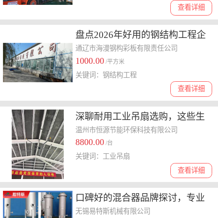
查看详细
盘点2026年好用的钢结构工程企
业，通辽海漫钢构彩板不容**
通辽市海漫钢构彩板有限责任公司
1000.00
/平方米
关键词：钢结构工程
查看详细
深聊耐用工业吊扇选购，这些生
产商口碑好且性价比高怎么选
温州市恒源节能环保科技有限公司
8800.00
/台
关键词：工业吊扇
查看详细
口碑好的混合器品牌探讨，专业
产品怎么收费了解一下
无锡易特斯机械有限公司