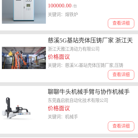
100000.00
/台
关键词：熔铁炉
查看详细
慈溪5G基站壳体压铸厂家 浙江天
雅江涛动力供应
浙江天雅江涛动力有限公司
价格面议
关键词：慈溪5G基站壳体压铸厂家,压铸
查看详细
聊聊牛头机械手臂与协作机械手
臂，哪家口碑好选哪家
东莞鑫启航自动化技术有限公司
价格面议
关键词：机械手
查看详细