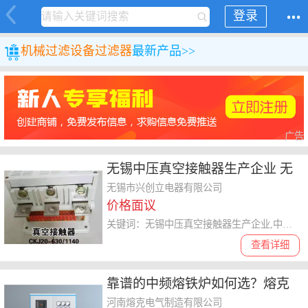
登录
机械
过滤设备
过滤器
最新产品>>
广告
无锡中压真空接触器生产企业 无
锡兴创立电器供应
无锡市兴创立电器有限公司
价格面议
关键词：无锡中压真空接触器生产企业,中压真空接触器
查看详细
靠谱的中频熔铁炉如何选？熔克
电气为你揭秘
河南熔克电气制造有限公司