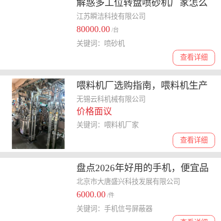
解惑多工位转盘喷砂机厂家怎么
收费，费用高吗？
江苏瞬洁科技有限公司
80000.00
/台
关键词：喷砂机
查看详细
喂料机厂选购指南，喂料机生产
厂、定制厂家哪个性价比高
无锡云科机械有限公司
价格面议
关键词：喂料机厂家
查看详细
盘点2026年好用的手机，便宜品
牌大盘点
北京市大唐盛兴科技发展有限公司
6000.00
/件
关键词：手机信号屏蔽器