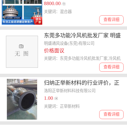
8800.00
/台
关键词：混合器
查看详细
东莞多功能冷风机批发厂家 明盛
通风设备供应
明盛通风设备(东莞)有限公司
价格面议
关键词：东莞多功能冷风机批发厂家,冷风机
查看详细
归纳正举新材料的行业评价，正
举新材料口碑哪家性价比高
洛阳正举新材料科技有限公司
1.00
/米
关键词：正举新材料
查看详细