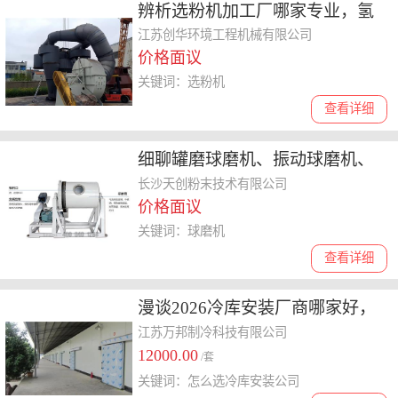
辨析选粉机加工厂哪家专业，氢
氧化钙选粉机、复合式选粉机哪
江苏创华环境工程机械有限公司
价格面议
个口碑好
关键词：选粉机
查看详细
细聊罐磨球磨机、振动球磨机、
行星球磨机厂商如何选
长沙天创粉末技术有限公司
价格面议
关键词：球磨机
查看详细
漫谈2026冷库安装厂商哪家好，
技术强的品牌全梳理
江苏万邦制冷科技有限公司
12000.00
/套
关键词：怎么选冷库安装公司