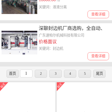
/台
关键词：液液分离
查看详细
深聊封边机厂商选购，全自动、
曲线封边机哪个口碑好
广东速帕尔机械科技有限公司
价格面议
关键词：封边机
查看详细
1
首页
2
3
4
5
尾页