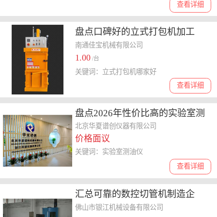
查看详细
盘点口碑好的立式打包机加工
厂，哪家更值得选，费用怎么算
南通佳宝机械有限公司
1.00
/台
关键词：立式打包机哪家好
查看详细
盘点2026年性价比高的实验室测
油仪，**品牌运转稳定选哪家
北京华夏谱创仪器有限公司
价格面议
关键词：实验室测油仪
查看详细
汇总可靠的数控切管机制造企
业，帮你选到合适的产品
佛山市银江机械设备有限公司