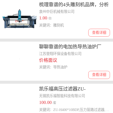
梳理靠谱的4头雕刻机品牌，分析
各品牌在市场的口碑情况
泉州中巨机械有限公司
1.00
/台
关键词：雕刻机
查看详细
聊聊靠谱的电加热导热油炉厂
家，为你揭秘高性价比之选
江苏登翔环保设备有限公司
价格面议
关键词：导热油炉
查看详细
凯乐福高压过滤器ZU-
H400*10BDP过滤器厂家
无锡凯乐福智能科技有限公司
100.00
/套
关键词：ZU-H400*10BDP,压力管路过滤器,过滤器价格,过滤器厂家,高压过滤器