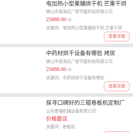
电加热小型果脯烘干机 芒果干烘
干机 空气能烘干房
佛山市南海区广智节能科技有限公司
25888.00
/台
关键词：电加热小型果脯烘干机,芒果干烘干机
查看详细
中药材烘干设备有哪些 烤房
佛山市南海区广智节能科技有限公司
25888.00
/台
关键词：中药材烘干设备有哪些
查看详细
探寻口碑好的三辊卷板机定制厂
家，选购要点全解析
山东泰瑞机械设备有限公司
价格面议
关键词：卷板机