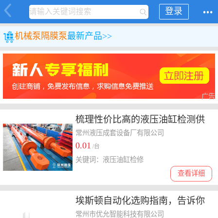
登录
机械
泵
隔膜泵
最新产品>>
广告
梳理性价比高的液压油缸检测供
应商，液压油缸保养厂多少钱
常州液压成套设备厂有限公司
0.01
/台
关键词：液压油缸检修
查看详细
埃斯顿自动化选购指南，告诉你
如何选到性价比高的产品
常州市优允智能科技有限公司