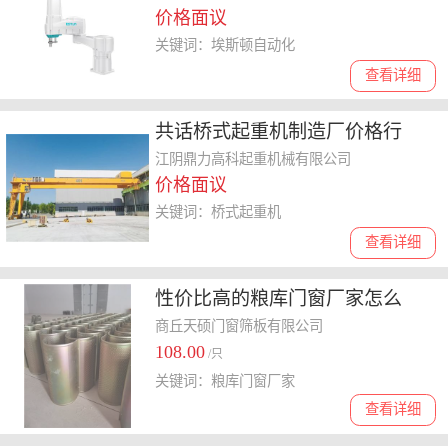
价格面议
关键词：埃斯顿自动化
查看详细
共话桥式起重机制造厂价格行
情，选哪家更合适
江阴鼎力高科起重机械有限公司
价格面议
关键词：桥式起重机
查看详细
性价比高的粮库门窗厂家怎么
选，分享优质品牌采购指南
商丘天硕门窗筛板有限公司
108.00
/只
关键词：粮库门窗厂家
查看详细