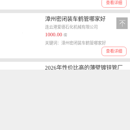
查看详细
漳州密闭装车鹤管哪家好
连云港爱德石化机械有限公司
1000.00
/套
关键词：漳州密闭装车鹤管哪家好
查看详细
2026年性价比高的薄壁镀锌管厂
家盘点，采购指南别**
天津博汇通钢铁有限公司
10000.00
/件
关键词：镀锌管
查看详细
潮州风冷式冷水机价格 性价比高
控温准确
中山市信泰机械设备有限公司