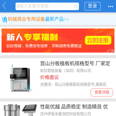
登录
机械
商业专用设备
最新产品>>
广告
昆山分板植板机规格型号 厂家定
制 和信智能装备供应
和信智能装备（深圳）有限公司
价格面议
关键词：昆山分板植板机规格型号,植板机
查看详细
性能优越 品质稳定 制造精良 优
良服务 锡林郭勒盟米重控制器生
苏州伊管米重测控科技有限公司