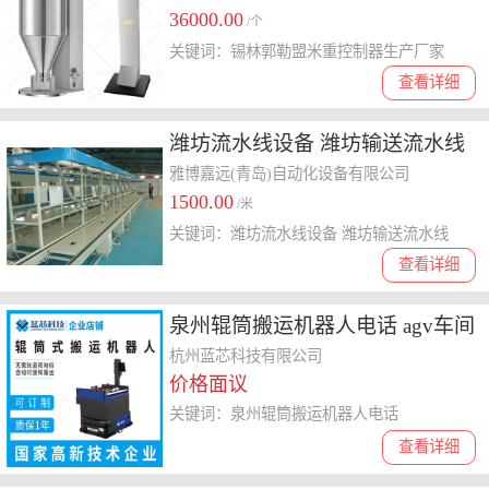
36000.00
产厂家
/个
关键词：锡林郭勒盟米重控制器生产厂家
查看详细
潍坊流水线设备 潍坊输送流水线
取长补短 柔性流水线
雅博嘉远(青岛)自动化设备有限公司
1500.00
/米
关键词：潍坊流水线设备 潍坊输送流水线
查看详细
泉州辊筒搬运机器人电话 agv车间
杭州蓝芯科技有限公司
价格面议
关键词：泉州辊筒搬运机器人电话
查看详细