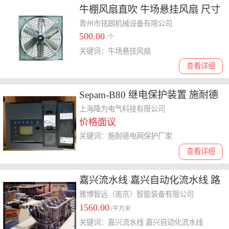
牛棚风扇直吹 牛场悬挂风扇 尺寸
定制
青州市铭朗机械设备有限公司
500.00
/个
关键词：牛场悬挂风扇
查看详细
Sepam-B80 继电保护装置 施耐德
电网保护厂家
上海隆为电气科技有限公司
价格面议
关键词：施耐德电网保护厂家
查看详细
嘉兴流水线 嘉兴自动化流水线 路
面切割机行业 床垫流水线
雅博智远（南京）智能装备有限公司
1560.00
/平方米
关键词：嘉兴流水线 嘉兴自动化流水线