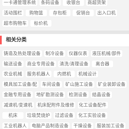
一卡通管理系统
条码设备
收银台
商超货架
活动围栏
购物篮
存包柜
促销台
出入口机
超市购物车
标价机
相关分类
铸造及热处理设备
制冷设备
仪器仪表
液压机械/部件
输送设备
商业专用设备
清洗/清理设备
离合器
农业机械
服务机器人
内燃机
机械设计
模具加工设备/配
车间设备
矿山施工设备
矿业装卸设备
金融专用设备
地矿勘测设备
检测设备
结晶设备
减速机/变速机
机床配附件及维修
化工设备配件
机床
垃圾焚烧炉
过滤设备
化工实验设备
工业机器人
电脑产品制造设备
干燥设备
服装加工设备