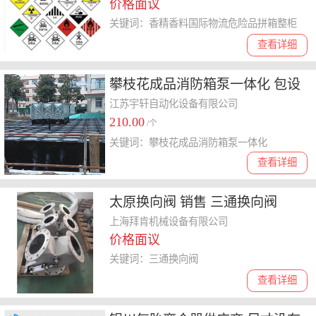
价格面议
料
关键词：香精香料国际物流危险品拼箱整柜
查看详细
攀枝花成品消防箱泵一体化 包设
计安装
江苏宇轩自动化设备有限公司
210.00
/个
关键词：攀枝花成品消防箱泵一体化
查看详细
太原换向阀 销售 三通换向阀
上海拜肯机械设备有限公司
价格面议
关键词：三通换向阀
查看详细