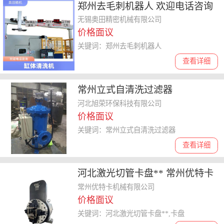
郑州去毛刺机器人 欢迎电话咨询
去毛刺机器人
无锡奥田精密机械有限公司
价格面议
关键词：郑州去毛刺机器人
查看详细
常州立式自清洗过滤器
河北旭荣环保科技有限公司
价格面议
关键词：常州立式自清洗过滤器
查看详细
河北激光切管卡盘** 常州优特卡
机械供应
常州优特卡机械有限公司
价格面议
关键词：河北激光切管卡盘**,卡盘