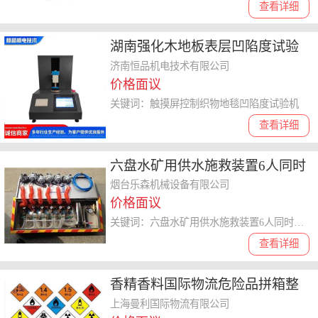
查看详细
湖南强化木地板表层凹陷度试验
机 科研单位 触摸屏控制织物地毯
济南恒品机电技术有限公司
价格面议
凹陷度试验机
关键词：触摸屏控制织物地毯凹陷度试验机
查看详细
六盘水矿用供水施救装置6人同时
使用 杆式压风自救装置厂家
烟台乐森机械设备有限公司
价格面议
关键词：六盘水矿用供水施救装置6人同时使用
查看详细
香精香料国际物流危险品拼箱整
柜|整柜拼箱|拼箱需要提供什么资
上海曼利国际物流有限公司