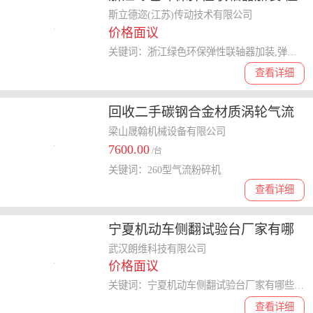
得信赖 斯立德迩传动技术供应
斯立德迩(江苏)传动技术有限公司
价格面议
关键词：浙江绿色环保弹性联轴器加装,弹性联轴器
查看详细
回收二手碳钢合金材质涡轮气流
冲击粉碎机 260型气流粉碎机 拆
梁山晟翰机械设备有限公司
7600.00
除制药厂设备
/台
关键词：260型气流粉碎机
查看详细
宁夏机动车侧翻试验台厂家有哪
些 武汉朗维科技供应
武汉朗维科技有限公司
价格面议
关键词：宁夏机动车侧翻试验台厂家有哪些,车辆侧翻试验台
查看详细