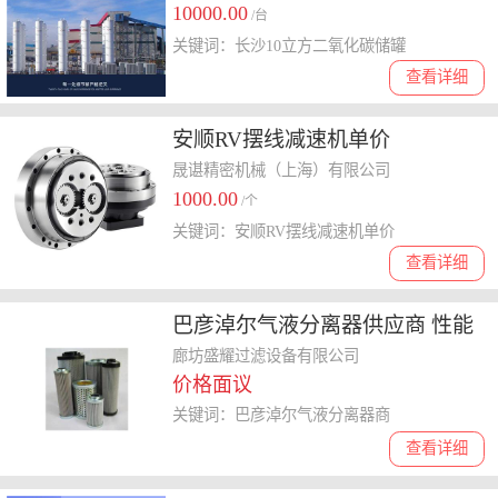
10000.00
/台
关键词：长沙10立方二氧化碳储罐
查看详细
安顺RV摆线减速机单价
晟谌精密机械（上海）有限公司
1000.00
/个
关键词：安顺RV摆线减速机单价
查看详细
巴彦淖尔气液分离器供应商 性能
稳定
廊坊盛耀过滤设备有限公司
价格面议
关键词：巴彦淖尔气液分离器商
查看详细