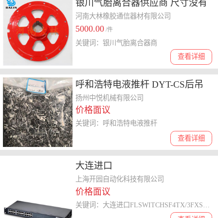
银川气胎离合器供应商 尺寸没有
严格的限制-适应性广
河南大林橡胶通信器材有限公司
5000.00
/件
关键词：银川气胎离合器商
查看详细
呼和浩特电液推杆 DYT-CS后吊
耳式电液推杆
扬州中悦机械有限公司
价格面议
关键词：呼和浩特电液推杆
查看详细
大连进口
FLSWITCHSF4TX/3FXST电话 上
上海开园自动化科技有限公司
价格面议
海开园自动化科技有限公司
关键词：大连进口FLSWITCHSF4TX/3FXST电话