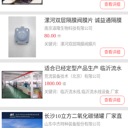
查看详细
漯河双层隔膜阀膜片 诚益通隔膜
垫
南京道隆生物科技有限公司
80.00
/件
关键词：漯河双层隔膜阀膜片
查看详细
适合已经定型产品生产 临沂流水
线 临沂流水线设备 厂家 自动化
竞流装备技术（北京）有限公司
1800.00
输送线
/套
关键词：临沂流水线,临沂流水线设备,厂家
查看详细
长沙10立方二氧化碳储罐 厂家直
供
山东中杰特种装备股份有限公司