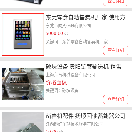
查看详细
东莞零食自动售卖机厂家 使用方
便
东莞市雨扬仪器有限公司
5000.00
/台
关键词：东莞零食自动售卖机厂家
查看详细
破块设备 贵阳链管输送机 销售
上海拜肯机械设备有限公司
价格面议
关键词：破块设备
查看详细
凿岩机配件 抚顺回油蓄能器公司
隧道岩石破碎
江西隧矿车辆技术服务有限公司
10.00