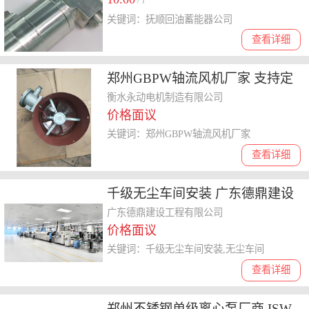
/个
关键词：抚顺回油蓄能器公司
查看详细
郑州GBPW轴流风机厂家 支持定
制 永动电机
衡水永动电机制造有限公司
价格面议
关键词：郑州GBPW轴流风机厂家
查看详细
千级无尘车间安装 广东德鼎建设
工程供应
广东德鼎建设工程有限公司
价格面议
关键词：千级无尘车间安装,无尘车间
查看详细
郑州不锈钢单级离心泵厂商 ISW