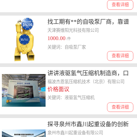
查看详细
找工期有**的自吸泵厂商，靠谱
之选不踩坑，轻松完成采购
天津赛维阳光科技有限公司
1000.00
/件
关键词：自吸泵厂家
查看详细
讲讲液驱氢气压缩机制造商，口
碑好的怎么选？
福波杰恩氢压缩机技术（北京）有限公司
价格面议
关键词：液驱氢气压缩机
查看详细
探寻泉州市鑫川起重设备的创新
亮点，起重设备选购指南在此
泉州市鑫川起重设备有限公司