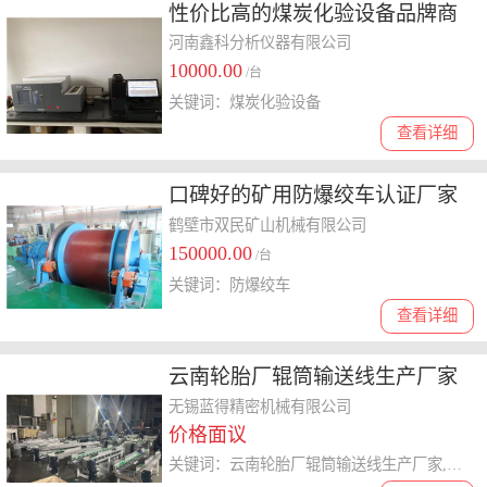
性价比高的煤炭化验设备品牌商
盘点，教你如何选择优质厂家
河南鑫科分析仪器有限公司
10000.00
/台
关键词：煤炭化验设备
查看详细
口碑好的矿用防爆绞车认证厂家
聊聊，这些企业选哪家
鹤壁市双民矿山机械有限公司
150000.00
/台
关键词：防爆绞车
查看详细
云南轮胎厂辊筒输送线生产厂家
无锡市蓝得精密机械供应
无锡蓝得精密机械有限公司
价格面议
关键词：云南轮胎厂辊筒输送线生产厂家,辊筒输送线