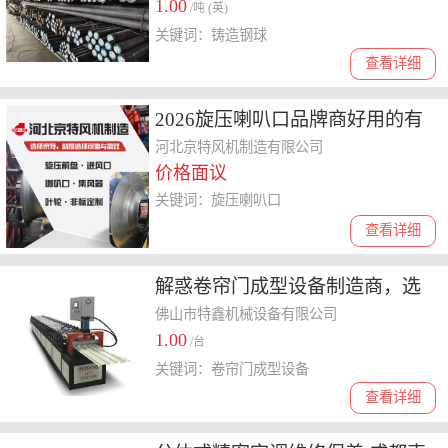
1.00
/吨 (英)
关键词：铸造钢球
查看详细
2026旋压喇叭口品牌商好用的有
哪些，专业供应商与来样定制解
河北京特风机制造有限公司
价格面议
读
关键词：旋压喇叭口
查看详细
解惑卷帘门成型设备制造商，选
购时要注意什么
佛山市特鑫机械设备有限公司
1.00
/台
关键词：卷帘门成型设备
查看详细