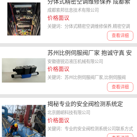
分体式精密空调维修保养 成都索
邦信息技术供应
成都索邦信息技术有限公司
价格面议
关键词：分体式精密空调维修保养,精密空调
查看详细
苏州比例伺服阀厂家 抱诚守真 安
徽德锐迈液压机械供应
安徽德锐迈液压机械有限公司
价格面议
关键词：苏州比例伺服阀厂家,比例伺服阀
查看详细
揭秘专业的安全阀检测系统定
制、调试、研发公司哪个靠谱
北京朗岄科技有限公司
价格面议
关键词：专业的安全阀检测系统公司联系方式