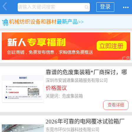
登录
机械
纺织设备和器材
最新产品>>
广告
靠谱的危废集装箱*厂商探讨，哪
个品牌的产品更值得入手
深圳市安诚通集装箱服务有限公司
价格面议
关键词：危废集装箱
查看详细
2026年可靠的电网覆冰试验箱厂
家，高低温交变、小容积及批量
东莞市环仪仪器科技有限公司