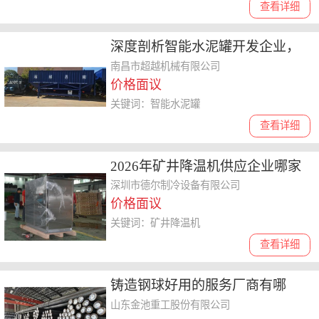
查看详细
深度剖析智能水泥罐开发企业，
哪家性价比高为你揭晓答案
南昌市超越机械有限公司
价格面议
关键词：智能水泥罐
查看详细
2026年矿井降温机供应企业哪家
靠谱，矿用降温机按需定制优势
深圳市德尔制冷设备有限公司
价格面议
解读
关键词：矿井降温机
查看详细
铸造钢球好用的服务厂商有哪
些，个性化定制与正规供应揭秘
山东金池重工股份有限公司