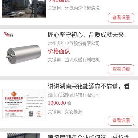
关键词：环氧丙烷储罐清洗
查看详细
匠心坚守初心、品质成就未来、
服务赢得信赖——讲讲小型直流
常州多维电气股份有限公司
价格面议
永磁有刷电机怎么选择
关键词：直流永磁有刷电机
查看详细
讲讲湖南荣铭能源靠不靠谱，看
看用户对它的真实反馈
湖南荣铭能源科技有限公司
1000.00
/台
关键词：荣铭能源
查看详细
喷漆房制造企业如何选，分析性