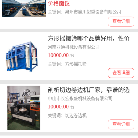
价格面议
关键词：泉州市鑫川起重设备有限公司
查看详细
方形摇摆筛哪个品牌好用，性价
比与效率深度剖析
河南亚通机械设备有限公司
10000.00
/台
关键词：方形摇摆筛
查看详细
剖析切边卷边机厂家，靠谱的选
择到底有哪些
中山市长宏永盛机械设备有限公司
10000.00
/台
关键词：切边卷边机
查看详细