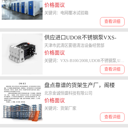
价格面议
定制哪家好
关键词：电网覆冰试验箱
查看详细
供应进口UDOR不锈钢泵VXS-
B100/200R高压泵水泵代理
天津市武清区雾德清洁设备经营部
价格面议
关键词：VXS-B100/200R,UDOR不锈钢泵,UDOR高压泵,进口不锈钢泵,316不锈钢泵
查看详细
盘点靠谱的货架生产厂，阁楼
式、轻型货架服务商怎么收费
北京金诚恒盛科技有限公司
价格面议
关键词：货架厂家
查看详细