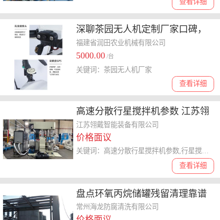
查看详细
深聊茶园无人机定制厂家口碑，
分析制造企业技术特点与服务商
福建省润田农业机械有限公司
5000.00
产品优势
/台
关键词：茶园无人机厂家
查看详细
高速分散行星搅拌机参数 江苏翎
戴智能装备供应
江苏翎戴智能装备有限公司
价格面议
关键词：高速分散行星搅拌机参数,行星搅拌机
查看详细
盘点环氧丙烷储罐残留清理靠谱
公司，哪家性价比高
常州海龙防腐清洗有限公司
价格面议