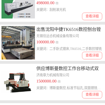
498000.00
/台
关键词：刮削滚光机
查看详细
出售沈阳中捷TK6516数控刨台镗
铣床二手卧式镗床
无锡信远合机械设备有限公司
100000.00
/台
关键词：二手卧式镗床,TK6516,二手数控镗铣
查看详细
供应博斯曼数控工作台移动式双
柱对头镗铣床
济南章力机械有限公司
1500000.00
/台
关键词：博斯曼数控,标准节钻孔,双面镗铣加工,数控钻床价格
查看详细