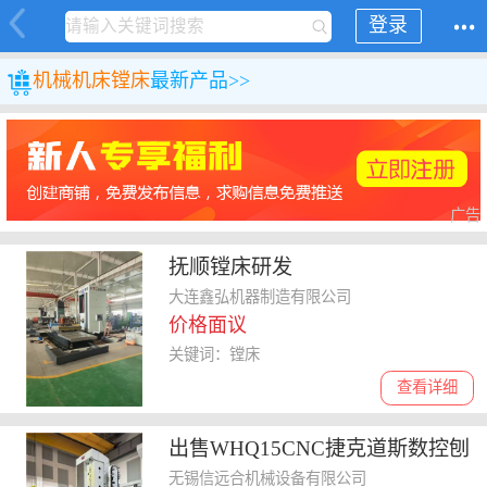
登录
机械
机床
镗床
最新产品>>
广告
抚顺镗床研发
大连鑫弘机器制造有限公司
价格面议
关键词：镗床
查看详细
出售WHQ15CNC捷克道斯数控刨
台式镗铣二手150镗床
无锡信远合机械设备有限公司