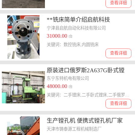
查看详细
**铣床简单介绍启航科技
宁津县启航自动化科技有限公司
31000.00
/台
关键词：数控铣床,内圆铣床
查看详细
原装进口俄罗斯2A637G卧式镗
床，二手160进口镗床
东宁东特机电有限公司
48000.00
/台
关键词：二手镗床,二手卧式镗床,二手俄罗斯镗床
查看详细
生产镗孔机 便携式镗孔机厂家
天津市铸泰源工程机械制造厂