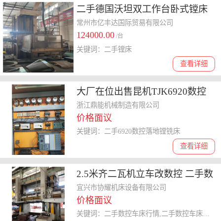
二手德国沃坦双工作台卧式镗床
常州市亿丰达国际贸易有限公司
124000.00
/台
关键词：二手镗床
查看详细
大厂在位出售昆机TJK6920数控
落地镗铣床
浙江鼎能机械制造有限公司
价格面议
关键词：二手6920数控落地镗铣床
查看详细
2.5米齐二瓦机立车改数控 二手数
控车床
宜兴市协耀机床设备有限公司
价格面议
关键词：二手数控车床行情,二手数控车床买卖,二手数控车床价格