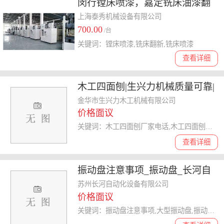
闵行镗床喷漆，嘉定铣床油漆翻
新，宝山镗铣床喷漆价格
上海泰秀机械设备有限公司
700.00
/台
关键词：镗床喷漆,铣床翻新,铣床喷漆
查看详细
木工四面刨|生兴力机械质量可靠|
木工四面刨哪家便宜
金华市生兴力木工机械有限公司
价格面议
关键词：木工四面刨厂家电话,木工四面刨报价,木工四面刨哪家便宜,木工四面刨
查看详细
振动盘注意事项_振动盘_长河自
动化
苏州长河自动化设备有限公司
价格面议
关键词：振动盘注意事项,大型振动盘,振动盘配件,振动盘