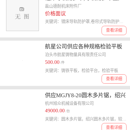
厂家 已认证 ,导轨防护罩
盐山德耐机床附件厂
价格面议
关键词：镗床导轨防护罩,卷帘式导轨防护罩,伸缩式导轨防护罩,导轨防护罩
查看详细
航星公司供应各种规格检验平板
铸铁平板厂家直销
泊头市航星铸物量具有限责任公司
500.00
/件
关键词：铸铁平板，检验平台，检验平板
查看详细
供应MGJY8-20圆木多片锯，绍兴
圆木多片锯，较新款圆木多片锯
杭州旭众机械设备有限公司
49000.00
价格
/台
关键词：圆木多片锯，绍兴圆木多片锯，较新款圆木多片锯价格，绍兴较新款MGJY8-20圆木多片锯价格
查看详细