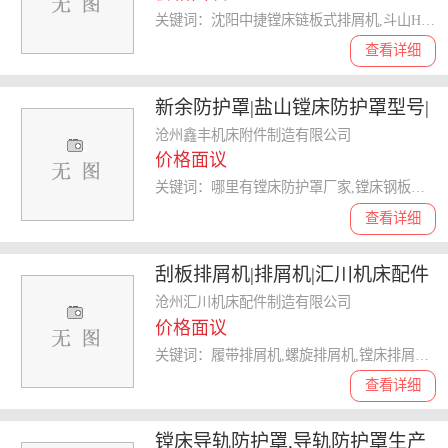
关键词：沈阳中捷镗床链板式排屑机,斗山HC500链板式排屑机,北一大隈加工中心MXR560V,链板式排屑机
查看详细
新余防护罩|盐山镗床防护罩型号|
来电咨询 认证商家
沧州鑫丰机床附件制造有限公司
价格面议
关键词：哪里有镗床防护罩厂家,镗床钢板防护罩的材质,沧州镗床防护罩计费方式,防护罩
查看详细
刮板排屑机|排屑机|汇川机床配件
沧州汇川机床配件制造有限公司
价格面议
关键词：履带排屑机,螺旋排屑机,镗床排屑机,排屑机
查看详细
镗床导轨防护罩,导轨防护罩生产