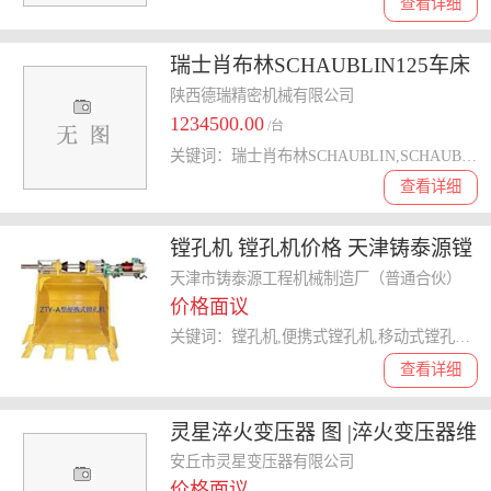
查看详细
瑞士肖布林SCHAUBLIN125车床
陕西德瑞精密机械有限公司
1234500.00
/台
关键词：瑞士肖布林SCHAUBLIN,SCHAUBLIN,肖布林,车床
查看详细
镗孔机 镗孔机价格 天津铸泰源镗
孔机厂家
天津市铸泰源工程机械制造厂（普通合伙）
价格面议
关键词：镗孔机,便携式镗孔机,移动式镗孔机,镗孔机厂家,镗孔机价格,工程机械镗孔机
查看详细
灵星淬火变压器 图 |淬火变压器维
护|德州淬火变压器
安丘市灵星变压器有限公司
价格面议