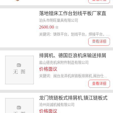
落地镗床工作台划线平板厂家直
销价格
泊头市明旺量具有限公司
2600.00
/台
关键词：铸铁平台，划线平台，焊接平台，T型槽平台
查看详细
排屑机、德国巨浪机床输送排屑
机、德克公司 优质商家
盐山德克机床附件制造有限公司
价格面议
关键词：闽台龙泽机床链板排屑机,闽台仕元机床运输排屑机,大连亿达日平机床输送排屑机,排屑机
查看详细
龙门铣链板式排屑机,镇江链板式
排屑机,尚诚机械
沧州尚诚机械有限公司
价格面议