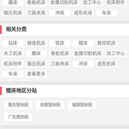
磨床
卷板机床
金属切削机床
加工中心
机床附件
锻压机床
刀具夹具
冲床
成形机床
车床
相关分类
钻床
铸造机床
铣床
镗床
数控机床
木工机床
磨床
卷板机床
金属切削机床
加工中心
机床附件
锻压机床
刀具夹具
冲床
成形机床
车床
查看更多
镗床地区分站
重庆镗床网
安徽镗床网
福建镗床网
广东镗床网