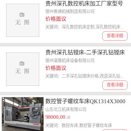
贵州深孔数控机床加工厂家型号
齐全-善通机械在线咨询
德州善通机械制造有限公司
价格面议
关键词：深孔数控机床定制,深孔数控机床型号,深孔数控机床经销商,深孔数控机床品牌,老两轴深孔数控机床
查看详细
贵州深孔钻镗床-二手深孔钻镗床
价格-道隆机床(推荐商家)
德州道隆机床设备有限公司
价格面议
关键词：二手深孔钻镗床价格,改造深孔钻镗床厂家,重型深孔钻镗床,落地式深孔钻镗床价格,数控深孔钻镗床多少钱
查看详细
数控管子螺纹车床QK1314X3000
四爪卡盘 配件齐全
山东北江机床有限公司
98000.00
/台
关键词：数控车床,数控管子螺纹车床