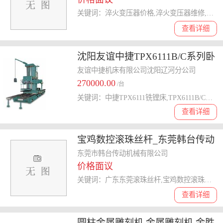
关键词：淬火变压器价格,淬火变压器维修,淬火变压器维护,淬火变压器
查看详细
沈阳友谊中捷TPX6111B/C系列卧
式铣镗床
友谊中捷机床有限公司沈阳辽河分公司
270000.00
/台
关键词：中捷TPX6111铣镗床,TPX6111B/C卧式铣镗床,卧式铣镗床,中捷卧式铣镗床
查看详细
宝鸡数控滚珠丝杆_东莞韩台传动
_滚珠丝杆
东莞市韩台传动机械有限公司
价格面议
关键词：广东东莞滚珠丝杆,宝鸡数控滚珠丝杆,滚珠丝杆型号大全,滚珠丝杆
查看详细
圆柱金属雕刻机,金属雕刻机,金胜