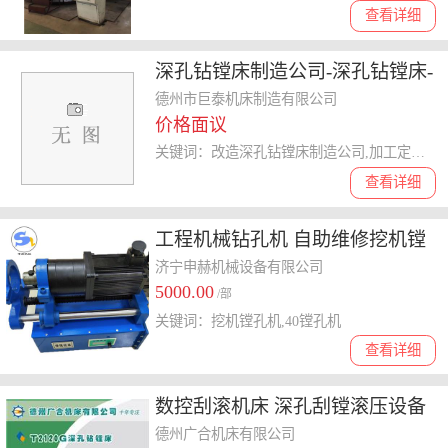
查看详细
深孔钻镗床制造公司-深孔钻镗床-
巨泰机床推荐货源(查看)
德州市巨泰机床制造有限公司
价格面议
关键词：改造深孔钻镗床制造公司,加工定制深孔钻镗床加工厂家,改造深孔钻镗床加工厂家,改造深孔钻镗床价格报价,深孔钻镗床制造公司
查看详细
工程机械钻孔机 自助维修挖机镗
焊机 内孔修复设备镗孔机
济宁申赫机械设备有限公司
5000.00
/部
关键词：挖机镗孔机,40镗孔机
查看详细
数控刮滚机床 深孔刮镗滚压设备
德州广合机床有限公司