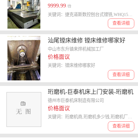
9999.99
/台
关键词：捷克道斯数控刨台式镗铣,WHQ15CNC,二手150镗床
查看详细
汕尾镗床维修 镗床维修哪家好
中山市东升镇来烨机械加工厂
价格面议
关键词：镗床维修哪家好
查看详细
珩磨机-巨泰机床上门安装-珩磨机
厂家
德州市巨泰机床制造有限公司
价格面议
关键词：珩磨机商,珩磨机多少钱,珩磨机厂家,珩磨机定制厂家,珩磨机品牌
查看详细