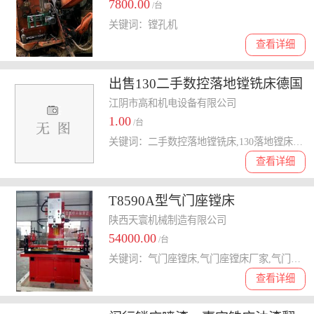
7800.00
/台
关键词：镗孔机
查看详细
出售130二手数控落地镗铣床德国
优尼产,二手TJK6913数控落地镗
江阴市高和机电设备有限公司
1.00
铣床
/台
关键词：二手数控落地镗铣床,130落地镗床,二手TJK6913数控落地镗铣
查看详细
T8590A型气门座镗床
陕西天寰机械制造有限公司
54000.00
/台
关键词：气门座镗床,气门座镗床厂家,气门座镗床价格
查看详细