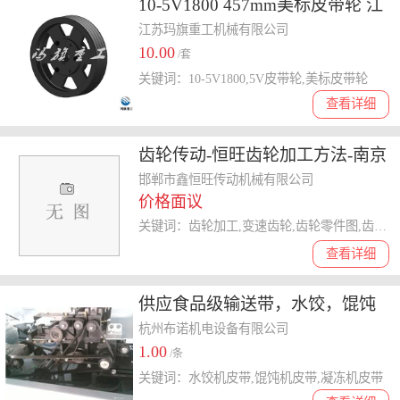
10-5V1800 457mm美标皮带轮 江
苏玛旗重工厂家
江苏玛旗重工机械有限公司
10.00
/套
关键词：10-5V1800,5V皮带轮,美标皮带轮
查看详细
齿轮传动-恒旺齿轮加工方法-南京
齿轮
邯郸市鑫恒旺传动机械有限公司
价格面议
关键词：齿轮加工,变速齿轮,齿轮零件图,齿轮设计,齿轮传动
查看详细
供应食品级输送带，水饺，馄饨
以及各类食品加工机械皮带
杭州布诺机电设备有限公司
1.00
/条
关键词：水饺机皮带,馄饨机皮带,凝冻机皮带