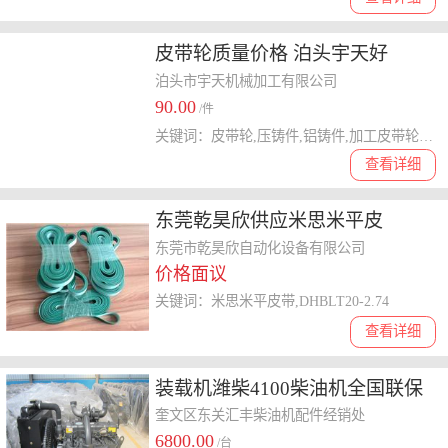
皮带轮质量价格 泊头宇天好
泊头市宇天机械加工有限公司
90.00
/件
关键词：皮带轮,压铸件,铝铸件,加工皮带轮,铸铝件
查看详细
东莞乾昊欣供应米思米平皮
带,DHBLT20-2.74
东莞市乾昊欣自动化设备有限公司
价格面议
关键词：米思米平皮带,DHBLT20-2.74
查看详细
装载机潍柴4100柴油机全国联保
奎文区东关汇丰柴油机配件经销处
6800.00
/台