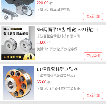
220.00
PT30P8M25BF-A
/件
关键词：椿本同步带轮
查看详细
5M两面平15齿 槽宽16/21精加工
可来图定制铝合金同步带轮
宁波百世自动化科技有限公司
13.00
/个
关键词：同步轮,同步轮定做
查看详细
LT弹性套柱销联轴器
上海宏庭机电设备有限公司
35.00
/套
关键词：LT弹性套柱销联轴器
查看详细