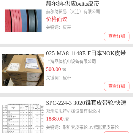
赫尔纳-供应beltts皮带
赫尔纳贸易（大连）有限公司
价格面议
关键词：皮带
查看详细
025-MA8-1148E-F日本NOK皮带
上海品俸机电设备有限公司
500.00
/米
关键词：皮带
查看详细
SPC-224-3 3020锥套皮带轮/快速
拆装锥套胀紧皮带轮
郑州法思特机械设备有限公司
1888.00
/套
关键词：形锥套皮带轮,3V槽胀紧皮带轮