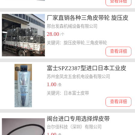
查看详细
厂家直销各种三角皮带轮 旋压皮
带轮 加工定制
邢台发森机械设备有限公司
28.00
/个
关键词：旋压皮带轮,三角皮带轮
查看详细
富士SPZ2387型进口日本工业皮
带
苏州金凤龙五金机电设备有限公司
1.00
/条
关键词：日本富士皮带
查看详细
闽台进口专用选择焊皮带
台尔佳科技（深圳）有限公司
1.00