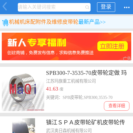
登录
机械
机床配附件及维修
皮带轮
最新产品>>
广告
SPB300-7-3535-70皮带轮定做 玛
旗重工B型7槽皮带轮
江苏玛旗重工机械有限公司
41.63
/套
关键词：SPB皮带轮,SPB300,3535-70
查看详细
镇江ＳＰＡ皮带轮矿机皮带轮传
动效率高可加工定制
武汉奥日森机械有限公司