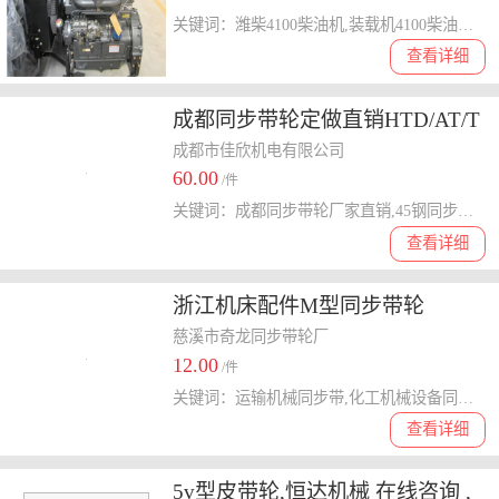
关键词：潍柴4100柴油机,装载机4100柴油机,装载机潍柴4100柴油机
查看详细
成都同步带轮定做直销HTD/AT/T
厂家直销
成都市佳欣机电有限公司
60.00
/件
关键词：成都同步带轮厂家直销,45钢同步带定做,铝合金同步轮制造
查看详细
浙江机床配件M型同步带轮
慈溪市奇龙同步带轮厂
12.00
/件
关键词：运输机械同步带,化工机械设备同步带,激光检测焊接设备同步带,丝印机同步带,瑞安包装机同步轮,全自动皮壳机同步带轮
查看详细
5v型皮带轮,恒达机械 在线咨询 ,