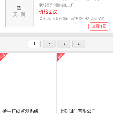
皮带轮
武城县先创机械加工厂
价格面议
关键词：spb,皮带轮,铸铁,皮带轮,风机皮带轮,皮带轮
查看详细
1
2
3
4
扬尘在线监测系统
上锅阀门有限公司