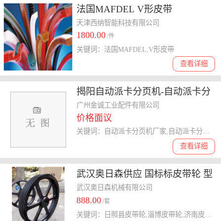
法国MAFDEL V形皮带
天津西纳智能科技有限公司
1800.00
/件
关键词：法国MAFDEL,V形皮带
查看详细
揭阳自动派卡分页机-自动派卡分
页机厂家-广州金诚(推荐商家)
广州金诚工业配件有限公司
价格面议
关键词：自动派卡分页机厂家,自动派卡分页机厂家价格,自动派卡分页机多少钱,自动派卡分页机哪家好,自动派卡分页机商
查看详细
武汉奥日森供应 国标标皮带轮 型
号齐全可定制
武汉奥日森机械有限公司
888.00
/套
关键词：日照县皮带轮,淄博皮带轮,济南皮带轮,临沂皮带轮,高密市皮带轮