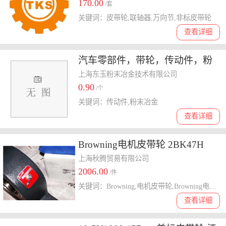
170.00
/套
关键词：皮带轮,联轴器,万向节,非标皮带轮
查看详细
汽车零部件，带轮，传动件，粉
末冶金制品，铁基/不锈钢/铝基
上海东玉粉末冶金技术有限公司
0.90
/个
关键词：传动件,粉末冶金
查看详细
Browning电机皮带轮 2BK47H
上海秋腾贸易有限公司
2006.00
/件
关键词：Browning,电机皮带轮,Browning电机皮带轮
查看详细