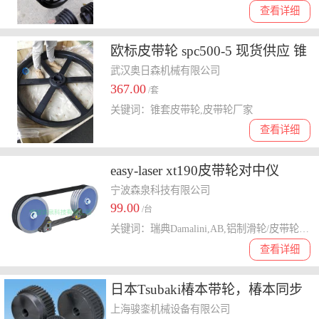
查看详细
欧标皮带轮 spc500-5 现货供应 锥
套皮带轮量大从优 可加工定制
武汉奥日森机械有限公司
367.00
/套
关键词：锥套皮带轮,皮带轮厂家
查看详细
easy-laser xt190皮带轮对中仪
宁波森泉科技有限公司
99.00
/台
关键词：瑞典Damalini,AB,铝制滑轮/皮带轮对齐,平皮带和链传动对准
查看详细
日本Tsubaki椿本带轮，椿本同步
带轮，TSUBAKI椿本止动轮
上海骏銮机械设备有限公司