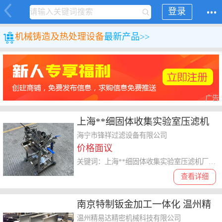
登录
机械
铸造及热处理设备
最新产品>>
广告
上海**细固体收集实验室压滤机
厂家电话 欢迎来电 海宁市锋祥过
海宁市锋祥过滤设备有限公司
价格面议
滤设备供应
关键词：上海**细固体收集实验室压滤机厂家电话,实验室压滤机
查看详细
南京特制钣金加工一体化 温州精
易达精密机械科技供应
温州精易达精密机械科技有限公司