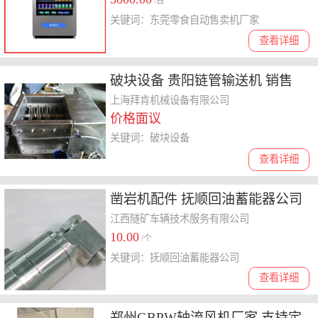
/台
关键词：东莞零食自动售卖机厂家
查看详细
破块设备 贵阳链管输送机 销售
上海拜肯机械设备有限公司
价格面议
关键词：破块设备
查看详细
凿岩机配件 抚顺回油蓄能器公司
隧道岩石破碎
江西隧矿车辆技术服务有限公司
10.00
/个
关键词：抚顺回油蓄能器公司
查看详细
郑州GBPW轴流风机厂家 支持定