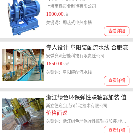
上海南森泵业制造有限公司
1000.00
/台
关键词：即热式电热水器
查看详细
专人设计 阜阳装配流水线 合肥流
水线定制
安徽竞流智能科技有限责任公司
1650.00
/米
关键词：阜阳装配流水线
查看详细
浙江绿色环保弹性联轴器加装 值
得信赖 斯立德迩传动技术供应
斯立德迩(江苏)传动技术有限公司
价格面议
关键词：浙江绿色环保弹性联轴器加装,弹性联轴器
查看详细