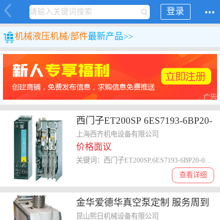
登录
机械
液压机械/部件
最新产品>>
广告
西门子ET200SP 6ES7193-6BP20-
0BA0 BU15-P16+A10+2B 代理商
上海西齐机电设备有限公司
价格面议
关键词：西门子ET200SP,6ES7193-6BP20-0BA0,BU15-P16+A10+2B
查看详细
金华爱德华真空泵定制 服务周到
昆山熙日机械设备有限公司