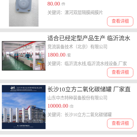
80.00
/件
关键词：漯河双层隔膜阀膜片
查看详细
适合已经定型产品生产 临沂流水
线 临沂流水线设备 厂家 自动化
竞流装备技术（北京）有限公司
1800.00
输送线
/套
关键词：临沂流水线,临沂流水线设备,厂家
查看详细
长沙10立方二氧化碳储罐 厂家直
供
山东中杰特种装备股份有限公司
10000.00
/台
关键词：长沙10立方二氧化碳储罐
查看详细