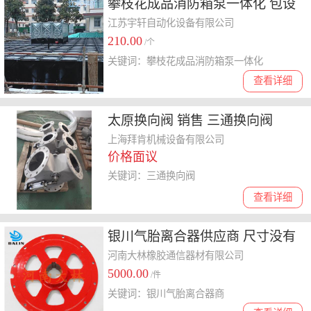
攀枝花成品消防箱泵一体化 包设
计安装
江苏宇轩自动化设备有限公司
210.00
/个
关键词：攀枝花成品消防箱泵一体化
查看详细
太原换向阀 销售 三通换向阀
上海拜肯机械设备有限公司
价格面议
关键词：三通换向阀
查看详细
银川气胎离合器供应商 尺寸没有
严格的限制-适应性广
河南大林橡胶通信器材有限公司
5000.00
/件
关键词：银川气胎离合器商