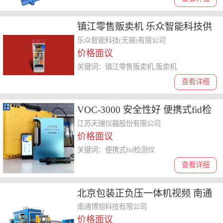
镇江零售贩卖机 乐众智能科技供
应
乐众智能科技(无锡)有限公司
价格面议
关键词：镇江零售贩卖机,贩卖机
查看详细
VOC-3000 安全性好 便携式fid检
测仪
江苏天瑞仪器股份有限公司
价格面议
关键词：便携式fid检测仪
查看详细
北京包装正负压一体机视频 南通
博旭科技供应
南通博旭科技有限公司
价格面议