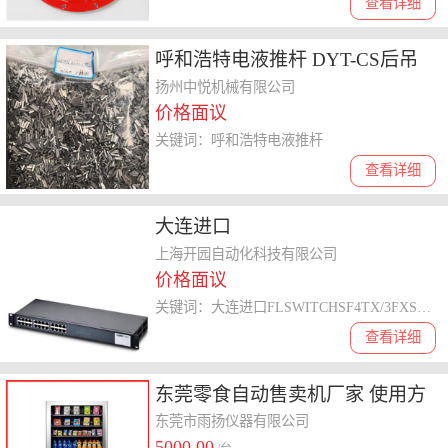
查看详细
呼和浩特电液推杆 DYT-CS后吊
耳式电液推杆
扬州中悦机械有限公司
价格面议
关键词：呼和浩特电液推杆
查看详细
大连进口
FLSWITCHSF4TX/3FXST电话 上
上海开园自动化科技有限公司
价格面议
海开园自动化科技有限公司
关键词：大连进口FLSWITCHSF4TX/3FXST电话
查看详细
东莞零食自动售卖机厂家 使用方
便
东莞市雨扬仪器有限公司
5000.00