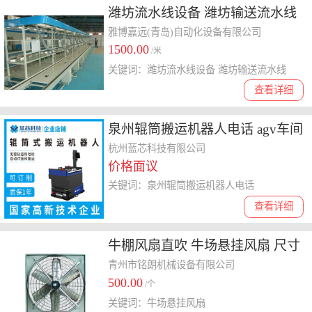
潍坊流水线设备 潍坊输送流水线
取长补短 柔性流水线
雅博嘉远(青岛)自动化设备有限公司
1500.00
/米
关键词：潍坊流水线设备 潍坊输送流水线
查看详细
泉州辊筒搬运机器人电话 agv车间
杭州蓝芯科技有限公司
价格面议
关键词：泉州辊筒搬运机器人电话
查看详细
牛棚风扇直吹 牛场悬挂风扇 尺寸
定制
青州市铭朗机械设备有限公司
500.00
/个
关键词：牛场悬挂风扇