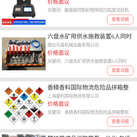
价格面议
凹陷度试验机
关键词：触摸屏控制织物地毯凹陷度试验机
查看详细
六盘水矿用供水施救装置6人同时
使用 杆式压风自救装置厂家
烟台乐森机械设备有限公司
价格面议
关键词：六盘水矿用供水施救装置6人同时使用
查看详细
香精香料国际物流危险品拼箱整
柜|整柜拼箱|拼箱需要提供什么资
上海曼利国际物流有限公司
价格面议
料
关键词：香精香料国际物流危险品拼箱整柜
查看详细