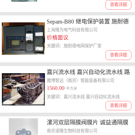
查看详细
Sepam-B80 继电保护装置 施耐德
电网保护厂家
上海隆为电气科技有限公司
价格面议
关键词：施耐德电网保护厂家
查看详细
嘉兴流水线 嘉兴自动化流水线 路
面切割机行业 床垫流水线
雅博智远（南京）智能装备有限公司
1560.00
/平方米
关键词：嘉兴流水线 嘉兴自动化流水线
查看详细
漯河双层隔膜阀膜片 诚益通隔膜
垫
南京道隆生物科技有限公司