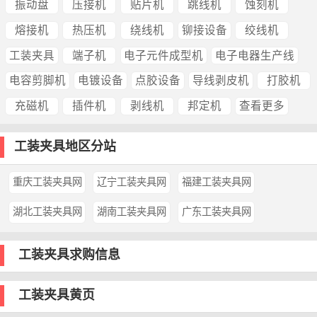
振动盘
压接机
贴片机
跳线机
蚀刻机
熔接机
热压机
绕线机
铆接设备
绞线机
工装夹具
端子机
电子元件成型机
电子电器生产线
电容剪脚机
电镀设备
点胶设备
导线剥皮机
打胶机
充磁机
插件机
剥线机
邦定机
查看更多
工装夹具地区分站
重庆工装夹具网
辽宁工装夹具网
福建工装夹具网
湖北工装夹具网
湖南工装夹具网
广东工装夹具网
工装夹具求购信息
工装夹具黄页