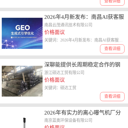
查看详细
2026年4月新发布：南昌AI获客服
务商综合评测与选型指南
南昌云茂通讯技术有限公司
价格面议
关键词：2026年4月新发布：南昌AI获客服务商综合评测与选型指南
查看详细
深聊能提供长周期稳定合作的钢
材厂家，可提供敏捷服务、可修
浙江硕达工贸有限公司
价格面议
复钢材怎么收费
关键词：硕达工贸
查看详细
2026年有实力的离心曝气机厂分
析，哪家性价比高
南京蓝奥环保设备有限公司
价格面议