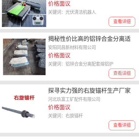
价格面议
关键词：光伏清洁机器人
查看详细
揭秘性价比高的铝锌合金分离适
用熔铝炉，价格贵吗？
安阳同昌新材料有限公司
价格面议
关键词：铝锌合金分离配套熔铝炉
查看详细
探寻实力强的右旋锚杆生产厂家
哪个口碑好
河北玖富工矿配件有限公司
价格面议
关键词：右旋锚杆
查看详细