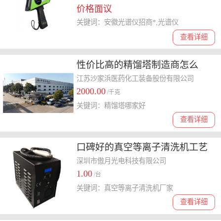
价格面议
关键词：安徽光谱仪招商*,光谱仪
查看详细
性价比高的精馏塔制造商怎么
选，聊聊工艺**且交货及时的企
江苏沙家浜医药化工装备股份有限公司
2000.00
业
/千克
关键词：精馏塔哪家好
查看详细
口碑好的真空等离子清洗机工艺
**厂家分析，怎么收费
深圳市傲月光电科技有限公司
1.00
/台
关键词：真空等离子清洗机厂家
查看详细