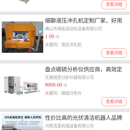
查看详细
细聊液压冲孔机定制厂家，好用
的品牌有哪些
佛山市海拓自动化设备有限公司
1.00
/台
关键词：液压冲孔机
查看详细
盘点碳硫分析仪供应商，高效定
制口碑好的选哪家
无锡钱荣分析仪器有限公司
8000.00
/台
关键词：碳硫分析仪
查看详细
性价比高的光伏清洁机器人品牌
探讨，能提高多少光伏效率揭秘
河南浩富机械设备有限公司