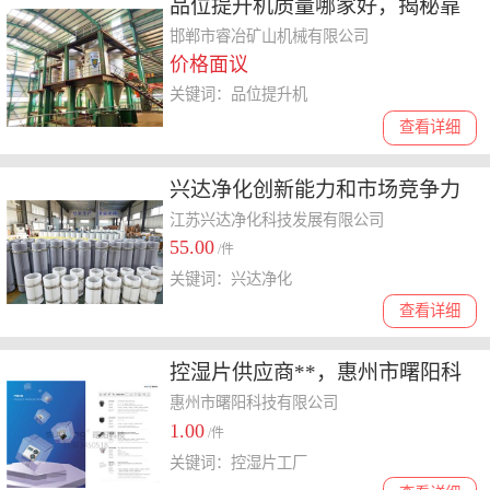
品位提升机质量哪家好，揭秘靠
谱厂家的生产工艺和性价比
邯郸市睿冶矿山机械有限公司
价格面议
关键词：品位提升机
查看详细
兴达净化创新能力和市场竞争力
揭秘，客户评价究竟好不好
江苏兴达净化科技发展有限公司
55.00
/件
关键词：兴达净化
查看详细
控湿片供应商**，惠州市曙阳科
技可靠性高
惠州市曙阳科技有限公司
1.00
/件
关键词：控湿片工厂