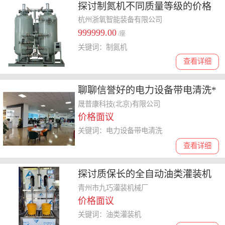
探讨制氮机不同质量等级的价格
差异，揭秘制氮机售后服务内容
杭州浙氧智能装备有限公司
999999.00
/座
关键词：制氮机
查看详细
聊聊信誉好的电力设备带电清洗*
公司，哪家性价比更高
晟普康科技(北京)有限公司
价格面议
关键词：电力设备带电清洗
查看详细
探讨质保长的全自动油类灌装机
厂家，哪家性价比更高
青州市九巧灌装机械厂
价格面议
关键词：油类灌装机