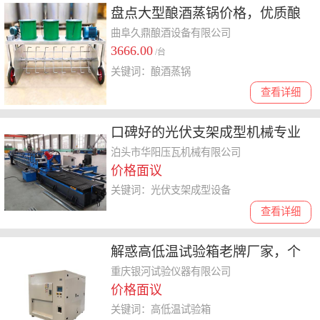
盘点大型酿酒蒸锅价格，优质酿
酒蒸锅工厂哪家性价比高
曲阜久鼎酿酒设备有限公司
3666.00
/台
关键词：酿酒蒸锅
查看详细
口碑好的光伏支架成型机械专业
厂家
泊头市华阳压瓦机械有限公司
价格面议
关键词：光伏支架成型设备
查看详细
解惑高低温试验箱老牌厂家，个
性化定制产品性价比哪家高
重庆银河试验仪器有限公司
价格面议
关键词：高低温试验箱