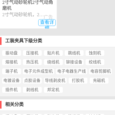
2寸气动砂轮机2寸气动角
磨机
2寸气动砂轮机，2寸气动角磨机
广告
查看详
细
工装夹具下级分类
振动盘
压接机
贴片机
跳线机
蚀刻机
熔接机
热压机
绕线机
铆接设备
绞线机
端子机
电子元件成型机
电子电器生产线
电容剪脚机
电镀设备
点胶设备
导线剥皮机
打胶机
充磁机
插件机
剥线机
邦定机
相关分类