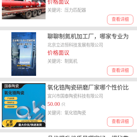
价格面议
关键词：压力匹配器
查看详细
聊聊制氮机加工厂，哪家专业为
你提供靠谱制氮解决方案
北京立达恒科技发展有限公司
价格面议
关键词：制氮机
查看详细
氧化锆陶瓷研磨厂家哪个性价比
高，结合价格与品质教你选
宜兴市国泰陶瓷科技有限公司
50.00
/只
关键词：氧化锆陶瓷
查看详细