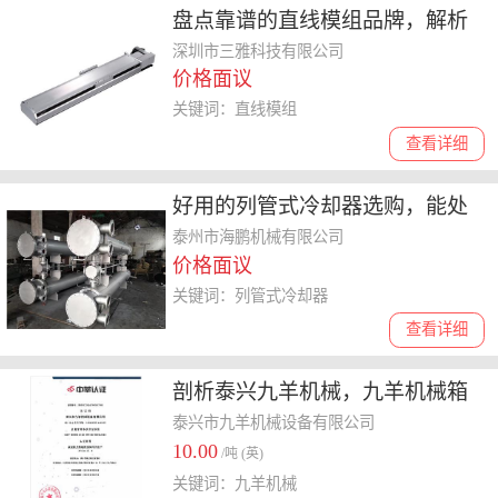
盘点靠谱的直线模组品牌，解析
产品静态特性优、同步驱动安全
深圳市三雅科技有限公司
价格面议
及散热性能好的品牌
关键词：直线模组
查看详细
好用的列管式冷却器选购，能处
理润滑油、适配矿山设备厂家有
泰州市海鹏机械有限公司
价格面议
哪些
关键词：列管式冷却器
查看详细
剖析泰兴九羊机械，九羊机械箱
体铸件定制加工靠谱选哪家？
泰兴市九羊机械设备有限公司
10.00
/吨 (英)
关键词：九羊机械