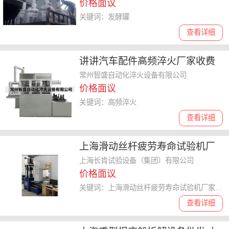
价格面议
关键词：发酵罐
查看详细
讲讲汽车配件高频淬火厂家收费
情况，合理价格满足你的预算需
常州智盛自动化淬火设备有限公司
价格面议
求
关键词：高频淬火
查看详细
上海滑动丝杆疲劳寿命试验机厂
家 欢迎来电 上海荷效壹科技供应
上海长肯试验设备（集团）有限公司
价格面议
关键词：上海滑动丝杆疲劳寿命试验机厂家,疲劳寿命试验机
查看详细