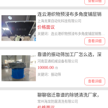
查看详细
连云港织物预浸布多角度铺层销
售 诚信经营 上海龙果自动化科技
上海龙果自动化科技有限公司
价格面议
供应
关键词：连云港织物预浸布多角度铺层销售,预浸布多角度铺层
查看详细
靠谱的振动筛加工厂怎么选，深
度剖析性价比之选
河南亚通机械设备有限公司
10000.00
/台
关键词：振动筛
查看详细
聊聊宿迁靠谱的除锈清洗厂家，
哪家性价比高值得托付
常州海龙防腐清洗有限公司
价格面议