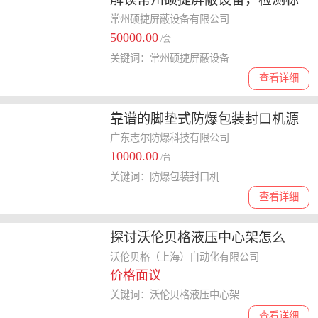
准、实力及市场占有率情况
常州硕捷屏蔽设备有限公司
50000.00
/套
关键词：常州硕捷屏蔽设备
查看详细
靠谱的脚垫式防爆包装封口机源
头厂家盘点，口碑好的都在这
广东志尔防爆科技有限公司
10000.00
/台
关键词：防爆包装封口机
查看详细
探讨沃伦贝格液压中心架怎么
样，揭秘其在行业口碑**情况
沃伦贝格（上海）自动化有限公司
价格面议
关键词：沃伦贝格液压中心架
查看详细