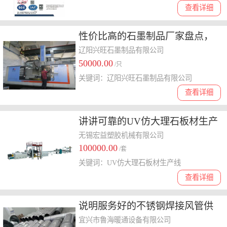
查看详细
性价比高的石墨制品厂家盘点，
深聊辽阳兴旺石墨制品客户评价
辽阳兴旺石墨制品有限公司
50000.00
如何
/只
关键词：辽阳兴旺石墨制品有限公司
查看详细
讲讲可靠的UV仿大理石板材生产
线，哪家能提供数据化管理方案
无锡宏益塑胶机械有限公司
100000.00
和优质原材料？
/套
关键词：UV仿大理石板材生产线
查看详细
说明服务好的不锈钢焊接风管供
应企业，价格多少钱
宜兴市鲁海暖通设备有限公司