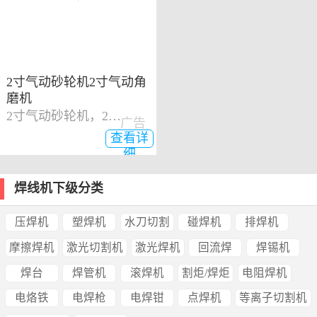
2寸气动砂轮机2寸气动角
磨机
2寸气动砂轮机，2寸气动角磨机
广告
查看详
细
焊线机下级分类
压焊机
塑焊机
水刀切割
碰焊机
排焊机
摩擦焊机
激光切割机
激光焊机
回流焊
焊锡机
焊台
焊管机
滚焊机
割炬/焊炬
电阻焊机
电烙铁
电焊枪
电焊钳
点焊机
等离子切割机