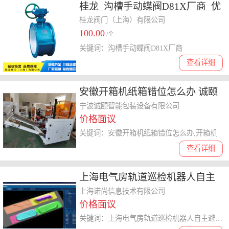
桂龙_沟槽手动蝶阀D81X厂商_优
惠中-厂家直供
桂龙阀门（上海）有限公司
100.00
/个
关键词：沟槽手动蝶阀D81X厂商
查看详细
安徽开箱机纸箱错位怎么办 诚颐
包装 宁波诚颐智能包装设备供应
宁波诚颐智能包装设备有限公司
价格面议
关键词：安徽开箱机纸箱错位怎么办,开箱机
查看详细
上海电气房轨道巡检机器人自主
避障工作原理 上海诺尚信息供应
上海诺尚信息技术有限公司
价格面议
关键词：上海电气房轨道巡检机器人自主避障工作原理,智能巡检系统