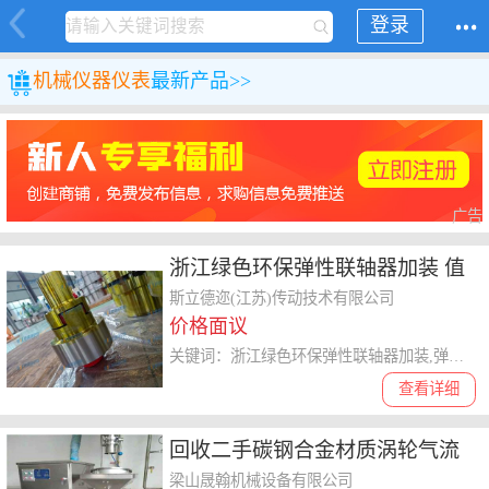
登录
机械
仪器仪表
最新产品>>
广告
浙江绿色环保弹性联轴器加装 值
得信赖 斯立德迩传动技术供应
斯立德迩(江苏)传动技术有限公司
价格面议
关键词：浙江绿色环保弹性联轴器加装,弹性联轴器
查看详细
回收二手碳钢合金材质涡轮气流
冲击粉碎机 260型气流粉碎机 拆
梁山晟翰机械设备有限公司