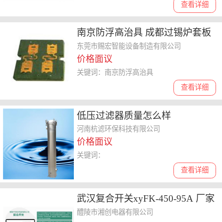
查看详细
南京防浮高治具 成都过锡炉套板
定做
东莞市赐宏智能设备制造有限公司
价格面议
关键词：南京防浮高治具
查看详细
低压过滤器质量怎么样
河南杭滤环保科技有限公司
价格面议
关键词：
查看详细
武汉复合开关xyFK-450-95A 厂家
供应
醴陵市湘创电器有限公司