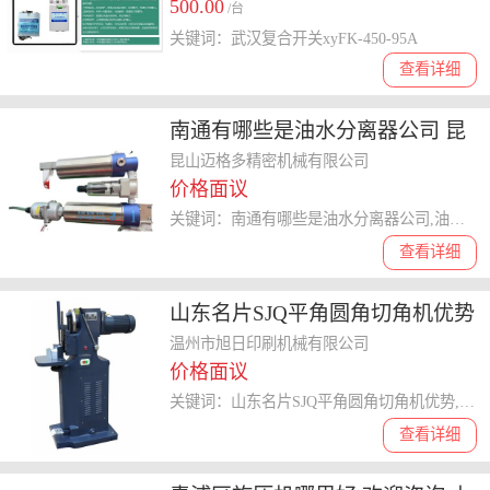
500.00
/台
关键词：武汉复合开关xyFK-450-95A
查看详细
南通有哪些是油水分离器公司 昆
山迈格多精密机械供应
昆山迈格多精密机械有限公司
价格面议
关键词：南通有哪些是油水分离器公司,油水分离器
查看详细
山东名片SJQ平角圆角切角机优势
来电咨询 温州市旭日印刷机械供
温州市旭日印刷机械有限公司
价格面议
应
关键词：山东名片SJQ平角圆角切角机优势,SJQ平角圆角切角机
查看详细