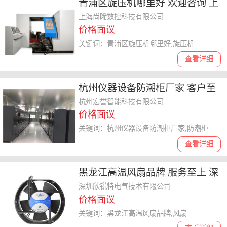
青浦区旋压机哪里好 欢迎咨询 上
海尚晞数控科技供应
上海尚晞数控科技有限公司
价格面议
关键词：青浦区旋压机哪里好,旋压机
查看详细
杭州仪器设备防潮柜厂家 客户至
上 杭州宏誉智能科技供应
杭州宏誉智能科技有限公司
价格面议
关键词：杭州仪器设备防潮柜厂家,防潮柜
查看详细
黑龙江高温风扇品牌 服务至上 深
圳欣锐特电子供应
深圳欣锐特电气技术有限公司
价格面议
关键词：黑龙江高温风扇品牌,风扇