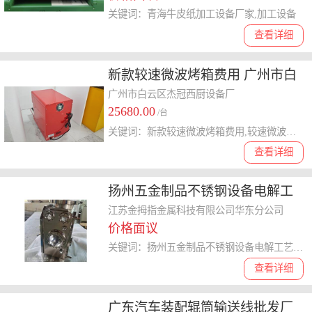
关键词：青海牛皮纸加工设备厂家,加工设备
查看详细
新款较速微波烤箱费用 广州市白
云区杰冠西厨设备供应
广州市白云区杰冠西厨设备厂
25680.00
/台
关键词：新款较速微波烤箱费用,较速微波烤箱
查看详细
扬州五金制品不锈钢设备电解工
艺 江苏金拇指金属供应
江苏金拇指金属科技有限公司华东分公司
价格面议
关键词：扬州五金制品不锈钢设备电解工艺,电解
查看详细
广东汽车装配辊筒输送线批发厂