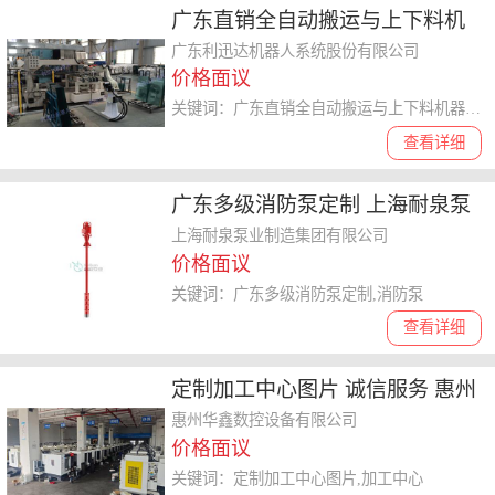
广东直销全自动搬运与上下料机
器人工作站生产厂家 广东利迅达
广东利迅达机器人系统股份有限公司
价格面议
机器人系统股份供应
关键词：广东直销全自动搬运与上下料机器人工作站生产厂家,全自动搬运与上下料机器人工作站
查看详细
广东多级消防泵定制 上海耐泉泵
业制造集团供应
上海耐泉泵业制造集团有限公司
价格面议
关键词：广东多级消防泵定制,消防泵
查看详细
定制加工中心图片 诚信服务 惠州
华鑫数控设备供应
惠州华鑫数控设备有限公司
价格面议
关键词：定制加工中心图片,加工中心