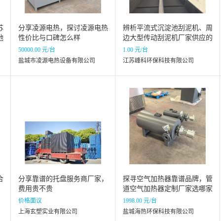
苏
分享凌源电热，探讨凌源电热
辨析平流式沉淀池刮泥机、周
地
性价比与口碑怎么样
边大型传动刮泥机厂家供应的
靠谱品牌
50000.00 元/台
1.00 元/台
盐城市凌源电热设备有限公司
江苏峰科环保科技有限公司
合
分享靠谱的托盘服务商厂家，
探寻空气加热器靠谱品牌，管
费用贵不贵
道空气加热器定制厂家选哪家
价格面议
1998.00 元/台
上海玄塑实业有限公司
盐城海热环保科技有限公司