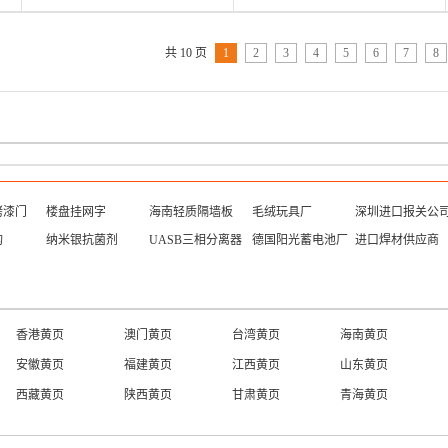
共 10 页
1
2
3
4
5
6
7
8
烤漆门
楼盘挂网字
海南轻质隔墙板
毛绒玩具厂
深圳进口报关公
构
纳米银抗菌剂
UASB三相分离器
德国阳光蓄电池厂
进口焊材供应商
香港黄页
澳门黄页
台湾黄页
海南黄页
安徽黄页
福建黄页
江西黄页
山东黄页
西藏黄页
陕西黄页
甘肃黄页
青海黄页