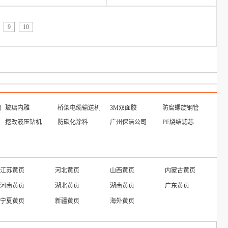
9
10
司
玻璃内雕
桥架电缆输送机
3M双面胶
防腐螺旋钢管
挖改液压钻机
防碳化涂料
广州保洁公司
PE烧结滤芯
江苏黄页
河北黄页
山西黄页
内蒙古黄页
河南黄页
湖北黄页
湖南黄页
广东黄页
宁夏黄页
新疆黄页
海外黄页