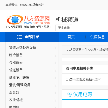
本站微信：bfzyw168 点击关注
机械频道
更多市场
全部目录
首页
供应信息
铸造及热处理设备
八方资源网
>
供应信息
>
机械频
制冷设备
仪器仪表
仪用电源相关分类
输送设备
商业专用设备
自动化仪表及系统
(6287)
清洗/清理设备
离合器
仪用电源
农业机械
内燃机