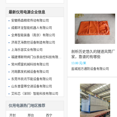
最新仪用电源企业信息
安徽杨森精密传动有限公司
成都环龙智能机器人有限公司
全弗智能装备（南京）有限公司
济南艺海数控设备制造有限公司
上海乐容实业有限公司
剖析历史悠久的隧道风筒厂
家，靠谱的有哪些
福建博斯特阀门仪表自控科技有限公司
13.00 元/米
常州照富机械科技有限公司
盐城旭方通防设备有限公司
河南鹏发机械设备有限公司
东莞市凯讯节能设备有限公司
山东普雷蒂空调设备有限公司
艾科芯（深圳）智能科技有限公司
济宁中欣智能装备有限公司
仪用电源热门地区推荐
冠县源瑞交通设施有限公司
开封
邢台
西宁
上海伊誊实业有限责任公司