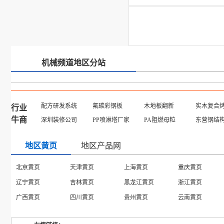
机械频道地区分站
配方研发系统
氟碳彩钢板
木地板翻新
实木复合
行业
牛商
深圳装修公司
PP喷淋塔厂家
PA阻燃母粒
东营钢结
地区黄页
地区产品网
北京黄页
天津黄页
上海黄页
重庆黄页
辽宁黄页
吉林黄页
黑龙江黄页
浙江黄页
广西黄页
四川黄页
贵州黄页
云南黄页