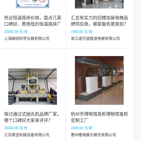
热议恒温摇床价格，盘点几家
汇总有实力的旧楼加装电梯品
口碑好、费用低的恒温摇床厂
牌供应商，哪家服务更周到？
家
10000.00 元/台
1000.00 元/台
上海赫田科学仪器有限公司
浙江道可道楼道电梯有限公司
探讨通过式抛丸机品牌厂家，
杭州市博物馆高柜博物馆龛柜
哪个口碑好大家来评评？
定制工厂
38000.00 元/台
4500.00 元/米
江苏鼎坚机械设备有限公司
惠州隆城展示展览有限公司