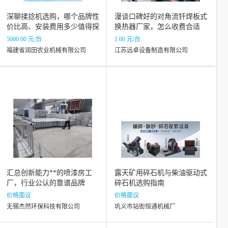
深聊揉捻机选购，哪个品牌性
漫谈口碑好的对角流钎焊板式
价比高、安装费用多少值得探
换热器厂家，怎么收费合适
讨
5000.00 元/台
1.00 元/台
福建省润田农业机械有限公司
江苏远卓设备制造有限公司
汇总创新能力**的喷漆房工
露天矿用碎石机与柴油驱动式
厂，行业公认的靠谱品牌
碎石机选购指南
价格面议
价格面议
无锡杰然环保科技有限公司
巩义市站街恒通机械厂