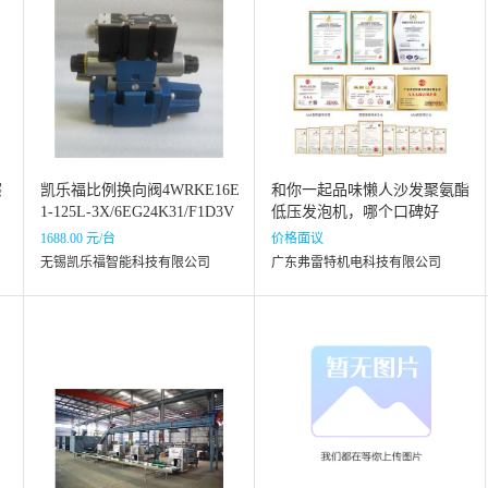
擦
凯乐福比例换向阀4WRKE16E
和你一起品味懒人沙发聚氨酯
1-125L-3X/6EG24K31/F1D3V
低压发泡机，哪个口碑好
比例阀厂家
1688.00 元/台
价格面议
无锡凯乐福智能科技有限公司
广东弗雷特机电科技有限公司