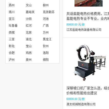
扬州
文山
柳州
深圳市中宝智电子科技有限公司
南川
嘉峪关
克孜勒苏
共话盐能电热价格费用，江
盐能电热专业不专业，业内
宜兰
沙田
河池
位如何
80000.00 元/台
吐鲁番
红河
广西
江苏盐能电热装备有限公司
西城
北辰
万州
三亚
渝北
黑龙江
彰化
宝山
钦州
合肥
鸡西
洛阳
泸州
泉州
绵阳
深聊坡口机厂家怎么选，结
价格和性能给出建议
60000.00 元/台
澳太机械制造有限公司