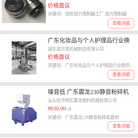
价格面议
关键词：扭矩扭力限制器工厂,扭力限制器
查看详细
广东化妆品与个人护理品行业换
热洁净蒸汽工作原理 湖北诺贝思
湖北诺贝思机械制造有限公司
价格面议
机械制造供应
关键词：广东化妆品与个人护理品行业换热洁净蒸汽工作原理,换热洁净蒸汽
查看详细
噪音低 广东震龙230静音粉碎机
直供
汕头经济特区震龙塑料机械有限公司
8030.00
/台
关键词：广东震龙230静音粉碎机直供
查看详细