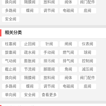
换向阀
隔膜阀
放料阀
阀体
阀门配件
多路阀
蝶阀
调节阀
电磁阀
底阀
安全阀
相关分类
柱塞阀
止回阀
针阀
闸阀
仪表阀
旋塞阀
疏水阀
手动阀
燃气阀
球阀
气动阀
膨胀阀
排污阀
排气阀
控制阀
截止阀
节流阀
脚踏阀
角阀
减压阀
换向阀
隔膜阀
放料阀
阀体
阀门配件
多路阀
蝶阀
调节阀
电磁阀
底阀
单向阀
安全阀
查看更多