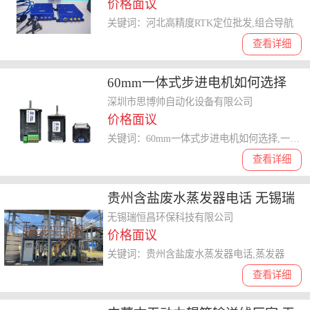
价格面议
关键词：河北高精度RTK定位批发,组合导航
查看详细
60mm一体式步进电机如何选择
源头厂家 深圳市思博帅自动化设
深圳市思博帅自动化设备有限公司
价格面议
备供应
关键词：60mm一体式步进电机如何选择,一体式步进电机
查看详细
贵州含盐废水蒸发器电话 无锡瑞
恒昌环保科技供应
无锡瑞恒昌环保科技有限公司
价格面议
关键词：贵州含盐废水蒸发器电话,蒸发器
查看详细