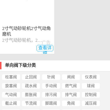
2寸气动砂轮机2寸气动角
磨机
2寸气动砂轮机，2寸气动角磨机
广告
查看详
细
单向阀下级分类
柱塞阀
止回阀
针阀
闸阀
仪表阀
旋塞阀
疏水阀
手动阀
燃气阀
球阀
气动阀
膨胀阀
排污阀
排气阀
控制阀
截止阀
节流阀
脚踏阀
角阀
减压阀