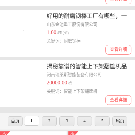
好用的耐磨钢棒工厂有哪些，一
起来探寻靠谱之选
山东金池重工股份有限公司
1.00
/吨 (英)
关键词：耐磨钢棒
查看详细
揭秘靠谱的智能上下架翻筐机品
牌，选购注意什么
河南瑞莱斯智能装备有限公司
20000.00
/台
关键词：智能上下架翻筐机
查看详细
1
首页
2
3
4
5
尾页