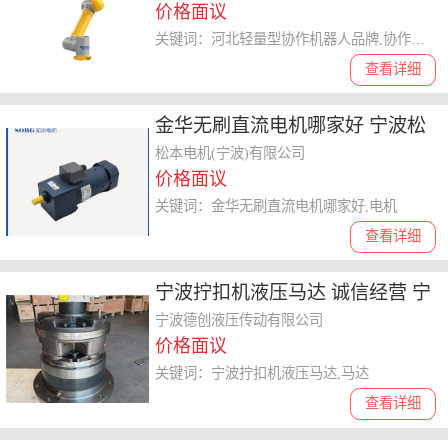
价格面议
应
关键词：河北轻量型协作机器人品牌,协作机器人
查看详细
金华无刷直流电机哪家好 宁波松
本电机供应
松本电机(宁波)有限公司
价格面议
关键词：金华无刷直流电机哪家好,电机
查看详细
宁波拧扣机液压马达 诚信经营 宁
波德创液压传动供应
宁波德创液压传动有限公司
价格面议
关键词：宁波拧扣机液压马达,马达
查看详细