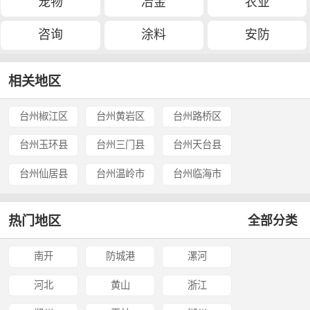
宠物
冶金
农业
咨询
涂料
安防
相关地区
台州椒江区
台州黄岩区
台州路桥区
台州玉环县
台州三门县
台州天台县
台州仙居县
台州温岭市
台州临海市
热门地区
全部分类
南开
防城港
漯河
河北
黄山
浙江